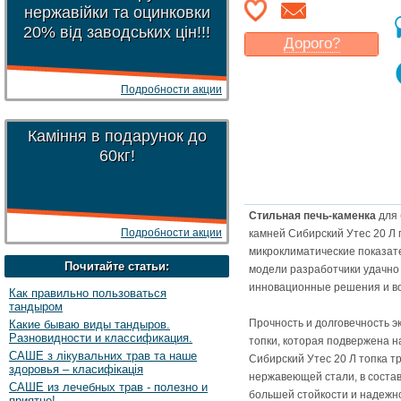
нержавійки та оцинковки
20% від заводських цін!!!
Дорого?
Какая цена
могла бы
Вас
устроить
?
Подробности акции
Указать цену
Каміння в подарунок до
60кг!
Стильная печь-каменка
для 
Подробности акции
камней Сибирский Утес 20 Л
микроклиматические показате
Почитайте статьи:
модели разработчики удачно
инновационные решения и во
Как правильно пользоваться
тандыром
Прочность и долговечность э
Какие бываю виды тандыров.
Разновидности и классификация.
топки, которая подвержена н
САШЕ з лікувальних трав та наше
Сибирский Утес 20 Л топка т
здоровья – класифікація
нержавеющей стали, в состав
САШЕ из лечебных трав - полезно и
большей стойкости и надежн
приятно!