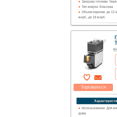
Загрузка топлива: Чере
Тип кожуха: Классика
Объем парилки: до 12 м.
м.куб., до 18 м.куб.
Дверца: Глухая
Выход дымохода: Ввер
Топка (материал): Жар
Использование: Для д
Т
Производитель: Тепло
Ко
Торговаться
Какая цена Вас
устроит?
Характеристи
Указать цену
Использование: Для ко
дома