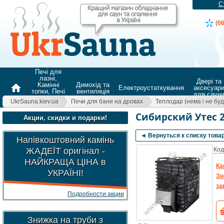
С
(0
Печі для
лазні,
Двері та
Камінні
Димохід та
home
Електроустаткування
аксесуар
топки, Печі
вентиляція
для саун
для
UkrSauna.kiev.ua
Печи для бани на дровах
Теплодар (нема і не буд
опалення
Сибирский Утес 2
Акции, скидки и подарки!
◄ Вернуться к списку това
Напівкоштовний камінь
ЖАДЕЇТ оригінал -
Код
НАЙКРАЩА ЦІНА в
Ка
УКРАЇНІ!
Зн
за
Подробности акции
Знижка на труби з