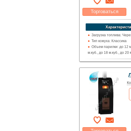
Торговаться
Какая цена Вас
устроит?
Характеристи
Указать цену
Загрузка топлива: Чере
Тип кожуха: Классика
Объем парилки: до 12 м.
м.куб., до 18 м.куб., до 20 
Дверца: Глухая
Нагрев воды: Парогене
Выход дымохода: Ввер
Л
Топка (материал): Жар
Использование: Для д
Ко
Производитель: Тепло
Торговаться