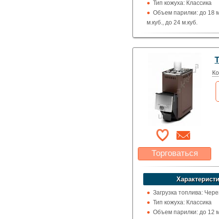
Тип кожуха: Классика
Объем парилки: до 18 м.
м.куб., до 24 м.куб.
Дверца: Глухая
Нагрев воды: Парогене
Выход дымохода: Ввер
Топка (материал): Жар
Использование: Для до
Ко
коммерции
Производитель: Тепло
Торговаться
Какая цена Вас
устроит?
Характеристи
Указать цену
Загрузка топлива: Чере
Тип кожуха: Классика
Объем парилки: до 12 м.