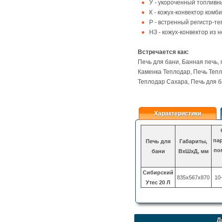
У - укороченный топливн
К - кожух-конвектор ком
Р - встренный регистр-т
НЗ - кожух-конвектор из
Встречается как:
Печь для бани, Банная печь, 
Каменка Теплодар, Печь Тепло
Теплодар Сахара, Печь для 
Характеристики
па
Печь для
Габариты,
по
бани
ВхШхД, мм
Сибирский
835х567х870
10-
Утес 20 Л
Д