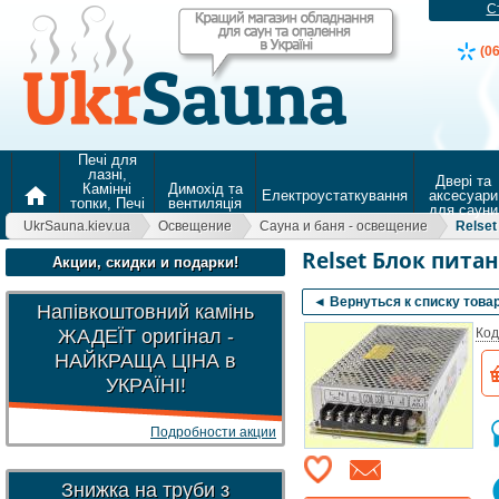
С
(0
Печі для
лазні,
Двері та
Камінні
Димохід та
home
Електроустаткування
аксесуари
топки, Печі
вентиляція
для сауни
для
UkrSauna.kiev.ua
Освещение
Сауна и баня - освещение
Relset
опалення
Relset Блок пита
Акции, скидки и подарки!
◄ Вернуться к списку това
Напівкоштовний камінь
ЖАДЕЇТ оригінал -
Код
НАЙКРАЩА ЦІНА в
УКРАЇНІ!
Подробности акции
Знижка на труби з