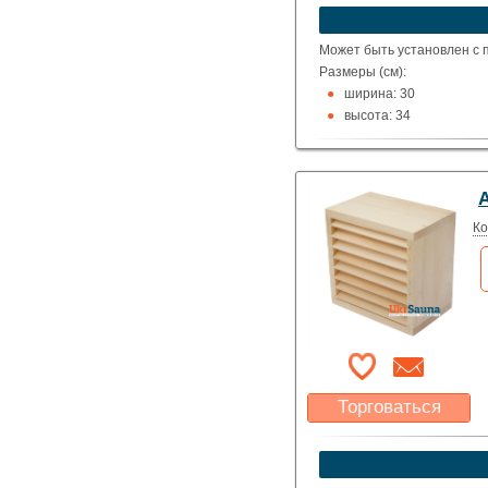
Может быть установлен с п
Размеры (см):
ширина: 30
высота: 34
глубина: 8
глубина относительно 
Комплектуется крепежом.
Материал: липа, ольха, со
Ко
Торговаться
Какая цена Вас
устроит?
Указать цену