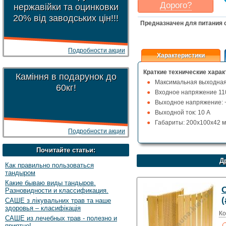
Дорого?
нержавійки та оцинковки
20% від заводських цін!!!
Какая цена
могла бы
Предназначен для питания 
Вас
устроить
?
Указать цену
Подробности акции
Характеристики
Краткие технические харак
Каміння в подарунок до
Максимальная выходна
60кг!
Входное напряжение 11
Выходное напряжение: 
Выходной ток: 10 А
Габариты: 200x100x42 
Подробности акции
Почитайте статьи:
Д
Как правильно пользоваться
тандыром
Какие бываю виды тандыров.
Разновидности и классификация.
(
САШЕ з лікувальних трав та наше
здоровья – класифікація
Ко
САШЕ из лечебных трав - полезно и
приятно!