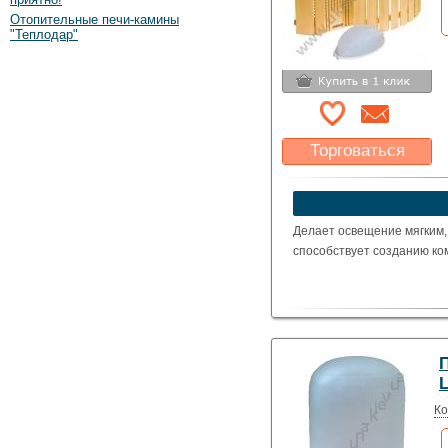
Отопительные печи-камины
"Теплодар"
Торговаться
Какая цена Вас
устроит?
Указать цену
Делает освещение мягким,
способствует созданию ко
Ко