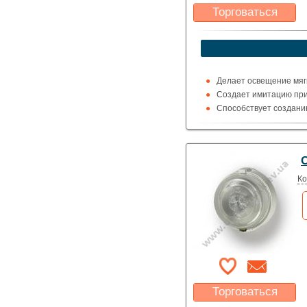
Торговаться
Какая цена Вас
устроит?
Указать цену
Делает освещение мяг
Создает имитацию при
Способствует создани
Ко
Торговаться