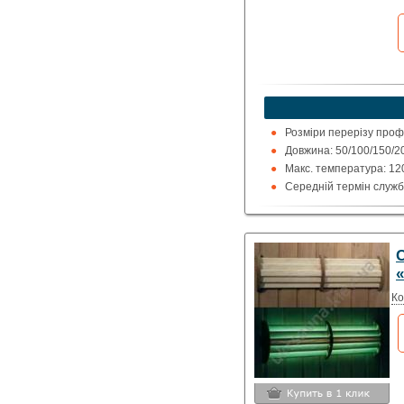
Розміри перерізу профі
Довжина: 50/100/150/2
Макс. температура: 120
Середній термін служб
Напруга: 12 В (блок жи
Ко