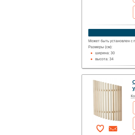
Может быть установлен с п
Размеры (см):
ширина: 30
высота: 34
глубина: 8
глубина относительно 
Комплектуется крепежом.
Материал: липа, ольха, со
у
Ко