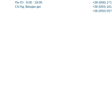
Пн-Пт: 9:00 - 18:00
+38 (068) 171
Сб-Нд: Вихідні дні
+38 (093) 161
+38 (050) 55