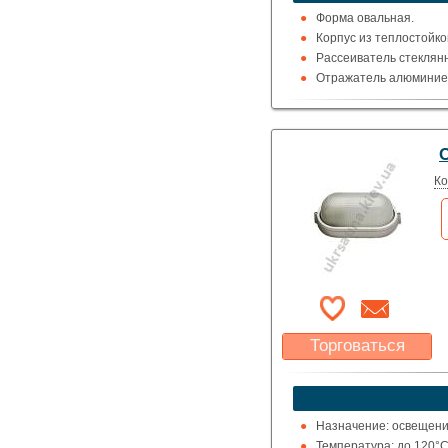
Указать цену
Форма овальная.
Корпус из теплостойко
Рассеиватель стеклян
Отражатель алюминие
Ко
Торговаться
Какая цена Вас
устроит?
Указать цену
Назначение: освещение
Температура: до 120°С