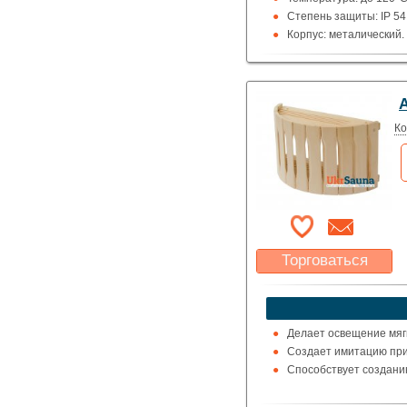
Степень защиты: IP 54
Корпус: металический.
Плафон: термо-стекло,
Количество ламп: одна
Мощность ламп: 40/60В
Вид цоколя: Е27.
Ко
Торговаться
Какая цена Вас
устроит?
Указать цену
Делает освещение мяг
Создает имитацию при
Способствует создани