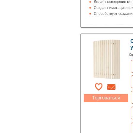
Делает освещение мяг
Создает имитацию при
Способствует создани
у
Ко
Торговаться
Какая цена Вас
устроит?
Указать цену