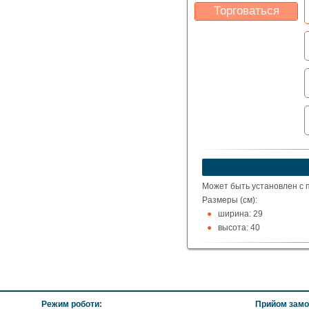
Торговаться
Какая цена Вас
устроит?
Указать цену
Может быть установлен с п
Размеры (см):
ширина: 29
высота: 40
глубина: 9
глубина относительно 
Комплектуется крепежом.
Материал: липа, ольха, со
Режим роботи:
Прийом замо