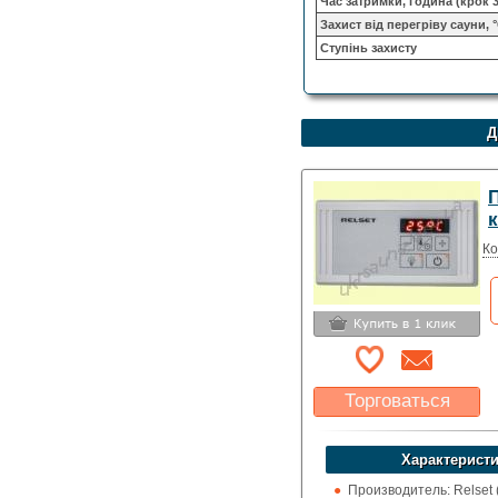
Час затримки, година (крок 
Захист від перегріву сауни, 
Ступінь захисту
Д
П
к
Ко
Торговаться
Какая цена Вас
устроит?
Характеристи
Указать цену
Производитель: Relset 