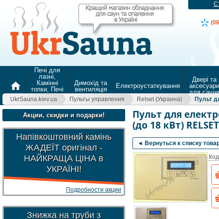
С
(0
Печі для
лазні,
Двері та
Камінні
Димохід та
home
Електроустаткування
аксесуар
топки, Печі
вентиляція
для саун
для
UkrSauna.kiev.ua
Пульты управления
Relset (Украина)
Пульт д
опалення
Пульт для елект
Акции, скидки и подарки!
(до 18 кВт) RELSE
Напівкоштовний камінь
◄ Вернуться к списку това
ЖАДЕЇТ оригінал -
НАЙКРАЩА ЦІНА в
Код
УКРАЇНІ!
Подробности акции
Знижка на труби з