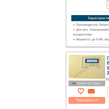
Указать цену
Характеристи
Производитель: Relset 
Для чего: Электрокамен
испарителем
Мощность: до 9 кВт, св
Отображение температ
цельсия
П
Ко
Торговаться
Какая цена Вас