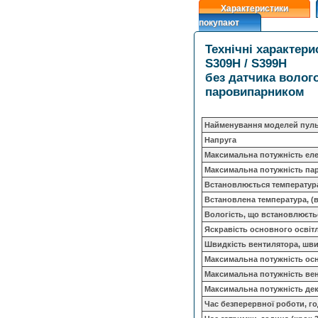
Характеристики
покупают
Технічні характер
S309H / S399H
без датчика волого
паровипарником
Найменування моделей пул
Напруга
Максимальна потужність еле
Максимальна потужність па
Встановлюється температура,
Встановлена ​​температура, (
Вологість, що встановлюєтьс
Яскравість основного освітл
Швидкість вентилятора, шв
Максимальна потужність осн
Максимальна потужність вен
Максимальна потужність дек
Час безперервної роботи, го