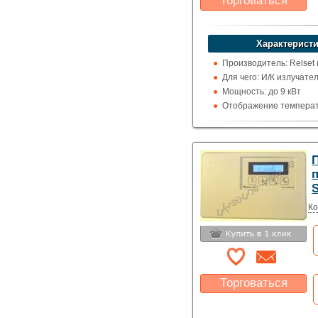
Торговаться
Какая цена Вас
устроит?
Характеристи
Указать цену
Производитель: Relset 
Для чего: И/К излучате
Мощность: до 9 кВт
Отображение температ
цельсия
S
Ко
Торговаться
Какая цена Вас
устроит?