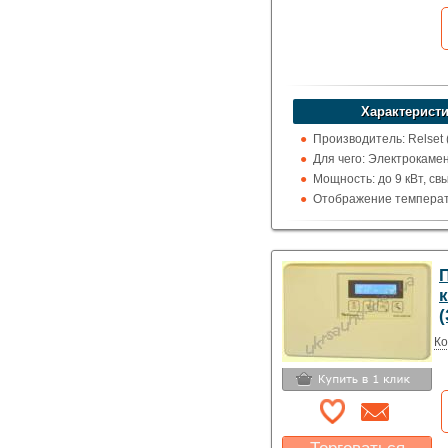
Характеристи
Производитель: Relset 
Для чего: Электрокаме
Мощность: до 9 кВт, св
Отображение температ
цельсия
П
к
Ко