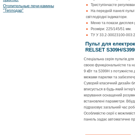
Триступінчасте регулюва
Отопительные печи-камины
"Теплодар"
На передній панелі пульт
світлодіодні індикатори.
Меню та покази дисплея р
Розміри: 225/145/51 мм.
ТУ У 33.2-30023100-003:
Пульт для електрок
RELSET S309H/S39
Спеціальна серія пультів для
своєю функціональністю та на
9 кВт та S399H з потужністю 
межами парилки та забезпечу
Суворий класичний дизайн б
вписується в будь-який інтер'
керування оснащений розумн
встановлені параметри. Вбуд
підраховує загальний час роб
Особливістю серії є можливіс
панель задає автоматичне пр