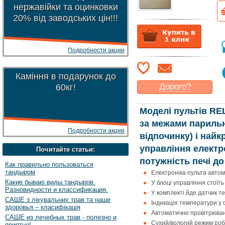
нержавійки та оцинковки
20% від заводських цін!!!
Подробности акции
Каміння в подарунок до
Дорого?
60кг!
Какая цена
могла бы
Вас
устроить
?
Моделі
пультів RE
за межами парильн
Указать цену
Подробности акции
відпочинку) і най
управління
елект
Почитайте статьи:
потужність печі до 
Как правильно пользоваться
тандыром
Електроніка пульта автом
Какие бываю виды тандыров.
У блоці управління стоїть
Разновидности и классификация.
У комплекті йде датчик т
САШЕ з лікувальних трав та наше
Індикація температури у с
здоровья – класифікація
Автоматичне провітрюван
САШЕ из лечебных трав - полезно и
Сухий/вологий режим роб
приятно!