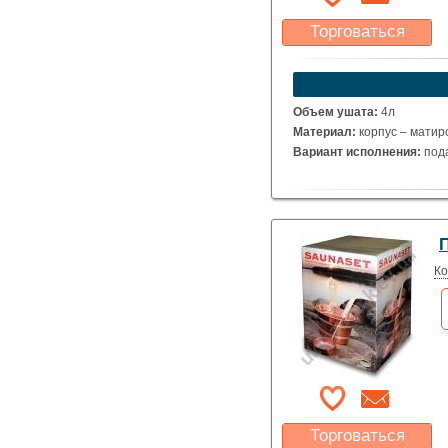
Торговаться
Какая цена Вас
устроит?
Указать цену
Объем ушата:
4л
Материал:
корпус – матир
Вариант исполнения:
пода
Ко
Торговаться