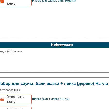
Набор для сауны, бани медный
цену
Информация:
ведро(4л)+ложка.
абор для сауны, бани шайка + лейка (дерево) Harvia
д товара: 1004
Уточнить
Шайка (4 л) + лейка (36 см)
цену