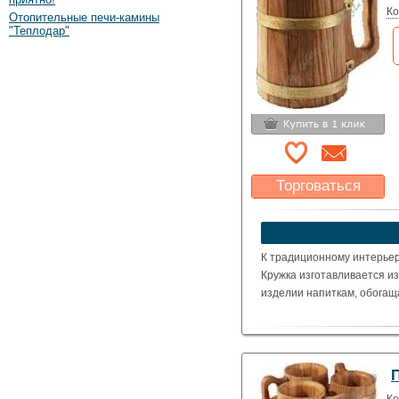
Ко
Отопительные печи-камины
"Теплодар"
Торговаться
Какая цена Вас
устроит?
Указать цену
К традиционному интерьер
Кружка изготавливается и
изделии напиткам, обогаща