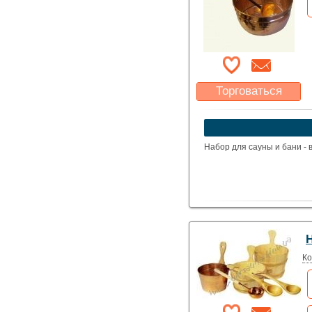
Торговаться
Какая цена Вас
устроит?
Указать цену
Набор для сауны и бани - 
Н
Ко