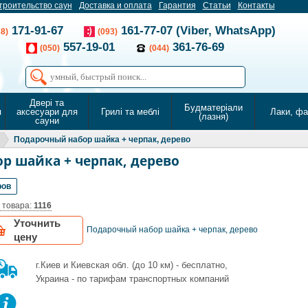
троительство саун
Доставка и оплата
Гарантия
Статьи
Контакты
171-91-67
161-77-07 (Viber, WhatsApp)
68)
(093)
557-19-01
361-76-69
(050)
(044)
Двері та
Будматеріали
я
аксесуари для
Грилі та меблі
Лаки, ф
(лазня)
сауни
Подарочный набор шайка + черпак, дерево
р шайка + черпак, дерево
ров
 товара:
1116
Уточнить
Подарочный набор шайка + черпак, дерево
цену
г.Киев и Киевская обл. (до 10 км) - бесплатно,
Украина - по тарифам транспортных компаний