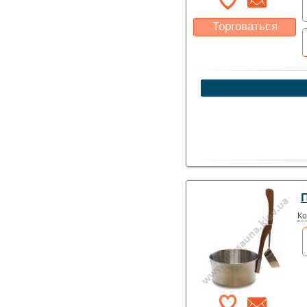
Торговаться
Какая цена Вас
устроит?
Указать цену
Ко