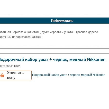
Информация:
ованная нержавеющая сталь, ручки черпака и ушата – красное дерево
рочный набор класса «люкс»
Подарочный набор ушат + черпак, медный Nikkarien
д товара: 1805
Уточнить
Подарочный набор ушат + черпак, медный Nikkarien
цену