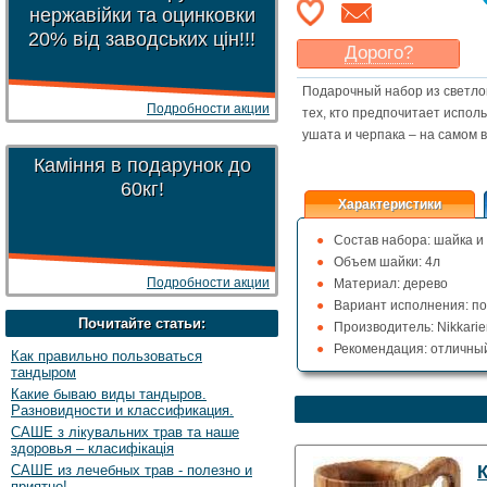
нержавійки та оцинковки
20% від заводських цін!!!
Дорого?
Какая цена
могла бы
Подарочный набор из светлог
Вас
устроить
?
Подробности акции
тех, кто предпочитает испол
Указать цену
ушата и черпака – на самом в
Каміння в подарунок до
60кг!
Характеристики
Состав набора: шайка и
Объем шайки: 4л
Подробности акции
Материал: дерево
Вариант исполнения: п
Почитайте статьи:
Производитель: Nikkari
Рекомендация: отличный
Как правильно пользоваться
тандыром
Какие бываю виды тандыров.
Разновидности и классификация.
САШЕ з лікувальних трав та наше
здоровья – класифікація
САШЕ из лечебных трав - полезно и
К
приятно!