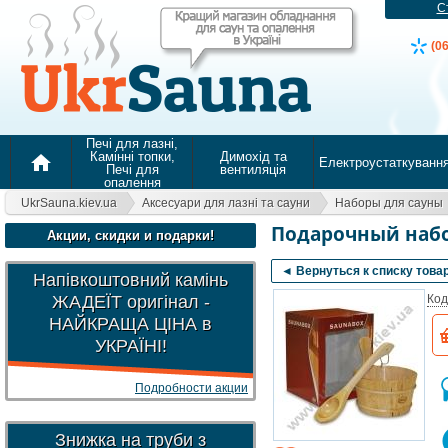
С
(0
Печі для лазні,
Камінні топки,
Димохід та
home
Електроустаткуванн
Печі для
вентиляція
опалення
UkrSauna.kiev.ua
Аксесуари для лазні та сауни
Наборы для сауны
Подарочный набо
Акции, скидки и подарки!
◄ Вернуться к списку това
Напівкоштовний камінь
ЖАДЕЇТ оригінал -
Код
НАЙКРАЩА ЦІНА в
УКРАЇНІ!
Подробности акции
Знижка на труби з