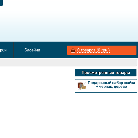
арби
Басейни
0
товаров (
0
грн.)
Просмотренные товары
Подарочный набор шайка
+ черпак, дерево