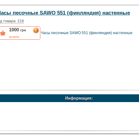
Часы песочные SAWO 551 (финляндия) настенные
д товара: 218
1000
грн
Часы песочные SAWO 551 (финляндия) настенные
купить
Информация: