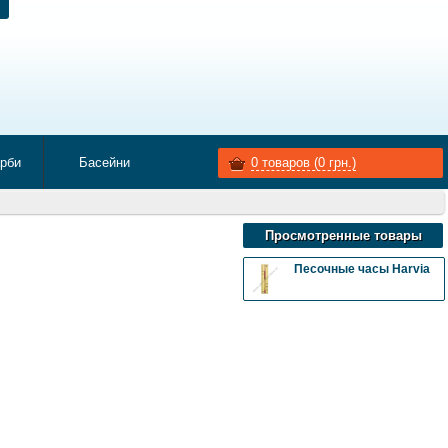
арби
Басейни
0
товаров (
0
грн.)
Просмотренные товары
Песочные часы Harvia