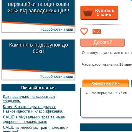
нержавійки та оцинковки
20% від заводських цін!!!
Подробности акции
Дорого?
Каміння в подарунок до
Какая цена
могла бы
60кг!
Они могут служить для отсче
Вас
устроить
?
Указать цену
Часы рассчитаны на 15 мину
Подробности акции
Характеристики
Почитайте статьи:
Размеры, см : 30х7 см.
Как правильно пользоваться
тандыром
Какие бываю виды тандыров.
Разновидности и классификация.
САШЕ з лікувальних трав та наше
здоровья – класифікація
САШЕ из лечебных трав - полезно и
приятно!