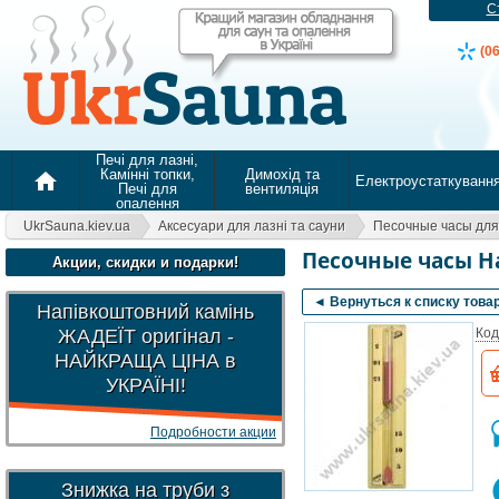
С
(0
Печі для лазні,
Камінні топки,
Димохід та
home
Електроустаткуванн
Печі для
вентиляція
опалення
UkrSauna.kiev.ua
Аксесуари для лазні та сауни
Песочные часы для
Песочные часы Ha
Акции, скидки и подарки!
◄ Вернуться к списку това
Напівкоштовний камінь
ЖАДЕЇТ оригінал -
Код
НАЙКРАЩА ЦІНА в
УКРАЇНІ!
Подробности акции
Знижка на труби з