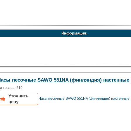
Информация:
Часы песочные SAWO 551NA (финляндия) настенные
д товара: 219
Уточнить
Часы песочные SAWO 551NA (финляндия) настенные
цену