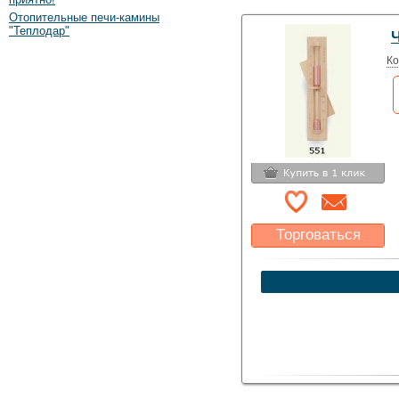
Отопительные печи-камины
"Теплодар"
Ко
Торговаться
Какая цена Вас
устроит?
Указать цену