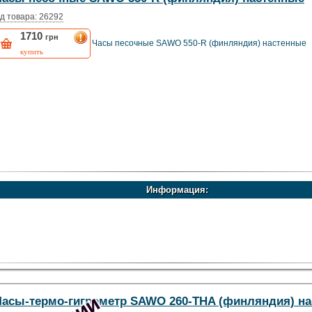
д товара: 26292
1710
грн
Часы песочные SAWO 550-R (финляндия) настенные
купить
Информация:
Часы-термо-гигрометр SAWO 260-THA (финляндия) н