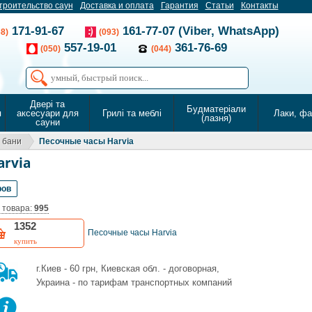
троительство саун
Доставка и оплата
Гарантия
Статьи
Контакты
171-91-67
161-77-07 (Viber, WhatsApp)
68)
(093)
557-19-01
361-76-69
(050)
(044)
Двері та
Будматеріали
я
аксесуари для
Грилі та меблі
Лаки, ф
(лазня)
сауни
 бани
Песочные часы Harvia
rvia
ров
 товара:
995
1352
Песочные часы Harvia
купить
г.Киев - 60 грн, Киевская обл. - договорная,
Украина - по тарифам транспортных компаний