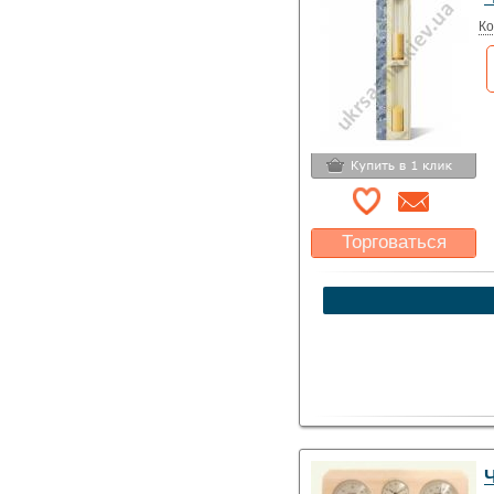
Ко
Торговаться
Какая цена Вас
устроит?
Указать цену