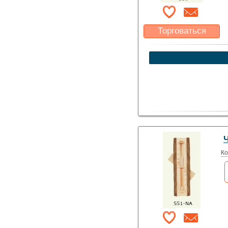
Торговаться
Какая цена Вас
устроит?
Указать цену
Ко