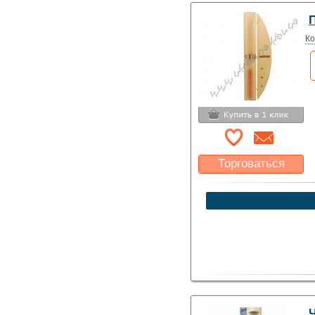
Ко
Торговаться
Какая цена Вас
устроит?
Указать цену