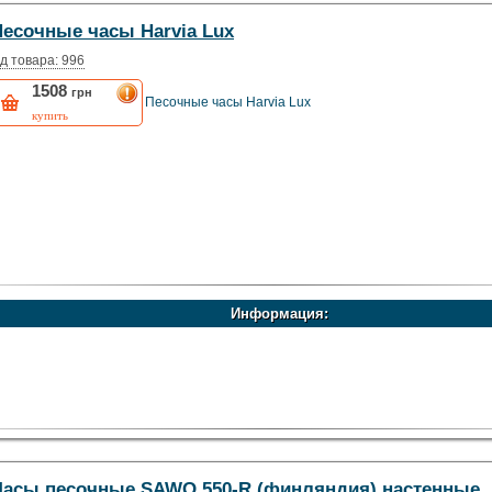
Песочные часы Harvia Lux
д товара: 996
1508
грн
Песочные часы Harvia Lux
купить
Информация:
Часы песочные SAWO 550-R (финляндия) настенные