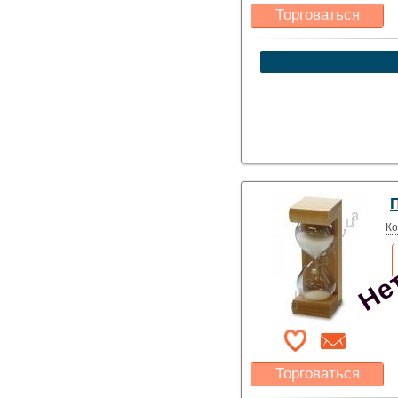
Торговаться
Какая цена Вас
устроит?
Указать цену
Нет
П
Ко
Торговаться
Какая цена Вас