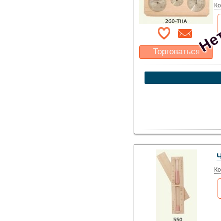
Нет
Ко
Торговаться
Какая цена Вас
устроит?
Указать цену
Ко