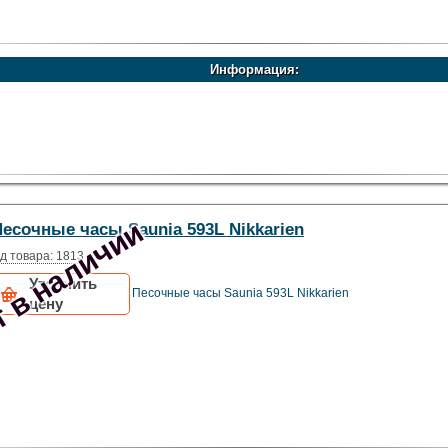
Информация:
 в наличии
есочные часы Saunia 593L Nikkarien
д товара: 1813
Уточнить
Песочные часы Saunia 593L Nikkarien
цену