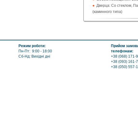
Дверца: Со стеклом, П
(каминного типа)
Поверхность: Варочна
Кожух: Керамический
Топка (материал): Чугу
Обогрев: Воздушный
Выход дымохода: Ввер
Режим роботи:
Прийом замовл
Топливо: Дрова
Пн-Пт: 9:00 - 18:00
телефонам:
Шибер (Кагла): Нет
Сб-Нд: Вихідні дні
+38 (068) 171-9
+38 (093) 161-
+38 (050) 557-