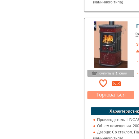
(каминного типа)
Поверхность: Без приг
Кожух: Керамический
Топка (материал): Чугу
Обогрев: Воздушный
Выход дымохода: Ввер
Ко
Топливо: Дрова
З
Шибер (Кагла): Нет
з
Торговаться
Какая цена Вас
устроит?
Характеристик
Указать цену
Производитель: LINCA
Объем помещения: 200 -
Дверца: Со стеклом, П
(каминного типа)