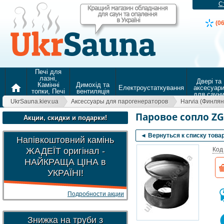
С
(0
Печі для
лазні,
Двері та
Камінні
Димохід та
home
Електроустаткування
аксесуар
топки, Печі
вентиляція
для саун
для
UkrSauna.kiev.ua
Аксессуары для парогенераторов
Harvia (Финля
опалення
Паровое сопло ZG
Акции, скидки и подарки!
◄ Вернуться к списку това
Напівкоштовний камінь
ЖАДЕЇТ оригінал -
Код
НАЙКРАЩА ЦІНА в
УКРАЇНІ!
Подробности акции
Знижка на труби з