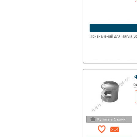
Призначений для Harvia S
Ко