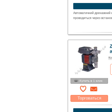
устроит?
Указать цену
Автоматичний дренажний к
проводиться через встанов
Ко
Торговаться
Какая цена Вас
устроит?