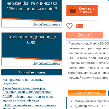
нержавійки та оцинковки
20% від заводських цін!!!
Подробности акции
Дорого?
Каміння в подарунок до
Какая цена
могла бы
60кг!
Паровое сопло Harvia ZG-50
Вас
устроить
?
равномерного распределения
Указать цену
дополнительных и запасных 
и HGP, а также с ранними мо
Паровой генератор Harvia S
Подробности акции
необходимости можно оснас
Почитайте статьи:
Устройство для подачи пара 
передней панели лавок ниже 
Как правильно пользоваться
тандыром
Какие бываю виды тандыров.
Разновидности и классификация.
Характеристики
САШЕ з лікувальних трав та наше
здоровья – класифікація
Материал: никелированн
САШЕ из лечебных трав - полезно и
Диаметр резьбы - 1/2".
приятно!