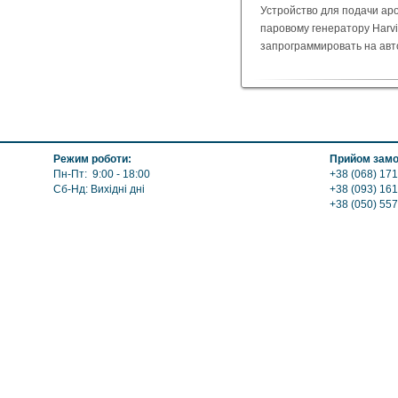
Указать цену
Устройство для подачи ар
паровому генератору Harv
запрограммировать на авт
Режим роботи:
Прийом замо
Пн-Пт: 9:00 - 18:00
+38 (068) 171
Сб-Нд: Вихідні дні
+38 (093) 161
+38 (050) 55