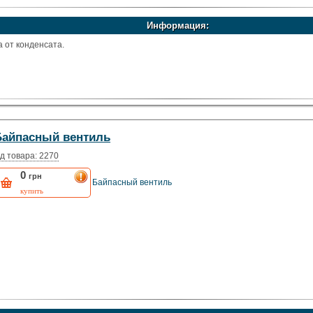
Информация:
 от конденсата.
Байпасный вентиль
д товара: 2270
0
грн
Байпасный вентиль
купить