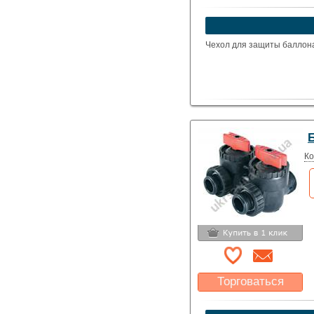
Какая цена Вас
устроит?
Указать цену
Чехол для защиты баллона
Ко
Торговаться
Какая цена Вас
устроит?