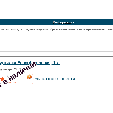
Информация:
 магнитами для предотвращения образования накипи на нагревательных эл
 в наличии
утылка Ecosoft зеленая, 1 л
д товара: 2263
0
грн
Бутылка Ecosoft зеленая, 1 л
купить