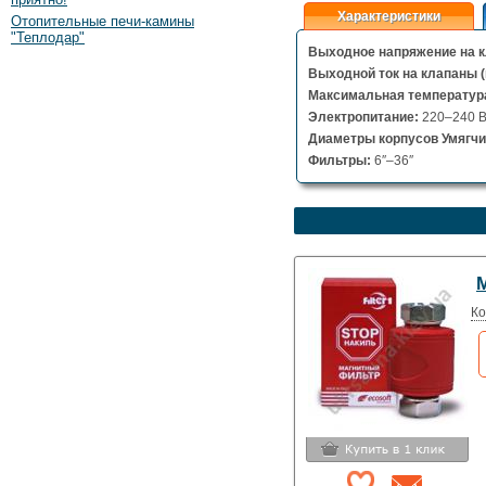
Характеристики
Отопительные печи-камины
"Теплодар"
Выходное напряжение на 
Выходной ток на клапаны (
Максимальная температур
Электропитание:
220–240 В
Диаметры корпусов Умягч
Фильтры:
6″–36″
Ко