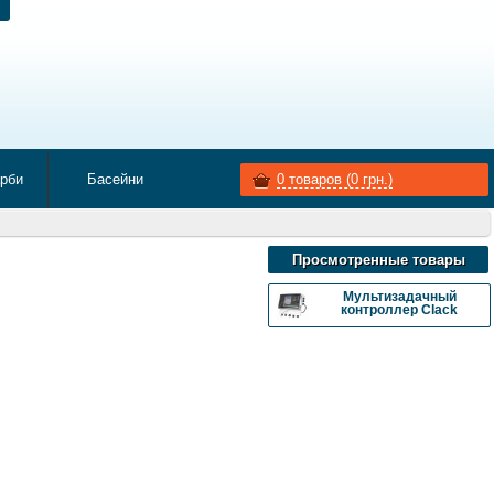
арби
Басейни
0
товаров (
0
грн.)
Просмотренные товары
Мультизадачный
контроллер Clack