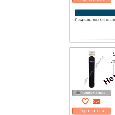
Какая цена Вас
устроит?
Указать цену
Предназначены для предот
Нет
Ко
Торговаться