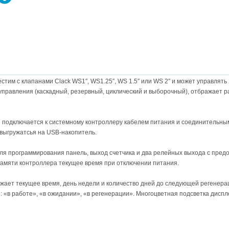
тим с клапанами Clack WS1″, WS1.25″, WS 1.5″ или WS 2″ и может управлят
правления (каскадный, резервный, циклический и выборочный), отбражает р
подключается к системному контроллеру кабелем питания и соединительны
 выгружатсья на USB-накопитель.
ля программирования панель, выход счетчика и два релейных выхода с пред
памяти контроллера текущее время при отключении питания.
жает текущее время, день недели и количество дней до следующей регенера
 «в работе», «в ожидании», «в регенерации». Многоцветная подсветка дисп