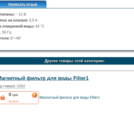
Написать отзыв
клапаны:
~ 12 В
max на клапан):
0,5 А
а очищаемой воды:
43 °С
, 50 Гц
ители:
6″–48″
Другие товары этой категории:
Магнитный фильтр для воды Filter1
д товара: 2262
0
грн
Магнитный фильтр для воды Filter1
купить