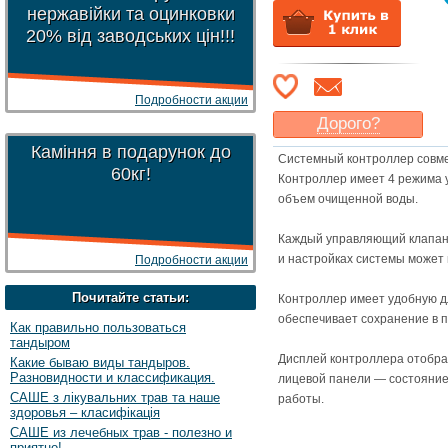
нержавійки та оцинковки
20% від заводських цін!!!
Подробности акции
Дорого?
Каміння в подарунок до
Какая цена
могла бы
Системный контроллер совмес
Вас
устроить
?
60кг!
Контроллер имеет 4 режима у
Указать цену
объем очищенной воды.
Каждый управляющий клапан 
и настройках системы может
Подробности акции
Почитайте статьи:
Контроллер имеет удобную д
обеспечивает сохранение в 
Как правильно пользоваться
тандыром
Дисплей контроллера отобра
Какие бываю виды тандыров.
Разновидности и классификация.
лицевой панели — состояние:
САШЕ з лікувальних трав та наше
работы.
здоровья – класифікація
САШЕ из лечебных трав - полезно и
приятно!