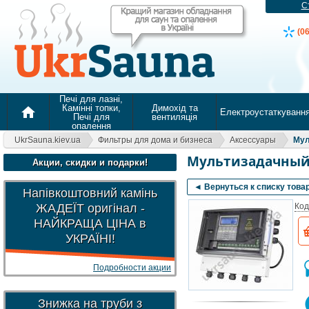
С
(0
Печі для лазні,
Камінні топки,
Димохід та
home
Електроустаткуванн
Печі для
вентиляція
опалення
UkrSauna.kiev.ua
Фильтры для дома и бизнеса
Аксессуары
Мул
Мультизадачный 
Акции, скидки и подарки!
◄ Вернуться к списку това
Напівкоштовний камінь
ЖАДЕЇТ оригінал -
Код
НАЙКРАЩА ЦІНА в
УКРАЇНІ!
Подробности акции
Знижка на труби з