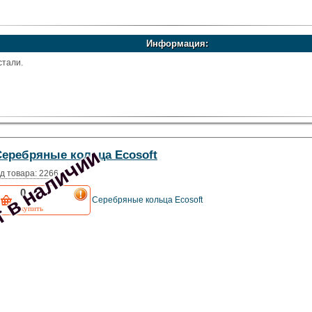
Информация:
стали.
 в наличии
Серебряные кольца Ecosoft
д товара: 2266
0
грн
Серебряные кольца Ecosoft
купить