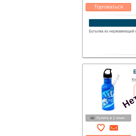
Торговаться
Какая цена Вас
устроит?
Указать цену
Бутылка из нержавеющей 
Нет
Б
Ко