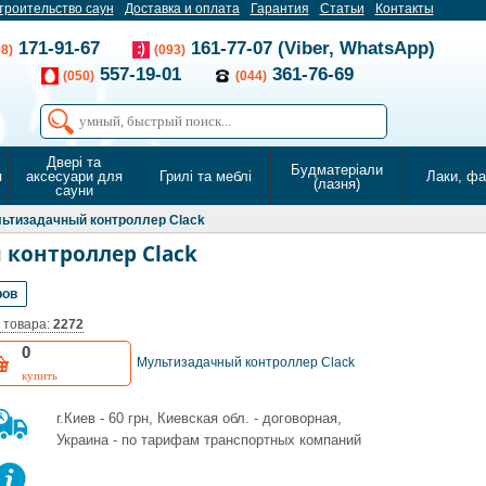
троительство саун
Доставка и оплата
Гарантия
Статьи
Контакты
171-91-67
161-77-07 (Viber, WhatsApp)
68)
(093)
557-19-01
361-76-69
(050)
(044)
Двері та
Будматеріали
я
аксесуари для
Грилі та меблі
Лаки, ф
(лазня)
сауни
ьтизадачный контроллер Clack
контроллер Clack
ров
 товара:
2272
0
Мультизадачный контроллер Clack
купить
г.Киев - 60 грн, Киевская обл. - договорная,
Украина - по тарифам транспортных компаний