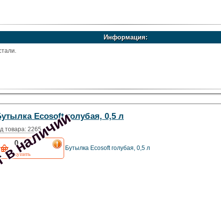
Информация:
стали.
 в наличии
утылка Ecosoft голубая, 0,5 л
д товара: 2265
0
грн
Бутылка Ecosoft голубая, 0,5 л
купить