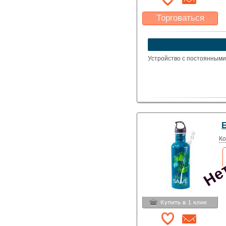
Торговаться
Какая цена Вас
устроит?
Указать цену
Устройство с постоянными
Нет
Б
Ко