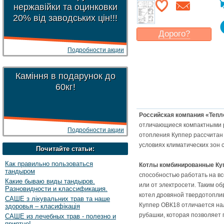
нержавійки та оцинковки
20% від заводських цін!!!
Дорого?
Какая цена
могла бы
Подробности акции
Вас
устроить
?
Указать цену
Каміння в подарунок до
60кг!
Российская компания «Тепл
отличающиеся компактными р
Подробности акции
отопления Куппер рассчитан 
условиях климатических зон
Почитайте статьи:
Как правильно пользоваться
Котлы комбинированные Ку
тандыром
способностью работать на вс
Какие бываю виды тандыров.
или от электросети. Таким о
Разновидности и классификация.
котел дровяной твердотоплив
САШЕ з лікувальних трав та наше
Куппер ОВК18 отличается на
здоровья – класифікація
рубашки, которая позволяет 
САШЕ из лечебных трав - полезно и
приятно!