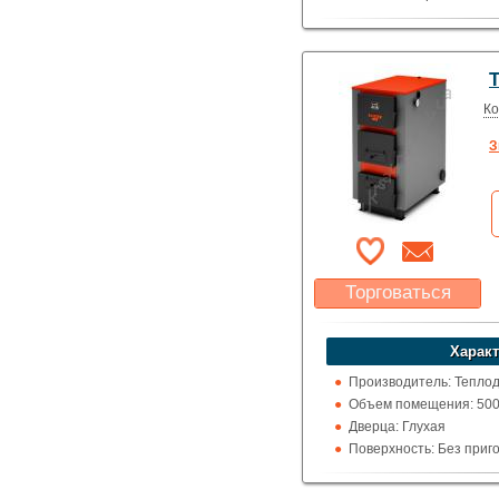
котел на пеллетах,
котел газовый.
Обогрев помещения об
Ко
З
Торговаться
Какая цена Вас
устроит?
Характ
Указать цену
Производитель: Теплод
Объем помещения: 500 -
Дверца: Глухая
Поверхность: Без приг
Кожух: Металлический
Топка (материал): Кон