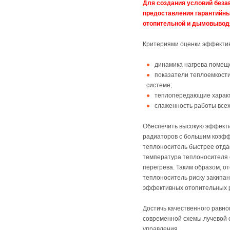
Для создания условий беза
предоставления гарантийных
отопительной и дымовывод
Критериями оценки эффекти
динамика нагрева помеще
показатели теплоемкости
системе;
теплопередающие характ
слаженность работы всех
Обеспечить высокую эффекти
радиаторов с большим коэфф
теплоноситель быстрее отдае
температура теплоносителя с
перегрева. Таким образом, о
теплоноситель риску закипа
эффективных отопительных р
Достичь качественного равн
современной схемы лучевой 
управления.