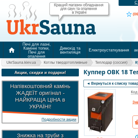
С
(0
Печі для лазні,
Камінні топки,
Димохід та
home
Електроустаткування
а
Печі для
вентиляція
опалення
UkrSauna.kiev.ua
Котлы твердотопливные
Теплодар (соссия)
К
Куппер ОВК 18 Т
Акции, скидки и подарки!
◄ Вернуться к списку това
Напівкоштовний камінь
ЖАДЕЇТ оригінал -
Код
НАЙКРАЩА ЦІНА в
Зн
УКРАЇНІ!
Подробности акции
Знижка на труби з