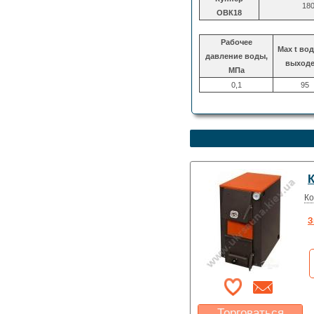
18
ОВК18
Рабочее
Max t во
давление воды,
выходе
МПа
0,1
95
Ко
З
Торговаться