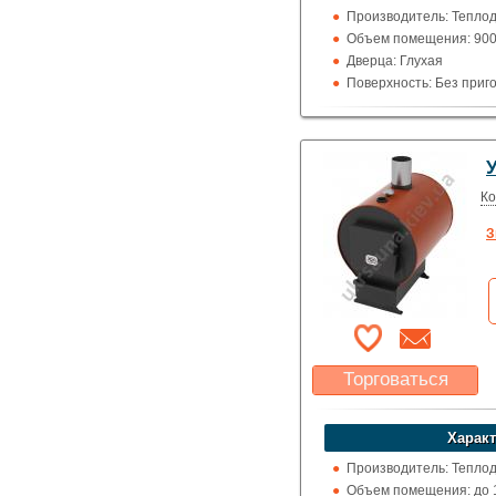
Указать цену
Производитель: Теплод
Объем помещения: 900 
Дверца: Глухая
Поверхность: Без приг
Кожух: Металлический
Топка (материал): Кон
Обогрев: Водяной
Выход дымохода: Наза
Топливо: Дрова, Уголь,
Ко
Шибер (Кагла): Есть
З
Торговаться
Какая цена Вас
устроит?
Характ
Указать цену
Производитель: Теплод
Объем помещения: до 1