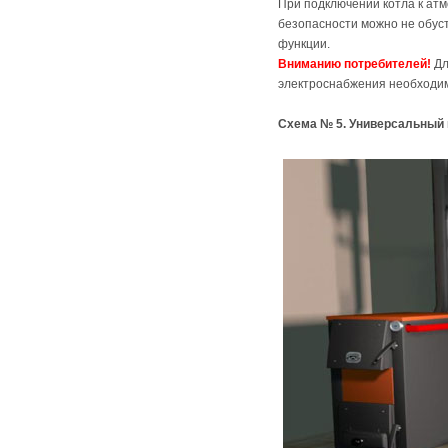
При подключении котла к ат
безопасности можно не обус
функции.
Вниманию потребителей!
Дл
электроснабжения необходим
Схема № 5. Универсальный 