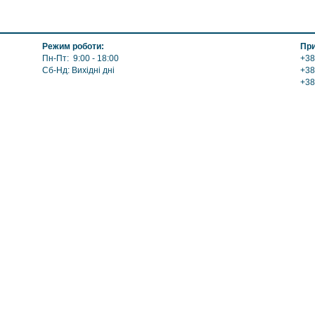
Обогрев: Водяной
Топливо: Дрова, Уголь, 
Шибер (Кагла): Есть
Режим роботи:
При
Пн-Пт: 9:00 - 18:00
+38
Сб-Нд: Вихідні дні
+38
+38