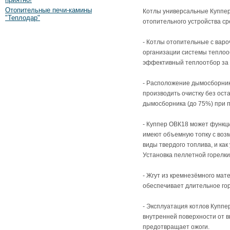
Отопительные печи-камины
Котлы универсальные Куппер
"Теплодар"
отопительного устройства с
- Котлы отопительные с вар
организации системы теплооб
эффективный теплоотбор за с
- Расположение дымосборника
производить очистку без ост
дымосборника (до 75%) при 
- Куппер ОВК18 может функц
имеют объемную топку с возм
виды твердого топлива, и как
Установка пеллетной горелки
- Жгут из кремнезёмного мат
обеспечивает длительное го
- Эксплуатация котлов Купп
внутренней поверхности от в
предотвращает ожоги.