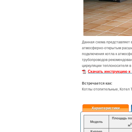
Данная схема представляет 
атмосферно-открытым расши
подключения котла к атмосф
трубопроводов рекомендован
циркуляции теплоносителя в
Скачать инструкцию к
Встречается как:
Котлы отопительные, Котел Т
Характеристики
Площадь по
Модель
2
м
Куппер