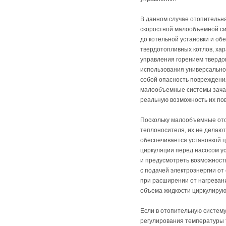
В данном случае отопительна
скоростной малообъемной си
до котельной установки и об
твердотопливных котлов, ха
управления горением твердого
использования универсальног
собой опасность повреждени
малообъемные системы зачас
реальную возможность их по
Поскольку малообъемные ото
теплоносителя, их не делаю
обеспечивается установкой ц
циркуляции перед насосом у
и предусмотреть возможност
с подачей электроэнергии о
при расширении от нагреван
объема жидкости циркулирую
Если в отопительную систем
регулирования температуры 