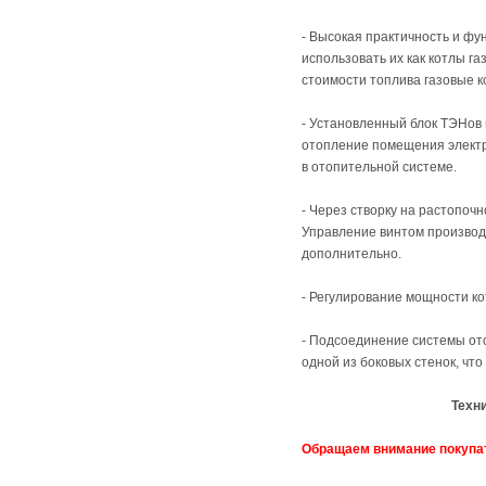
- Высокая практичность и ф
использовать их как котлы г
стоимости топлива газовые 
- Установленный блок ТЭНов 
отопление помещения элект
в отопительной системе.
- Через створку на растопоч
Управление винтом производ
дополнительно.
- Регулирование мощности ко
- Подсоединение системы от
одной из боковых стенок, чт
Техн
Обращаем внимание покупа