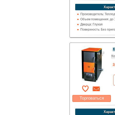
Характ
Производитель: Теплод
Объем помещения: до 150
Дверца: Глухая
Поверхность: Без приг
Кожух: Металлический
Топка (материал): Кон
Обогрев: Водяной
Выход дымохода: Наза
Топливо: Пеллеты
Ко
Шибер (Кагла): Есть
З
Торговаться
Какая цена Вас
устроит?
Характ