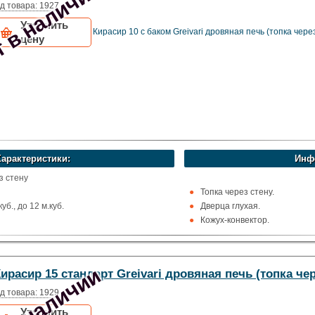
 в наличии
д товара: 1927
Уточнить
Кирасир 10 с баком Greivari дровяная печь (топка чере
цену
Характеристики:
Инф
з стену
Топка через стену.
уб., до 12 м.куб.
Дверца глухая.
Кожух-конвектор.
х
Рекомендуемый объём сауны 
струкционная сталь
ома
 в наличии
ирасир 15 стандарт Greivari дровяная печь (топка чер
i
д товара: 1929
Уточнить