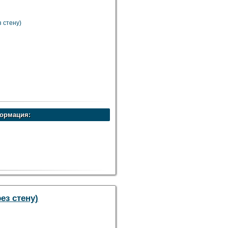
з стену)
ормация:
от 6-12 м.куб.
ез стену)