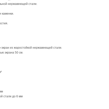
альной нержавеющей стали.
и каменки.
рстия.
о-экран из жаростойкой нержавеющей стали.
лью экрана 50 cм.
м³
мм
й стали до 6 мм