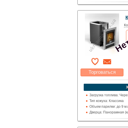
Выход дымохода: Ввер
Топка (материал): Кон
Использование: Для д
Нет
К
Производитель: Greivar
Ко
Торговаться
Какая цена Вас
устроит?
Указать цену
Загрузка топлива: Чере
Тип кожуха: Классика
Объем парилки: до 9 м.к
Дверца: Панорамная (к
Выход дымохода: Ввер
Топка (материал): Кон