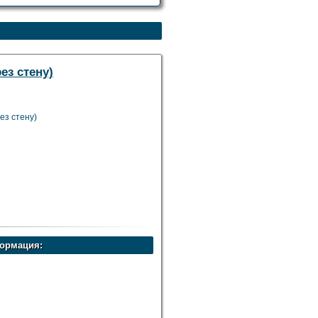
ез стену)
ез стену)
ормация: