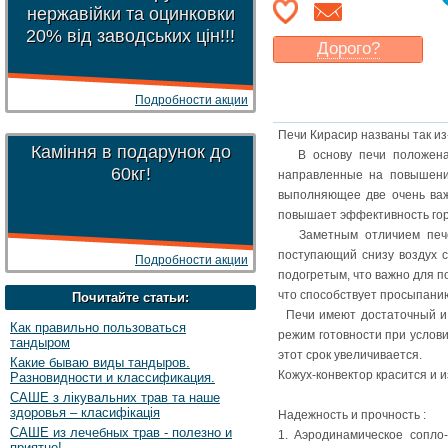
нержавійки та оцинковки
20% від заводських цін!!!
Дорого?
Какая цена
могла бы
Вас
устроить
?
Подробности акции
Указать цену
Печи Кирасир названы так из
Каміння в подарунок до
В основу печи положена к
60кг!
направленные на повышение
выполняющее две очень важ
повышает эффективность го
Заметным отличием печей 
поступающий снизу воздух с
Подробности акции
подогретым, что важно для п
что способствует просыпанию
Почитайте статьи:
Печи имеют достаточный и н
Как правильно пользоваться
режим готовности при услови
тандыром
этот срок увеличивается.
Какие бываю виды тандыров.
Кожух-конвектор красится и 
Разновидности и классификация.
САШЕ з лікувальних трав та наше
здоровья – класифікація
Надежность и прочность :
САШЕ из лечебных трав - полезно и
1. Аэродинамическое сопло-
приятно!