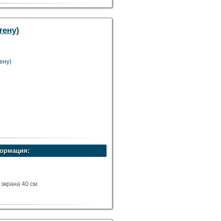
от 6-12 м.куб.
тену)
тену)
ормация:
экрана 40 cм.
от 6-12 м.куб.