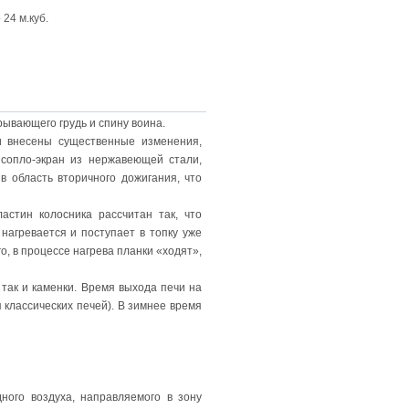
о 24 м.куб.
рывающего грудь и спину воина.
и внесены существенные изменения,
сопло-экран из нержавеющей стали,
 область вторичного дожигания, что
стин колосника рассчитан так, что
нагревается и поступает в топку уже
о, в процессе нагрева планки «ходят»,
 так и каменки. Время выхода печи на
 классических печей). В зимнее время
ного воздуха, направляемого в зону