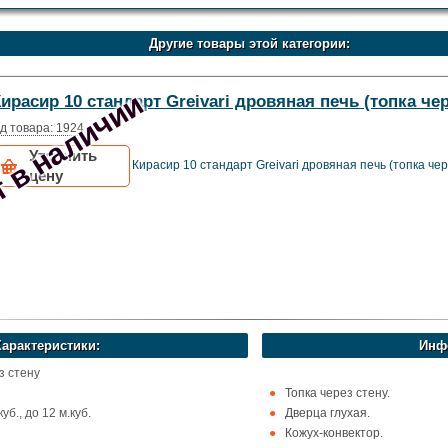
Другие товары этой категории:
 в наличии
ирасир 10 стандарт Greivari дровяная печь (топка чер
д товара: 1924
Уточнить
Кирасир 10 стандарт Greivari дровяная печь (топка чер
цену
Характеристики:
Инф
з стену
Топка через стену.
уб., до 12 м.куб.
Дверца глухая.
Кожух-конвектор.