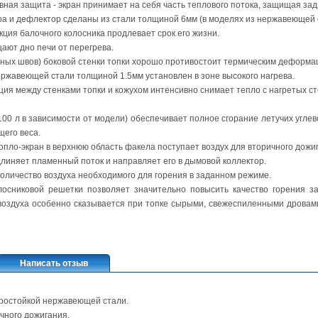
вная защита - экран принимает на себя часть теплового потока, защищая зад
ра и дефлектор сделаны из стали толщиной 6мм (в моделях из нержавеющей с
ция балочного колосника продлевает срок его жизни.
щают дно печи от перегрева.
рных швов) боковой стенки топки хорошо противостоит термическим деформа
ержавеющей стали толщиной 1.5мм установлен в зоне высокого нагрева.
ция между стенками топки и кожухом интенсивно снимает тепло с нагретых ст
100 л в зависимости от модели) обеспечивает полное сгорание летучих угл
щего веса.
опло-экран в верхнюю область факела поступает воздух для вторичного дожи
линяет пламенный поток и направляет его в дымовой коллектор.
количество воздуха необходимого для горения в заданном режиме.
лосниковой решетки позволяет значительно повысить качество горения за
воздуха особенно сказывается при топке сырыми, свежеспиленными дровами
Написать отзыв
аростойкой нержавеющей стали.
ичного дожигания.