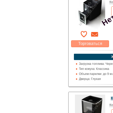
Нет
Ко
Торговаться
Какая цена Вас
устроит?
Указать цену
Загрузка топлива: Чере
Тип кожуха: Классика
Объем парилки: до 9 м.к
Дверца: Глухая
Выход дымохода: Ввер
Топка (материал): Кон
Использование: Для д
Нет
К
Производитель: Greivar
Ко