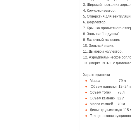
3. Широкий портал из зерк
4. Кожух-конвектор.
5. Отверстия для вентиляци
6. Дефлектор.
7. Крышка прочистного отве
8. Зольные “подушки”.
9. Балочный колосник.
10. Зольный ящик.
11. Дымовой коллектор.
12. Аэродинамическое сопл
13. Дверка INTRO с диагона
Характеристики:
Масса 79 кг
Объем парилки 12- 24 
Объем топки 78 л
Объем каменки 32 л
Масса камней 70 кг
Диаметр дымохода 115 
Толщина конструкционно