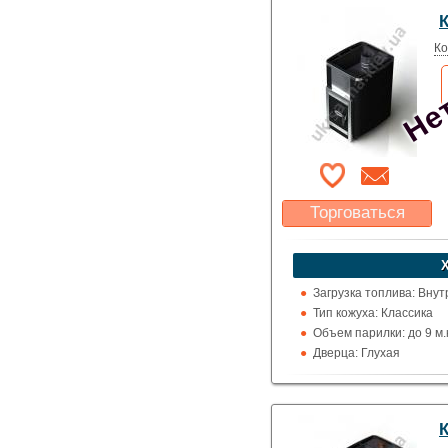
Использование: Для д
Нет
К
Производитель: Greivar
Ко
Торговаться
Какая цена Вас
устроит?
Указать цену
Загрузка топлива: Вну
Тип кожуха: Классика
Объем парилки: до 9 м.к
Дверца: Глухая
Выход дымохода: Ввер
Топка (материал): Кон
Использование: Для д
К
Производитель: Greivar