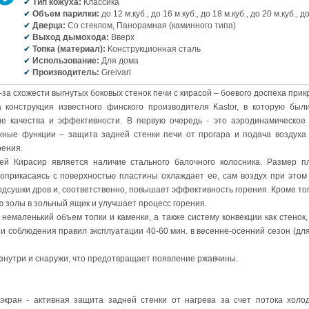
Тип кожуха:
Классика
Объем парилки:
до 12 м.куб., до 16 м.куб., до 18 м.куб., до 20 м.куб., д
Дверца:
Со стеклом, Панорамная (каминного типа)
Выход дымохода:
Вверх
Топка (материал):
Конструкционная сталь
Использование:
Для дома
Производитель:
Greivari
-за схожести выгнутых боковых стенок печи с кирасой – боевого доспеха прик
онструкция известного финского производителя Kastor, в которую был
 качества и эффективности. В первую очередь - это аэродинамическое 
ные функции – защита задней стенки печи от прогара и подача воздуха в
рения.
Кирасир является наличие стального балочного колосника. Размер пла
оприкасаясь с поверхностью пластины охлаждает ее, сам воздух при этом 
одсушки дров и, соответственно, повышает эффективность горения. Кроме тог
 золы в зольный ящик и улучшает процесс горения.
емаленький объем топки и каменки, а также систему конвекции как стенок,
и соблюдения правил эксплуатации 40-60 мин. в весенне-осенний сезон (для
изнутри и снаружи, что предотвращает появление ржавчины.
экран - активная защита задней стенки от нагрева за счет потока холод