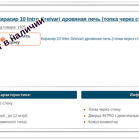
х
Рекомендуемый объём сауны 
струкционная сталь
ома
 в наличии
ирасир 10 Intro Greivari дровяная печь (топка через с
i
д товара: 1925
Уточнить
Кирасир 10 Intro Greivari дровяная печь (топка через с
цену
Характеристики:
Инф
з стену
Топка через стену.
уб., до 12 м.куб.
Дверца INTRO с диагональю 
аминного типа)
Кожух-конвектор.
х
Рекомендуемый объём сауны 
струкционная сталь