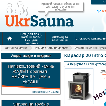
С
(0
Печі для лазні,
Камінні топки,
Димохід та
home
Електроустаткуванн
Печі для
вентиляція
опалення
UkrSauna.kiev.ua
Печи для бани на дровах
Greivari (нема і не буде)
Кирасир 20 Intro 
Акции, скидки и подарки!
◄ Вернуться к списку това
Напівкоштовний камінь
Нет
ЖАДЕЇТ оригінал -
Код
НАЙКРАЩА ЦІНА в
УКРАЇНІ!
Подробности акции
Знижка на труби з