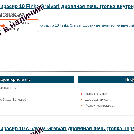
ома
 в наличии
ирасир 10 Finka Greivari дровяная печь (топка внутри
i
д товара: 1926
Уточнить
Кирасир 10 Finka Greivari дровяная печь (топка внутри)
цену
Характеристики:
Инф
три парной
Топка внутри.
уб., до 12 м.куб.
Дверца глухая.
Кожух-конвектор.
х
Рекомендуемый объём сауны 
струкционная сталь
ома
ирасир 10 с баком Greivari дровяная печь (топка чере
i