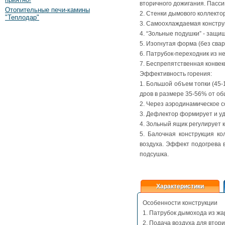
вторичного дожигания. Пасси
Отопительные печи-камины
2. Стенки дымового коллекто
"Теплодар"
3. Самоохлаждаемая конструк
4. “Зольные подушки” - защи
5. Изогнутая форма (без сва
6. Патрубок-переходник из н
7. Беспрепятственная конвек
Эффективность горения:
1. Большой объем топки (45-
дров в размере 35-56% от об
2. Через аэродинамическое с
3. Дефлектор формирует и уд
4. Зольный ящик регулирует 
5. Балочная конструкция ко
воздуха. Эффект подогрева 
подсушка.
Характеристики
Особенности конструкции
1. Патрубок дымохода из ж
2. Подача воздуха для втор