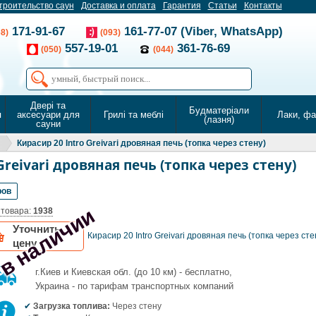
троительство саун
Доставка и оплата
Гарантия
Статьи
Контакты
171-91-67
161-77-07 (Viber, WhatsApp)
68)
(093)
557-19-01
361-76-69
(050)
(044)
Двері та
Будматеріали
я
аксесуари для
Грилі та меблі
Лаки, ф
(лазня)
сауни
Кирасир 20 Intro Greivari дровяная печь (топка через стену)
Greivari дровяная печь (топка через стену)
ров
 в наличии
 товара:
1938
Уточнить
Кирасир 20 Intro Greivari дровяная печь (топка через сте
цену
г.Киев и Киевская обл. (до 10 км) - бесплатно,
Украина - по тарифам транспортных компаний
Загрузка топлива:
Через стену