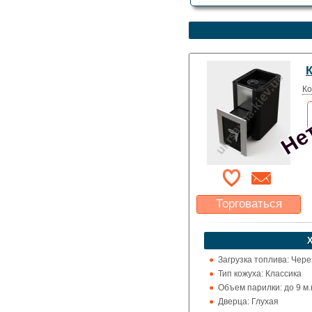
Нет
К
Ко
Торговаться
Какая цена Вас
устроит?
Указать цену
Загрузка топлива: Чере
Тип кожуха: Классика
Объем парилки: до 9 м.к
Дверца: Глухая