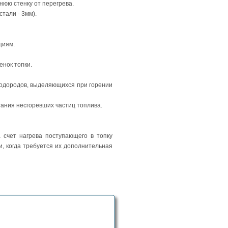
нюю стенку от перегрева.
тали - 3мм).
циям.
енок топки.
еводородов, выделяющихся при горении
гания несгоревших частиц топлива.
 счет нагрева поступающего в топку
, когда требуется их дополнительная