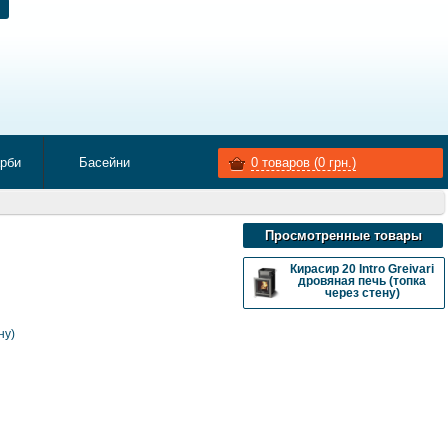
арби
Басейни
0
товаров (
0
грн.)
Просмотренные товары
Кирасир 20 Intro Greivari
дровяная печь (топка
через стену)
ну)