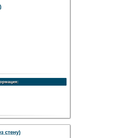
)
ормация:
от 6-12 м.куб.
з стену)