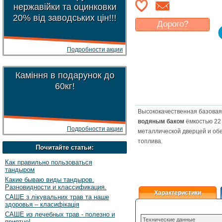
нержавійки та оцинковки
20% від заводських цін!!!
Дорого?
Какая цена
могла бы
Вас
устроить
?
Подробности акции
Указать цену
Каміння в подарунок до
60кг!
Высококачественная базова
водяным баком
ёмкостью 22
Подробности акции
металлической дверцей и о
топлива.
Почитайте статьи:
Как правильно пользоваться
тандыром
Какие бываю виды тандыров.
Разновидности и классификация.
Характеристики
САШЕ з лікувальних трав та наше
здоровья – класифікація
САШЕ из лечебных трав - полезно и
Технические данные
приятно!