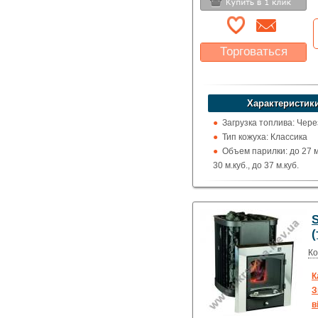
Торговаться
Какая цена Вас
устроит?
Указать цену
Характеристики
Загрузка топлива: Чере
Тип кожуха: Классика
Объем парилки: до 27 м.
30 м.куб., до 37 м.куб.
Дверца: Со стеклом
Выход дымохода: Ввер
Топка (материал): Жар
сталь
(
Использование: Для д
Производитель: Kastor
Ко
(Финляндия)
К
З
в