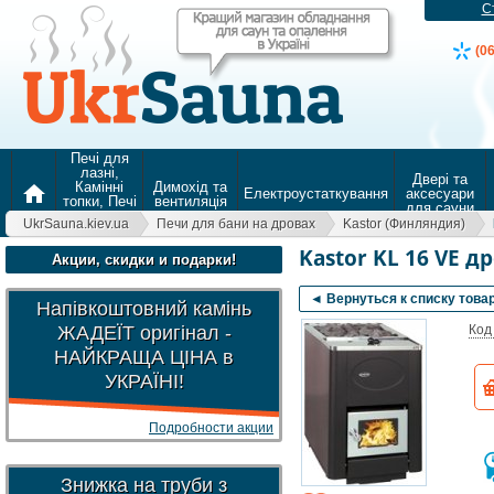
С
(0
Печі для
лазні,
Двері та
Камінні
Димохід та
home
Електроустаткування
аксесуари
топки, Печі
вентиляція
для сауни
для
UkrSauna.kiev.ua
Печи для бани на дровах
Kastor (Финляндия)
опалення
Kastor KL 16 VE д
Акции, скидки и подарки!
◄ Вернуться к списку това
Напівкоштовний камінь
ЖАДЕЇТ оригінал -
Код
НАЙКРАЩА ЦІНА в
УКРАЇНІ!
Подробности акции
Знижка на труби з