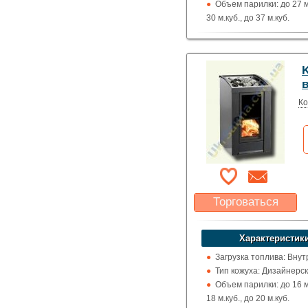
Объем парилки: до 27 м.
30 м.куб., до 37 м.куб.
Дверца: Со стеклом
Выход дымохода: Вверх
назад
K
Топка (материал): Жар
в
сталь
Использование: Для д
Ко
Производитель: Kastor
(Финляндия)
Торговаться
Какая цена Вас
устроит?
Характеристики
Указать цену
Загрузка топлива: Вну
Тип кожуха: Дизайнерс
Объем парилки: до 16 м.
18 м.куб., до 20 м.куб.