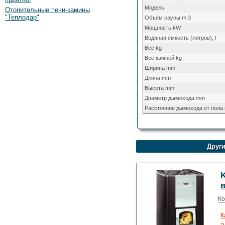
Модель
Отопительные печи-камины
"Теплодар"
Объём сауны m 3
Мощность kW
Водяная ёмкость (литров), l
Вес kg
Вес камней kg
Ширина mm
Длина mm
Высота mm
Диаметр дымохода mm
Расстояние дымохода от пола
Други
K
в
Ко
К