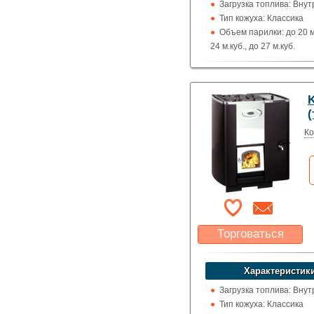
Загрузка топлива: Вну
Тип кожуха: Классика
Объем парилки: до 20 м.
24 м.куб., до 27 м.куб.
Дверца: Со стеклом
Нагрев воды: Бак для 
Выход дымохода: Вверх
K
назад
(
Топка (материал): Жар
сталь
Ко
Использование: Для д
Производитель: Kastor
(Финляндия)
Торговаться
Какая цена Вас
устроит?
Характеристики
Указать цену
Загрузка топлива: Вну
Тип кожуха: Классика