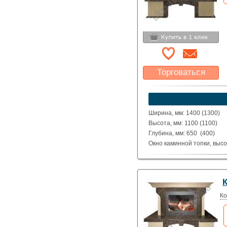
Торговаться
Какая цена Вас
устроит?
Указать цену
Ширина, мм: 1400 (1300)
Высота, мм: 1100 (1100)
Глубина, мм: 650 (400)
Окно каминной топки, высо
Окно каминной топки, шири
Глубина каминной топки м
Материал: полированные де
Atlantide.
Исполнение: Прямой, угло
Ко