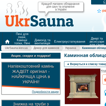
С
(0
Печі для
лазні,
Двері та
Камінні
Димохід та
home
Електроустаткування
аксесуари
топки, Печі
вентиляція
для сауни
для
UkrSauna.kiev.ua
Декор для каминов
Украина
Каминная облиц
опалення
Каминная облиц
Акции, скидки и подарки!
◄ Вернуться к списку това
Напівкоштовний камінь
ЖАДЕЇТ оригінал -
Код
НАЙКРАЩА ЦІНА в
УКРАЇНІ!
Подробности акции
Знижка на труби з