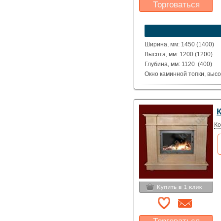
Торговаться
Какая цена Вас
устроит?
Указать цену
Ширина, мм: 1450 (1400)
Высота, мм: 1200 (1200)
Глубина, мм: 1120 (400)
Окно каминной топки, высо
Окно каминной топки, шири
Глубина каминной топки м
Материал: полированные д
Beige, Tea Rose или сплош
Исполнение: Прямой, угло
Ко