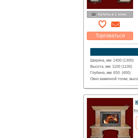
Торговаться
Какая цена Вас
устроит?
Указать цену
Ширина, мм: 1400 (1300)
Высота, мм: 1100 (1100)
Глубина, мм: 650 (400)
Окно каминной топки, высо
Окно каминной топки, шири
Глубина каминной топки м
Материал: полированные д
Giallo Atlantide.
Исполнение: Прямой, угло
Ко