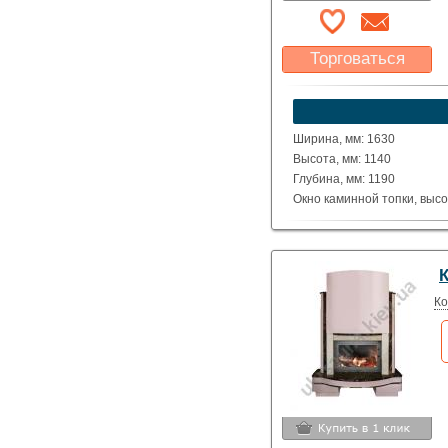
Торговаться
Какая цена Вас
устроит?
Указать цену
Ширина, мм: 1630
Высота, мм: 1140
Глубина, мм: 1190
Окно каминной топки, высо
Окно каминной топки, шири
Глубина каминной топки м
Материал: полированные д
Исполнение: угловой
Ко