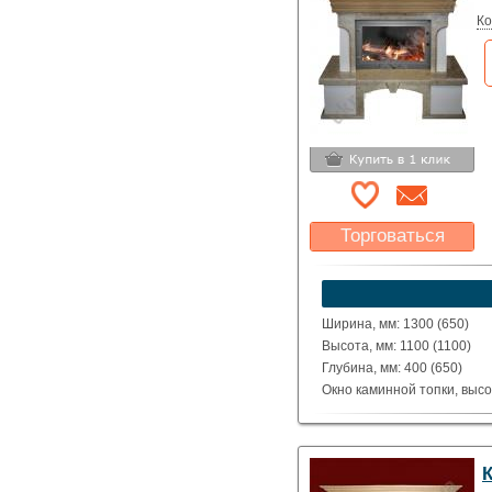
Ко
Торговаться
Какая цена Вас
устроит?
Указать цену
Ширина, мм: 1300 (650)
Высота, мм: 1100 (1100)
Глубина, мм: 400 (650)
Окно каминной топки, высо
Окно каминной топки, шири
Глубина каминной топки м
Материал: Полированные 
Исполнение: Прямой, угло