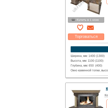
Торговаться
Какая цена Вас
устроит?
Указать цену
Ширина, мм: 1400 (1300)
Высота, мм: 1100 (1100)
Глубина, мм: 650 (400)
Окно каминной топки, высо
Окно каминной топки, шири
Глубина каминной топки м
Материал: полированные д
Beige.
Исполнение: Прямой, угло
Ко