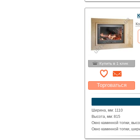
Ко
Торговаться
Какая цена Вас
устроит?
Указать цену
Ширина, мм: 1110
Высота, мм: 815
Окно каминной топки, высо
Окно каминной топки, шири
Глубина каминной топки м