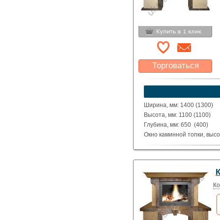
Торговаться
Какая цена Вас
устроит?
Указать цену
Ширина, мм: 1400 (1300)
Высота, мм: 1100 (1100)
Глубина, мм: 650 (400)
Окно каминной топки, высо
Окно каминной топки, шири
Глубина каминной топки м
Материал: полированные де
Atlantide.
Исполнение: Прямой, угло
Ко