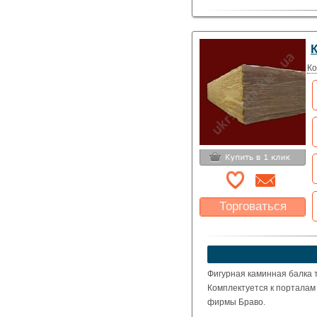
Ко
Торговаться
Какая цена Вас
устроит?
Указать цену
Фигурная каминная балка т
Комплектуется к порталам 
фирмы Браво.