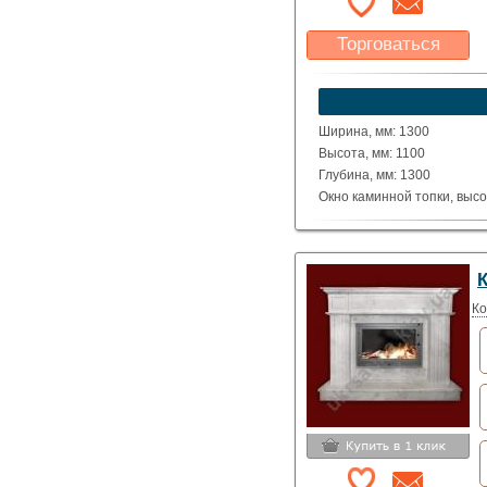
Торговаться
Какая цена Вас
устроит?
Указать цену
Ширина, мм: 1300
Высота, мм: 1100
Глубина, мм: 1300
Окно каминной топки, высо
Окно каминной топки, шири
Глубина каминной топки м
Материал: полированные д
Исполнение: угловой
Ко