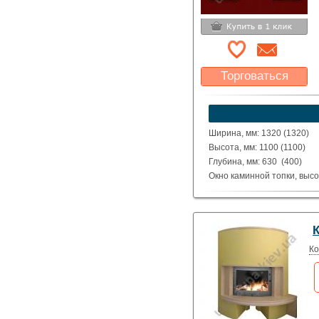
Торговаться
Какая цена Вас
устроит?
Указать цену
Ширина, мм: 1320 (1320)
Высота, мм: 1100 (1100)
Глубина, мм: 630 (400)
Окно каминной топки, высо
Окно каминной топки, шири
Глубина каминной топки м
Материал: Полированные д
Beige.
Исполнение: Прямой, угло
Ко