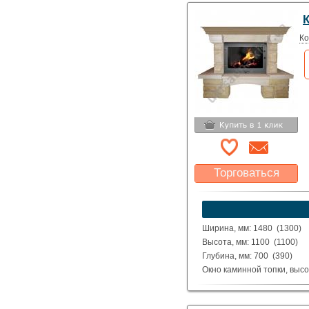
Ко
Торговаться
Какая цена Вас
устроит?
Указать цену
Ширина, мм: 1480 (1300)
Высота, мм: 1100 (1100)
Глубина, мм: 700 (390)
Окно каминной топки, высо
Окно каминной топки, шири
Глубина каминной топки м