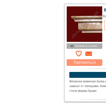
Материал: полированные де
Исполнение: Обрамление
Ко
Торговаться
Какая цена Вас
устроит?
Указать цену
Фигурная каминная балка и
зависит от облицовки. Ком
стиля фирмы Браво.