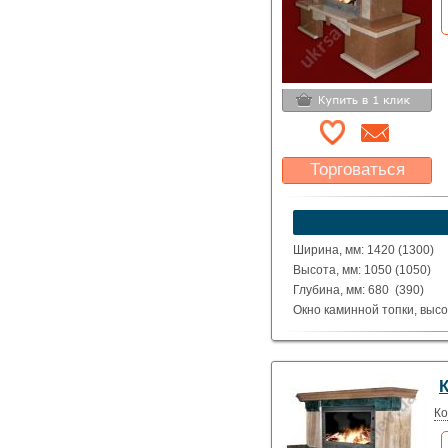
Торговаться
Какая цена Вас
устроит?
Указать цену
Ширина, мм: 1420 (1300)
Высота, мм: 1050 (1050)
Глубина, мм: 680 (390)
Окно каминной топки, высо
Окно каминной топки, шири
Глубина каминной топки м
Материал: полированные д
Beige Light.
Исполнение: Прямой, угло
Ко