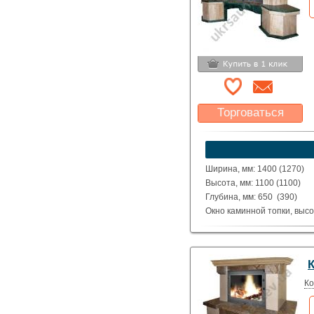
Торговаться
Какая цена Вас
устроит?
Указать цену
Ширина, мм: 1400 (1270)
Высота, мм: 1100 (1100)
Глубина, мм: 650 (390)
Окно каминной топки, высо
Окно каминной топки, шири
Глубина каминной топки м
Материал: полированные д
Daiono Realе.
Исполнение: Прямой, угло
Ко