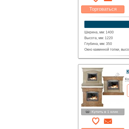
Торговаться
Какая цена Вас
устроит?
Указать цену
Ширина, мм: 1400
Высота, мм: 1220
Глубина, мм: 350
Окно каминной топки, высо
Окно каминной топки, шири
Глубина каминной топки м
Материал: Полированные д
Volakas или Crema Mare.
Исполнение: Прямой
Ко