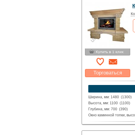
Материал: Шлифованные и
Исполнение: Прямой, угло
Ко
Торговаться
Какая цена Вас
устроит?
Указать цену
Ширина, мм: 1480 (1300)
Высота, мм: 1100 (1100)
Глубина, мм: 700 (390)
Окно каминной топки, высо
Окно каминной топки, шири
Глубина каминной топки м
Материал: Шлифованные и