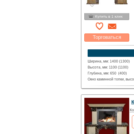
Торговаться
Какая цена Вас
устроит?
Указать цену
Ширина, мм: 1400 (1300)
Высота, мм: 1100 (1100)
Глубина, мм: 650 (400)
Окно каминной топки, высо
Окно каминной топки, шири
Глубина каминной топки м
Материал: полированные д
Traverine Yellow.
Исполнение: Прямой, угло
Ко