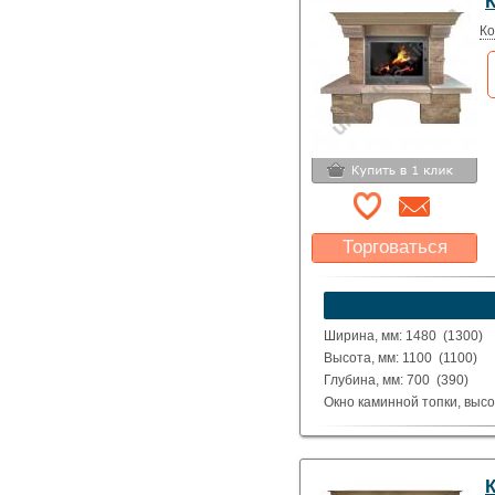
Исполнение: Прямой, угло
Ко
Торговаться
Какая цена Вас
устроит?
Указать цену
Ширина, мм: 1480 (1300)
Высота, мм: 1100 (1100)
Глубина, мм: 700 (390)
Окно каминной топки, высо
Окно каминной топки, шири
Глубина каминной топки м
Материал: Шлифованные и
Исполнение: Прямой, угло