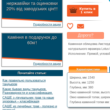
нержавійки та оцинковки
20% від заводських цін!!!
Подробности акции
Дорого?
Каміння в подарунок до
Какая цена
могла бы
60кг!
Каминная облицовка Амстерд
Вас
устроить
?
натурального мрамора Lotus 
Указать цену
Исполнение: Прямой, угловой
Подробности акции
Характеристики
Почитайте статьи:
Ширина, мм: 1540
Как правильно пользоваться
Высота, мм: 1250
тандыром
Глубина, мм: 380
Какие бываю виды тандыров.
Окно каминной топки, высота
Разновидности и классификация.
Окно каминной топки, ширин
САШЕ з лікувальних трав та наше
здоровья – класифікація
Глубина каминной топки мм:
САШЕ из лечебных трав - полезно и
приятно!