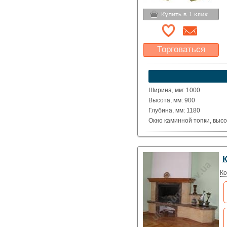
Торговаться
Какая цена Вас
устроит?
Указать цену
Ширина, мм: 1000
Высота, мм: 900
Глубина, мм: 1180
Окно каминной топки, высо
Окно каминной топки, шири
Глубина каминной топки м
Материал: полированные де
Volakas.
Исполнение: угловой
Ко