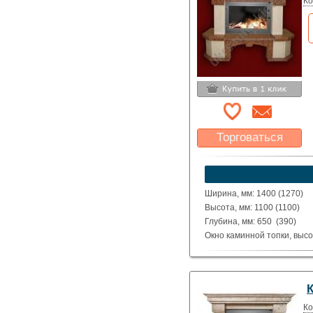
Ко
Торговаться
Какая цена Вас
устроит?
Указать цену
Ширина, мм: 1400 (1270)
Высота, мм: 1100 (1100)
Глубина, мм: 650 (390)
Окно каминной топки, высо
Окно каминной топки, шири
Глубина каминной топки м
Материал: Полированные д
Giallo Atlantide.
Исполнение: Прямой, угло
Ко