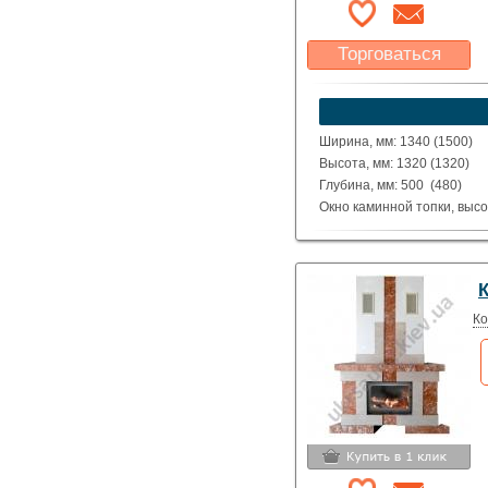
Торговаться
Какая цена Вас
устроит?
Указать цену
Ширина, мм: 1340 (1500)
Высота, мм: 1320 (1320)
Глубина, мм: 500 (480)
Окно каминной топки, высо
Окно каминной топки, шири
Глубина каминной топки м
Материал: полированные д
Dark, Lotus.
Исполнение: Прямой, угло
Ко