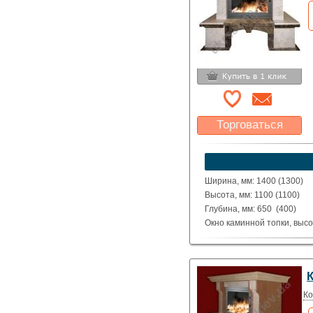
Торговаться
Какая цена Вас
устроит?
Указать цену
Ширина, мм: 1400 (1300)
Высота, мм: 1100 (1100)
Глубина, мм: 650 (400)
Окно каминной топки, высо
Окно каминной топки, шири
Глубина каминной топки м
Материал: полированные д
Beige.
Исполнение: Прямой, угло
Ко