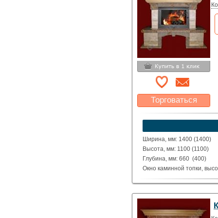
Ко
Торговаться
Какая цена Вас
устроит?
Указать цену
Ширина, мм: 1400 (1400)
Высота, мм: 1100 (1100)
Глубина, мм: 660 (400)
Окно каминной топки, высо
Окно каминной топки, шири
Глубина каминной топки м
Материал: Полированные д
облицовка болгарским кам
Исполнение: Прямой, угло