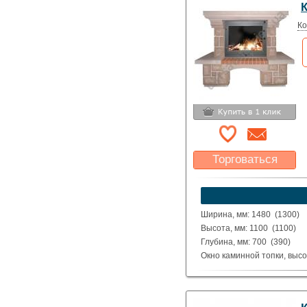
Исполнение: Прямой, угло
Ко
Торговаться
Какая цена Вас
устроит?
Указать цену
Ширина, мм: 1480 (1300)
Высота, мм: 1100 (1100)
Глубина, мм: 700 (390)
Окно каминной топки, высо
Окно каминной топки, шир
Глубина каминной топки м
Материал: Шлифованные и