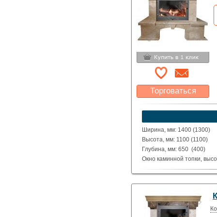
Торговаться
Какая цена Вас
устроит?
Указать цену
Ширина, мм: 1400 (1300)
Высота, мм: 1100 (1100)
Глубина, мм: 650 (400)
Окно каминной топки, высо
Окно каминной топки, шири
Глубина каминной топки м
Материал: Полированные д
Исполнение: Прямой, угло
Ко