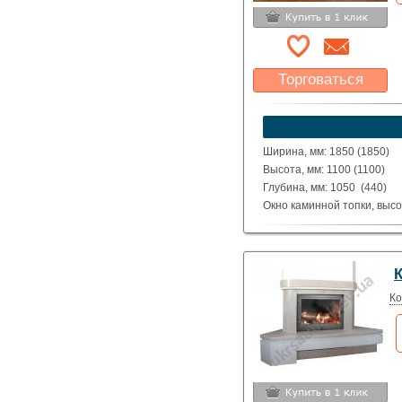
Торговаться
Какая цена Вас
устроит?
Указать цену
Ширина, мм: 1850 (1850)
Высота, мм: 1100 (1100)
Глубина, мм: 1050 (440)
Окно каминной топки, высо
Окно каминной топки, шири
Глубина каминной топки м
Материал: полированные д
Brown.
Исполнение: Прямой, угло
Ко