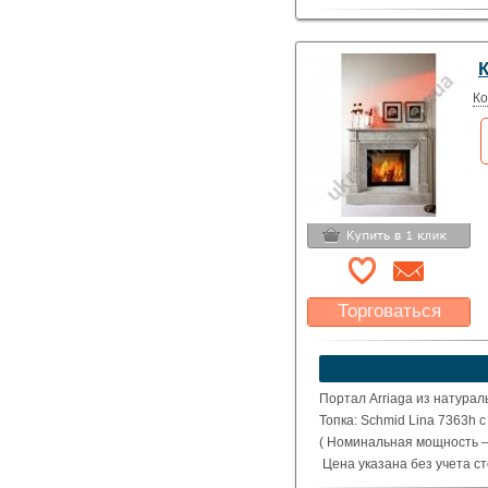
Ко
Торговаться
Какая цена Вас
устроит?
Указать цену
Портал Arriaga из натурал
Топка: Schmid Lina 7363h 
( Номинальная мощность – 
Цена указана без учета с