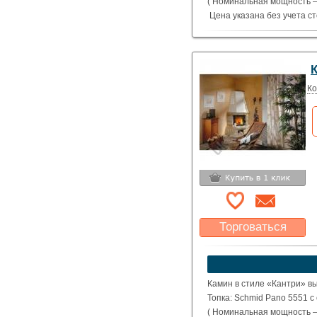
( Номинальная мощность – 
Цена указана без учета с
Ко
Торговаться
Какая цена Вас
устроит?
Указать цену
Камин в стиле «Кантри» в
Топка: Schmid Pano 5551 с
( Номинальная мощность – 