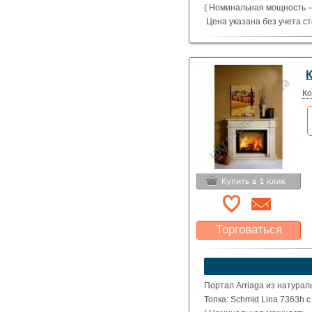
( Номинальная мощность – 
Цена указана без учета с
Ко
Торговаться
Какая цена Вас
устроит?
Указать цену
Портал Arriaga из натурал
Топка: Schmid Lina 7363h 