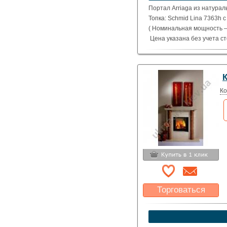
Указать цену
Портал Arriaga из натурал
Топка: Schmid Lina 7363h 
( Номинальная мощность – 
Цена указана без учета с
Ко
Торговаться
Какая цена Вас
устроит?
Указать цену