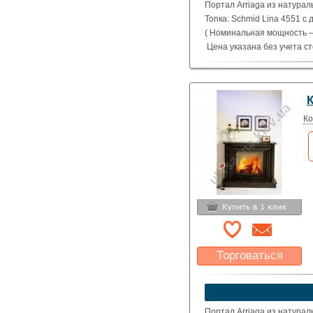
Портал Arriaga из натурал
Топка: Schmid Lina 4551 с
( Номинальная мощность – 
Цена указана без учета с
Ко
Торговаться
Какая цена Вас
устроит?
Указать цену
Портал Arriaga из натурал