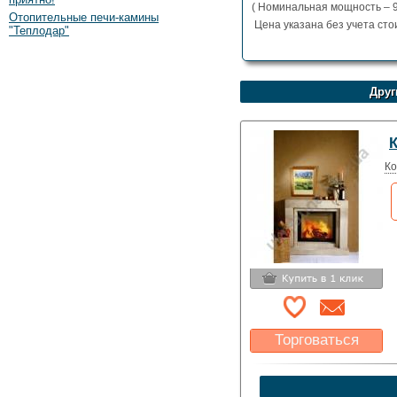
( Номинальная мощность – 9
Отопительные печи-камины
Цена указана без учета сто
"Теплодар"
Друг
Ко
Торговаться
Какая цена Вас
устроит?