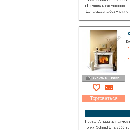
Топка: Schmid Lina 7363h 
( Номинальная мощность – 
Цена указана без учета с
Ко
Торговаться
Какая цена Вас
устроит?
Указать цену
Портал Arriaga из натурал
Топка: Schmid Lina 7363h 