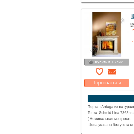
Ко
Торговаться
Какая цена Вас
устроит?
Указать цену
Портал Arriaga из натурал
Топка: Schmid Lina 7363h 
( Номинальная мощность – 
Цена указана без учета с