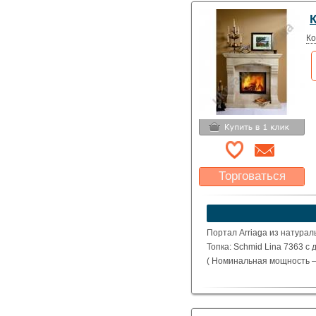
Ко
Торговаться
Какая цена Вас
устроит?
Указать цену
Портал Arriaga из натурал
Топка: Schmid Lina 7363 с
( Номинальная мощность – 