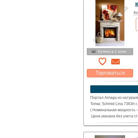
Ко
Торговаться
Какая цена Вас
устроит?
Указать цену
Портал Arriaga из натурал
Топка: Schmid Lina 7363h 
( Номинальная мощность – 
Цена указана без учета с