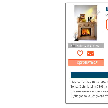
Ко
Торговаться
Какая цена Вас
устроит?
Указать цену
Портал Arriaga из натурал
Топка: Schmid Lina 7363h 
( Номинальная мощность – 
Цена указана без учета с