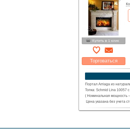
Ко
Торговаться
Какая цена Вас
устроит?
Указать цену
Портал Arriaga из натурал
Топка: Schmid Lina 10057 
( Номинальная мощность – 
Цена указана без учета с