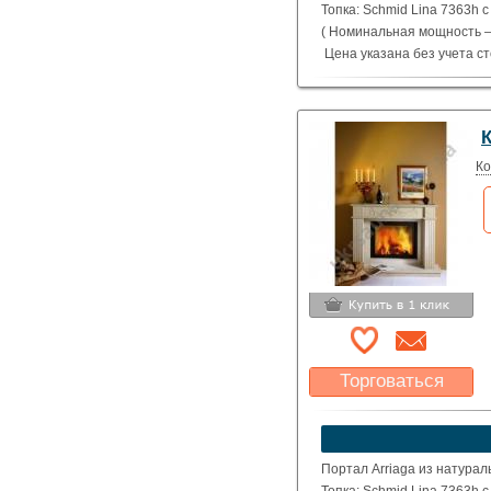
Топка: Schmid Lina 7363h 
( Номинальная мощность – 
Цена указана без учета с
Ко
Торговаться
Какая цена Вас
устроит?
Указать цену
Портал Arriaga из натурал