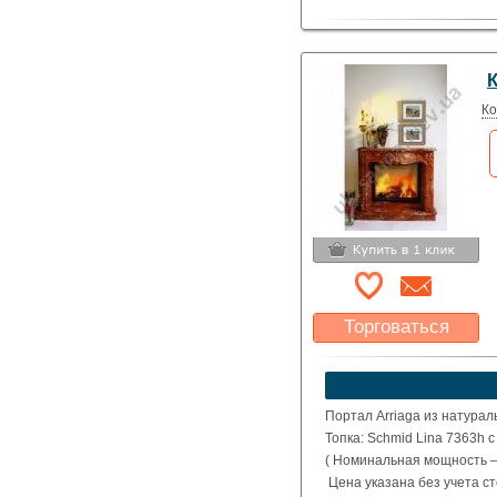
Ко
Торговаться
Какая цена Вас
устроит?
Указать цену
Портал Arriaga из натурал
Топка: Schmid Lina 7363h 
( Номинальная мощность – 
Цена указана без учета с