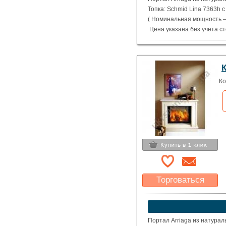
Топка: Schmid Lina 7363h 
( Номинальная мощность – 
Цена указана без учета с
Ко
Торговаться
Какая цена Вас
устроит?
Указать цену
Портал Arriaga из натурал