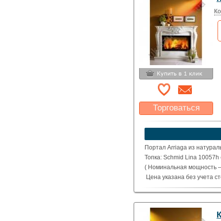
Ко
Торговаться
Какая цена Вас
устроит?
Указать цену
Портал Arriaga из натурал
Топка: Schmid Lina 10057h
( Номинальная мощность – 
Цена указана без учета с