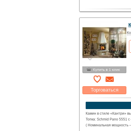
К
Ко
Торговаться
Какая цена Вас
устроит?
Указать цену
Камин в стиле «Кантри» в
Топка: Schmid Pano 5551 с
( Номинальная мощность – 