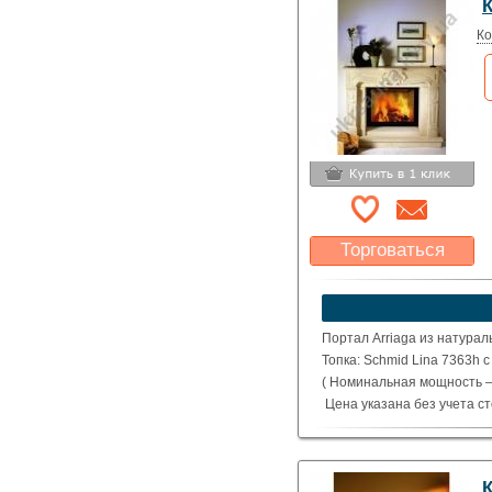
К
Ко
Торговаться
Какая цена Вас
устроит?
Указать цену
Портал Arriaga из натурал
Топка: Schmid Lina 7363h 
( Номинальная мощность – 
Цена указана без учета с