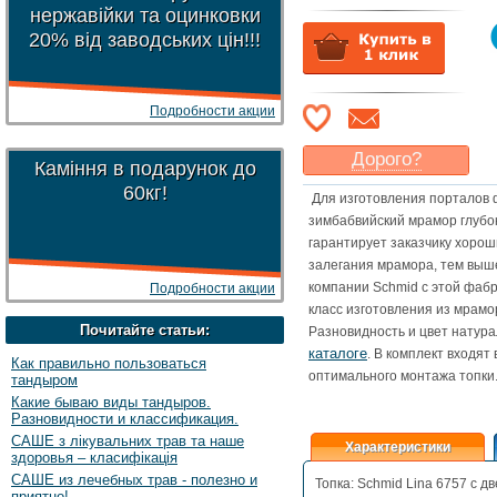
нержавійки та оцинковки
20% від заводських цін!!!
Подробности акции
Дорого?
Каміння в подарунок до
Какая цена
могла бы
60кг!
Для изготовления порталов ф
Вас
устроить
?
зимбабвийский мрамор глубо
Указать цену
гарантирует заказчику хорош
залегания мрамора, тем выше
компании Schmid с этой фабр
Подробности акции
класс изготовления из мрамо
Почитайте статьи:
Разновидность и цвет натур
каталоге
. В комплект входя
Как правильно пользоваться
оптимального монтажа топки
тандыром
Какие бываю виды тандыров.
Разновидности и классификация.
САШЕ з лікувальних трав та наше
Характеристики
здоровья – класифікація
САШЕ из лечебных трав - полезно и
Топка: Schmid Lina 6757 с 
приятно!