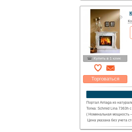
Ко
Торговаться
Какая цена Вас
устроит?
Указать цену
Портал Arriaga из натурал
Топка: Schmid Lina 7363h 
( Номинальная мощность – 
Цена указана без учета с