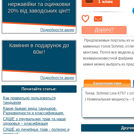
нержавійки та оцинковки
20% від заводських цін!!!
Дорого?
Подробности акции
Какая цена
могла бы
Предлагаемые порталы из на
Вас
устроить
?
Каміння в подарунок до
каминных топок Schmid, отли
60кг!
Указать цену
монтажа. Почти все модели д
всемирноизвестной фабрике A
камня можно выбрать из пр
Подробности акции
Характеристики
Почитайте статьи:
Топка: Schmid Lina 6757 с о
Как правильно пользоваться
( Номинальная мощность – 9
тандыром
Какие бываю виды тандыров.
Разновидности и классификация.
САШЕ з лікувальних трав та наше
здоровья – класифікація
Другие
САШЕ из лечебных трав - полезно и
приятно!