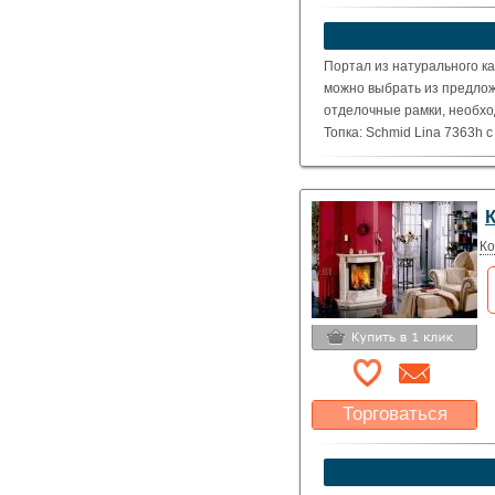
Какая цена Вас
устроит?
Указать цену
Портал из натурального ка
можно выбрать из предлож
отделочные рамки, необхо
Топка: Schmid Lina 7363h 
( Номинальная мощность – 
Ко
Торговаться
Какая цена Вас
устроит?
Указать цену