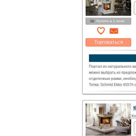
Торговаться
Какая цена Вас
устроит?
Указать цену
Портал из натурального ка
можно выбрать из предлож
отделочные рамки, необхо
Топка: Schmid Ekko 4557h
( Номинальная мощность – 
Ко