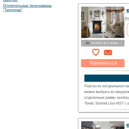
Отопительные печи-камины
"Теплодар"
Ко
Торговаться
Какая цена Вас
устроит?
Указать цену
Портал из натурального ка
можно выбрать из предлож
отделочные рамки, необхо
Топка: Schmid Lina 4557 с 
( Номинальная мощность – 