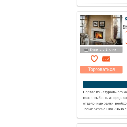
( Номинальная мощность – 
Ко
Торговаться
Какая цена Вас
устроит?
Указать цену
Портал из натурального ка
можно выбрать из предлож
отделочные рамки, необхо
Топка: Schmid Lina 7363h 
( Номинальная мощность – 