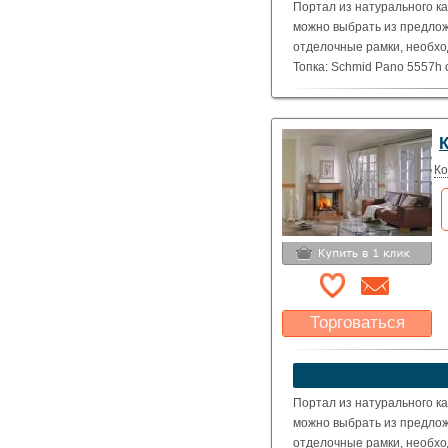
Портал из натурального ка
можно выбрать из предлож
отделочные рамки, необхо
Топка: Schmid Pano 5557h
( Номинальная мощность – 
Ко
Торговаться
Какая цена Вас
устроит?
Указать цену
Портал из натурального ка
можно выбрать из предлож
отделочные рамки, необхо