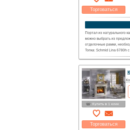
Торговаться
Какая цена Вас
устроит?
Указать цену
Портал из натурального ка
можно выбрать из предлож
отделочные рамки, необхо
Топка: Schmid Lina 6780h 
( Номинальная мощность – 
Ко
Торговаться