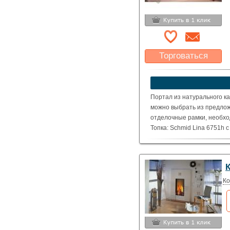
Торговаться
Какая цена Вас
устроит?
Указать цену
Портал из натурального ка
можно выбрать из предлож
отделочные рамки, необхо
Топка: Schmid Lina 6751h 
( Номинальная мощность – 
Ко