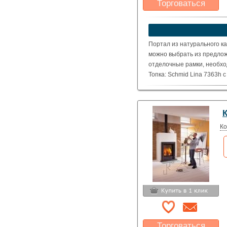
Торговаться
Какая цена Вас
устроит?
Указать цену
Портал из натурального ка
можно выбрать из предлож
отделочные рамки, необхо
Топка: Schmid Lina 7363h 
( Номинальная мощность – 
Ко
Торговаться