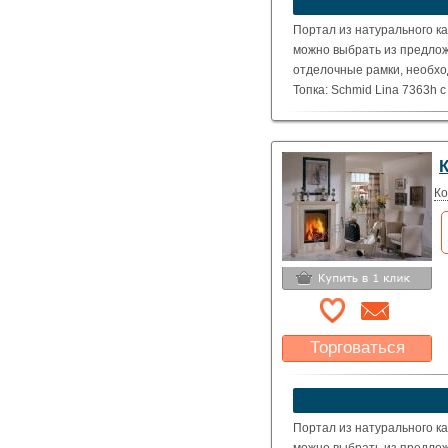
Указать цену
Портал из натурального ка
можно выбрать из предлож
отделочные рамки, необхо
Топка: Schmid Lina 7363h 
( Номинальная мощность – 
Ко
Торговаться
Какая цена Вас
устроит?
Указать цену
Портал из натурального ка