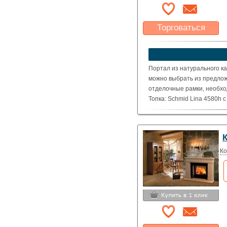
Торговаться
Какая цена Вас
устроит?
Указать цену
Портал из натурального ка
можно выбрать из предлож
отделочные рамки, необхо
Топка: Schmid Lina 4580h 
( Номинальная мощность – 
Ко