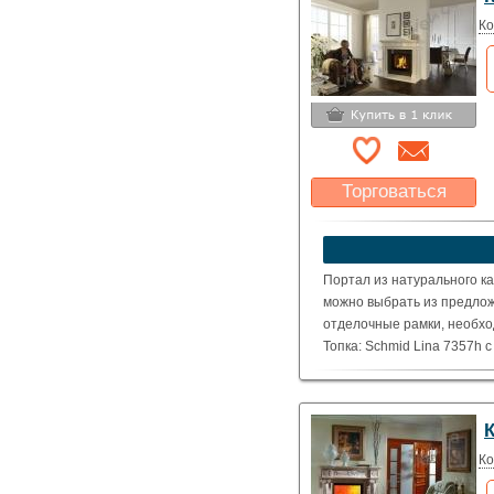
Ко
Торговаться
Какая цена Вас
устроит?
Указать цену
Портал из натурального ка
можно выбрать из предлож
отделочные рамки, необхо
Топка: Schmid Lina 7357h 
( Номинальная мощность – 
Ко