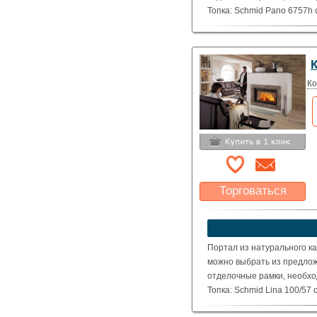
Топка: Schmid Pano 6757h
( Номинальная мощность – 
Ко
Торговаться
Какая цена Вас
устроит?
Указать цену
Портал из натурального ка
можно выбрать из предлож
отделочные рамки, необхо
Топка: Schmid Lina 100/57
( Номинальная мощность – 