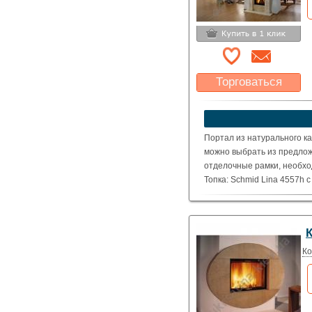
Торговаться
Какая цена Вас
устроит?
Указать цену
Портал из натурального ка
можно выбрать из предлож
отделочные рамки, необхо
Топка: Schmid Lina 4557h 
( Номинальная мощность – 
Ко