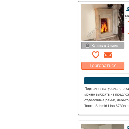
Ко
Торговаться
Какая цена Вас
устроит?
Указать цену
Портал из натурального ка
можно выбрать из предлож
отделочные рамки, необхо
Топка: Schmid Lina 6780h 
( Номинальная мощность – 