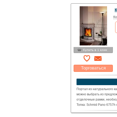
)
Ко
Торговаться
Какая цена Вас
устроит?
Указать цену
Портал из натурального ка
можно выбрать из предлож
отделочные рамки, необхо
Топка: Schmid Pano 6757h
( Номинальная мощность – 