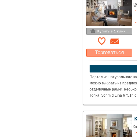
Ко
Торговаться
Какая цена Вас
устроит?
Указать цену
Портал из натурального ка
можно выбрать из предлож
отделочные рамки, необхо
Топка: Schmid Lina 6751h 
( Номинальная мощность – 
Ко