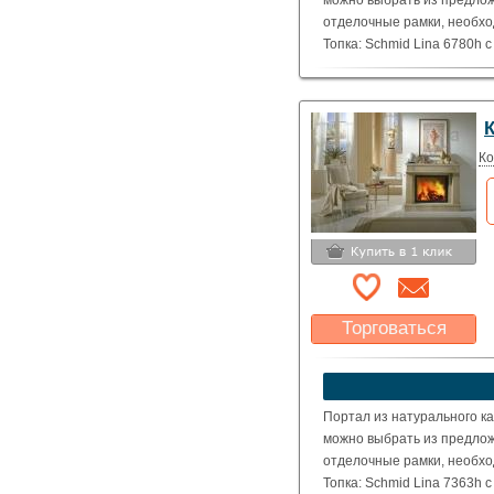
можно выбрать из предлож
отделочные рамки, необхо
Топка: Schmid Lina 6780h 
( Номинальная мощность – 
Ко
Торговаться
Какая цена Вас
устроит?
Указать цену
Портал из натурального ка
можно выбрать из предлож
отделочные рамки, необхо
Топка: Schmid Lina 7363h 