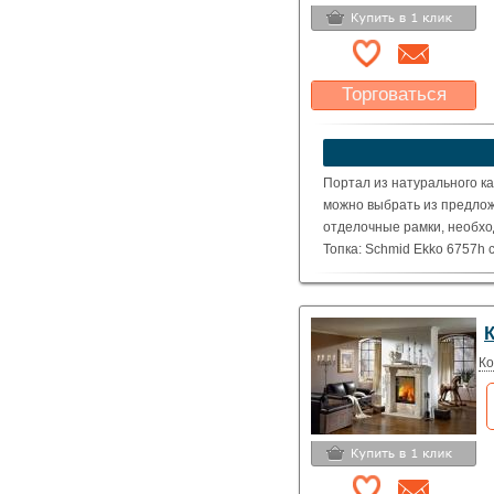
Торговаться
Какая цена Вас
устроит?
Указать цену
Портал из натурального ка
можно выбрать из предлож
отделочные рамки, необхо
Топка: Schmid Ekko 6757h
( Номинальная мощность – 
Ко