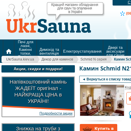
С
(0
Печі для
лазні,
Двері та
Камінні
Димохід та
home
Електроустаткування
аксесуари
топки,
вентиляція
для сауни
Печі для
UkrSauna.kiev.ua
Декор для каминов
Schmid N серия
Камин Sc
опалення
Камин Schmid N2
Акции, скидки и подарки!
◄ Вернуться к списку това
Напівкоштовний камінь
ЖАДЕЇТ оригінал -
Код
НАЙКРАЩА ЦІНА в
УКРАЇНІ!
Подробности акции
Знижка на труби з