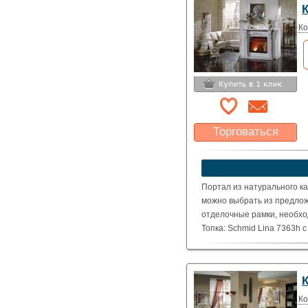
Ко
Торговаться
Какая цена Вас
устроит?
Указать цену
Портал из натурального ка
можно выбрать из предлож
отделочные рамки, необхо
Топка: Schmid Lina 7363h 
( Номинальная мощность – 
Ко