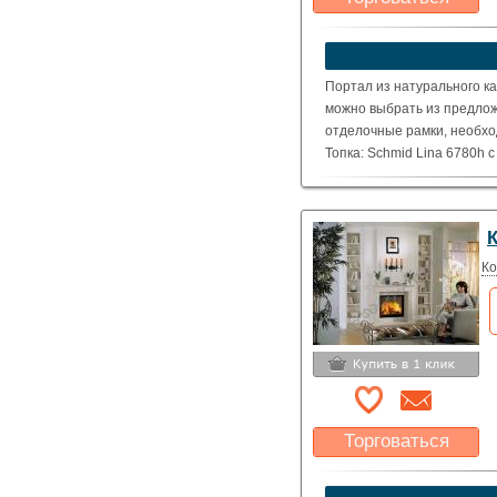
Какая цена Вас
устроит?
Указать цену
Портал из натурального ка
можно выбрать из предлож
отделочные рамки, необхо
Топка: Schmid Lina 6780h 
( Номинальная мощность – 
Ко
Торговаться
Какая цена Вас
устроит?