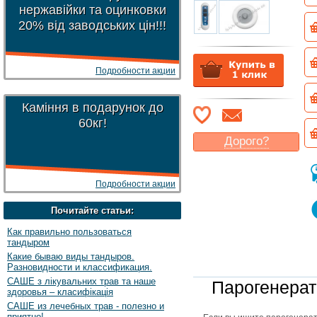
нержавійки та оцинковки
20% від заводських цін!!!
Подробности акции
Каміння в подарунок до
60кг!
Дорого?
Какая цена
могла бы
Вас
устроить
?
Подробности акции
Указать цену
Почитайте статьи:
Как правильно пользоваться
тандыром
Какие бываю виды тандыров.
Разновидности и классификация.
САШЕ з лікувальних трав та наше
Парогенерат
здоровья – класифікація
САШЕ из лечебных трав - полезно и
приятно!