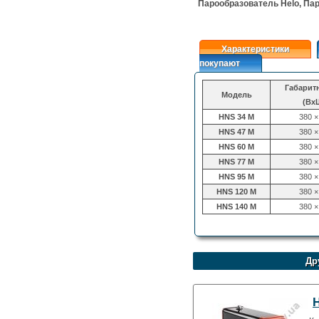
Парообразователь Helo, Па
Характеристики
покупают
Габарит
Модель
(Вx
HNS 34 M
380 ×
HNS 47 M
380 ×
HNS 60 M
380 ×
HNS 77 M
380 ×
HNS 95 M
380 ×
HNS 120 M
380 ×
HNS 140 M
380 ×
Др