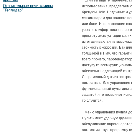
Если вы ищите парогенерат
Отопительные печи-камины
использования, предлагаем 
"Теплодар"
брендом Helo. Надежные и у
мягким паром для полного по
или бани. Использование со
уровню комфортности пароге
простоту эксплуатации своих
изготавливаются из высоко
стойкость к коррозии. Бак дл
толщиной в 1 мм, что гарант
всего прочего, парогенерат
доступу ко всем функционал
обеспечит надлежащий контр
Современный датчик контрол
показатель. Для управления
функциональный пульт диста
защитой, что позволяет испол
то случится.
Меню управления пульта дост
Пульт имеет удобную функцию
обслуживание парогенератора
автоматическую программу о