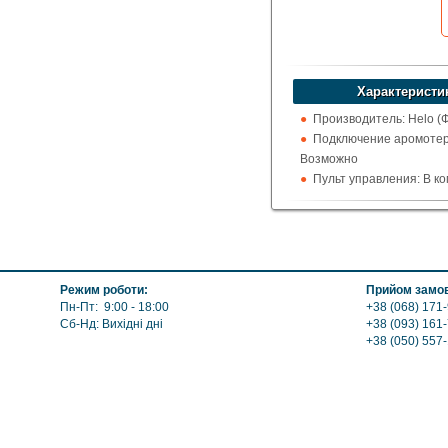
Характеристи
Производитель: Helo (
Подключение аромотер
Возможно
Пульт управления: В к
Форсунки: Не входит
Автослив: Не входит
Использование: Для х
Режим роботи:
Прийом замов
Пн-Пт: 9:00 - 18:00
+38 (068) 171-
Сб-Нд: Вихідні дні
+38 (093) 161
+38 (050) 557