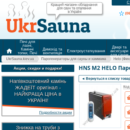
С
(0
Печі для
лазні,
Двері та
Камінні
Димохід та
home
Електроустаткування
аксесуари
топки, Печі
вентиляція
для сауни
для
UkrSauna.kiev.ua
Парогенераторы для сауны и хаммама
Helo (Фи
опалення
HNS M2 HELO Пар
Акции, скидки и подарки!
◄ Вернуться к списку това
Напівкоштовний камінь
ЖАДЕЇТ оригінал -
Код
НАЙКРАЩА ЦІНА в
УКРАЇНІ!
Подробности акции
Знижка на труби з