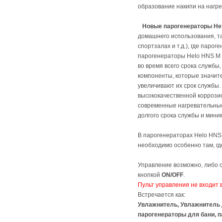
образование накипи на нагр
Новые парогенераторы He
домашнего использования, та
спортзалах и т.д.), где пар
парогенераторы Helo HNS M 
во время всего срока службы
компоненты, которые значите
увеличивают их срок службы.
высококачественной коррозио
современные нагревательные
долгого срока службы и мини
В парогенераторах Helo HNS 
необходимо особенно там, гд
Управление возможно, либо 
кнопкой
ON/OFF
.
Пульт управления не входит в
Встречается как:
Увлажнитель, Увлажнитель д
парогенераторы для бани, па