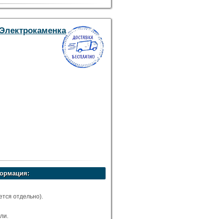
/ Электрокаменка
ормация:
тся отдельно).
ли.