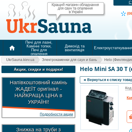
С
(0
Печі для лазні,
Камінні топки,
Димохід та
home
Електроустаткуванн
Печі для
вентиляція
опалення
UkrSauna.kiev.ua
Электрокаменки для саун и бань
Helo (Финлянди
Helo Mini SA 30 T
Акции, скидки и подарки!
◄ Вернуться к списку това
Напівкоштовний камінь
ЖАДЕЇТ оригінал -
Код
НАЙКРАЩА ЦІНА в
Ка
УКРАЇНІ!
Подробности акции
Знижка на труби з