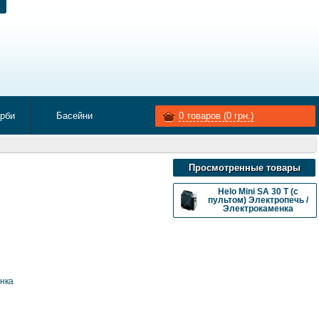
арби
Басейни
0
товаров (
0
грн.)
Просмотренные товары
Helo Mini SA 30 T (с
пультом) Электропечь /
Электрокаменка
енка