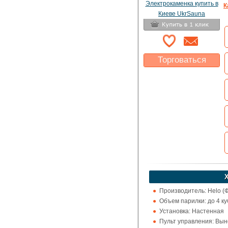
К
Торговаться
Какая цена Вас
устроит?
Указать цену
Производитель: Helo (
Объем парилки: до 4 куб.
Установка: Настенная
Пульт управления: Выно