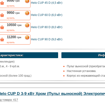
9550
грн
Helo CUP 45 D (4,5 кВт)
купить
9950
грн
Helo CUP 60 D (6,0 кВт)
купить
10550
грн
Helo CUP 80 D (8,0 кВт)
купить
11200
грн
Helo CUP 90 D (9,0 кВт)
купить
Характеристики:
Инф
Финляндия)
м., 4 - 9 куб.м.
Пульт выносной (приобретае
Настенная установка.
сной (более 100 град.)
Корпус из нержавеющей ста
ома
Цвет: Черный.
Helo CUP D 3-9 кВт Хром (Пульт выносной) Электропе
д товара: 417