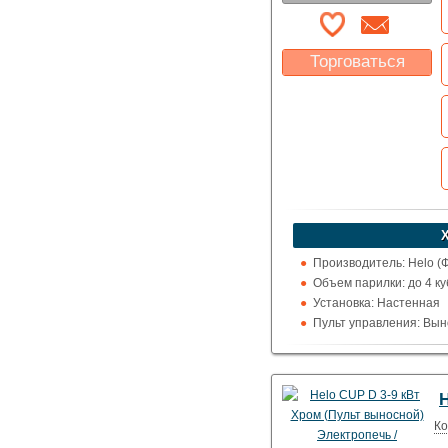
Торговаться
Какая цена Вас
устроит?
Указать цену
Производитель: Helo (
Объем парилки: до 4 куб.
Установка: Настенная
Пульт управления: Выно
Использование: Для д
Тип кожуха: Классика
Ко