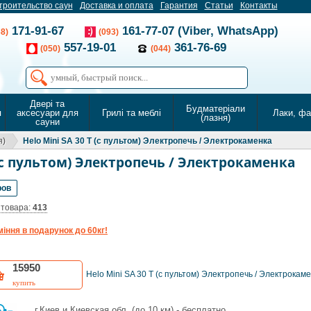
троительство саун
Доставка и оплата
Гарантия
Статьи
Контакты
171-91-67
161-77-07 (Viber, WhatsApp)
68)
(093)
557-19-01
361-76-69
(050)
(044)
Двері та
Будматеріали
я
аксесуари для
Грилі та меблі
Лаки, ф
(лазня)
сауни
я)
Helo Mini SA 30 T (с пультом) Электропечь / Электрокаменка
 (с пультом) Электропечь / Электрокаменка
ров
 товара:
413
міння в подарунок до 60кг!
15950
Helo Mini SA 30 T (с пультом) Электропечь / Электрокам
купить
г.Киев и Киевская обл. (до 10 км) - бесплатно,