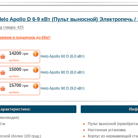
ома
Цвет: Черный / Хром.
elo Apollo D 6-9 кВт (Пульт выносной) Электропечь 
д товара: 425
аміння в подарунок до 60кг!
14200
грн
Helo Apollo 60 D (6,0 кВт)
купить
15000
грн
Helo Apollo 80 D (8,0 кВт)
купить
15700
грн
Helo Apollo 90 D (9,0 кВт)
купить
Характеристики:
Инф
Финляндия)
б.м.
Пульт выносной (приобретае
Настенная установка.
сной (более 100 град.)
Корпус из нержавеющей ста