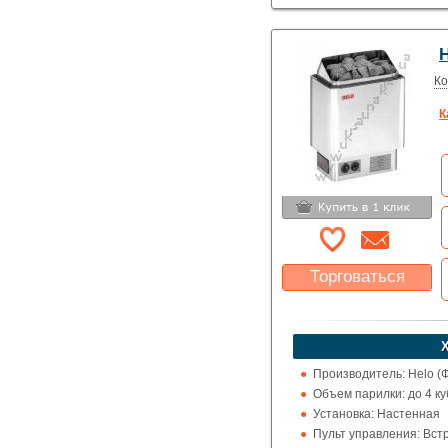
Тип кожуха: Классика
H
Ко
К
Торговаться
Какая цена Вас
устроит?
Указать цену
Производитель: Helo (
Объем парилки: до 4 куб.
Установка: Настенная
Пульт управления: Вс