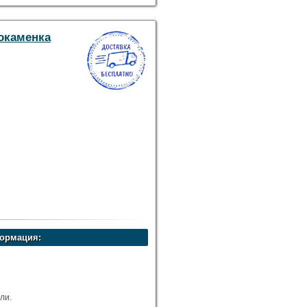
рокаменка
ормация:
ли.