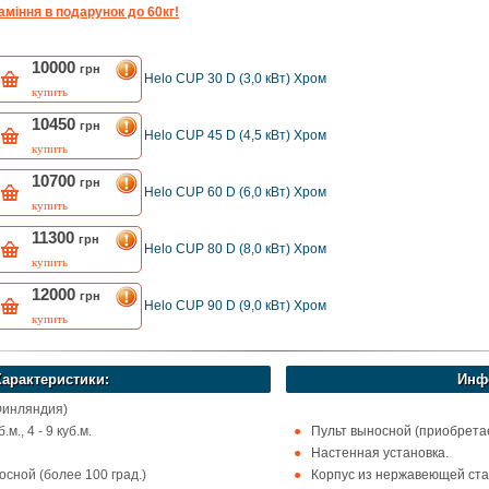
аміння в подарунок до 60кг!
10000
грн
Helo CUP 30 D (3,0 кВт) Хром
купить
10450
грн
Helo CUP 45 D (4,5 кВт) Хром
купить
10700
грн
Helo CUP 60 D (6,0 кВт) Хром
купить
11300
грн
Helo CUP 80 D (8,0 кВт) Хром
купить
12000
грн
Helo CUP 90 D (9,0 кВт) Хром
купить
Характеристики:
Инф
Финляндия)
м., 4 - 9 куб.м.
Пульт выносной (приобретае
Настенная установка.
сной (более 100 град.)
Корпус из нержавеющей ста