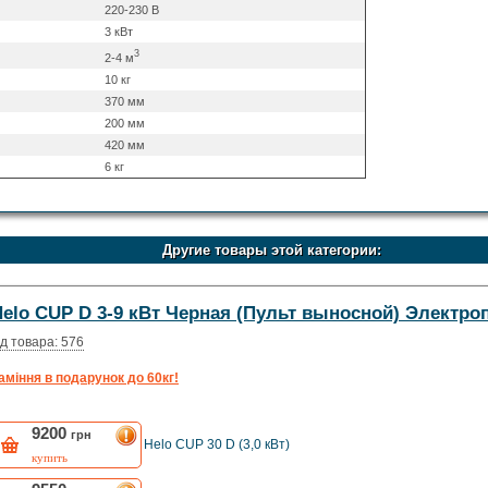
220-230 В
3 кВт
3
2-4 м
10 кг
370 мм
200 мм
420 мм
6 кг
Другие товары этой категории:
Helo CUP D 3-9 кВт Черная (Пульт выносной) Электро
д товара: 576
аміння в подарунок до 60кг!
9200
грн
Helo CUP 30 D (3,0 кВт)
купить