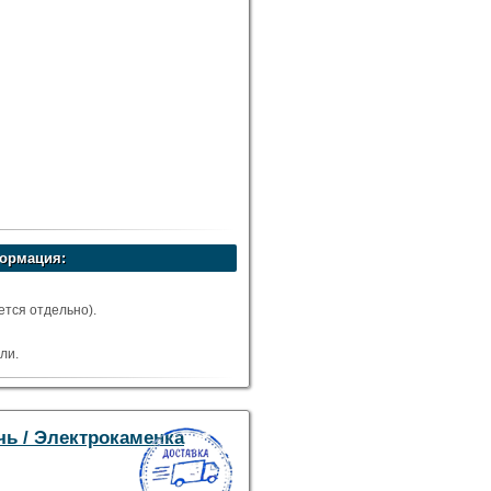
ормация:
тся отдельно).
ли.
чь / Электрокаменка