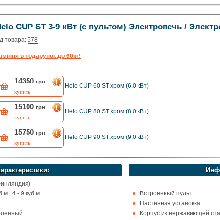
elo CUP ST 3-9 кВт (с пультом) Электропечь / Элект
д товара: 578
аміння в подарунок до 60кг!
14350
грн
Helo CUP 60 ST хром (6.0 кВт)
купить
15100
грн
Helo CUP 80 ST хром (8.0 кВт)
купить
15750
грн
Helo CUP 90 ST хром (9.0 кВт)
купить
Характеристики:
Инф
Финляндия)
м., 4 - 9 куб.м.
Встроенный пульт.
Настенная установка.
троенный
Корпус из нержавеющей ста