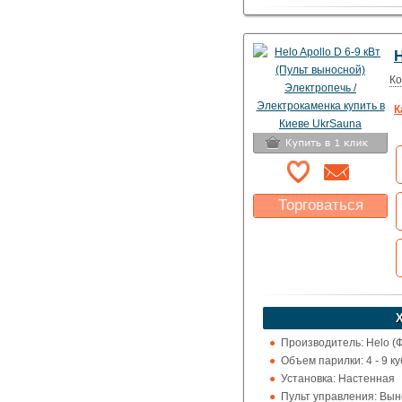
Использование: Для д
Тип кожуха: Классика
H
Ко
К
Торговаться
Какая цена Вас
устроит?
Указать цену
Производитель: Helo (
Объем парилки: 4 - 9 ку
Установка: Настенная
Пульт управления: Выно