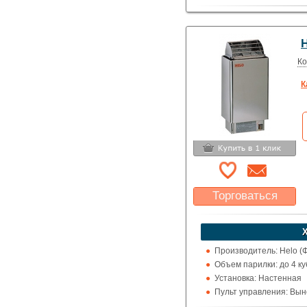
Использование: Для д
Тип кожуха: Классика
H
Ко
К
Торговаться
Какая цена Вас
устроит?
Указать цену
Производитель: Helo (
Объем парилки: до 4 ку
Установка: Настенная
Пульт управления: Выно
Использование: Для д