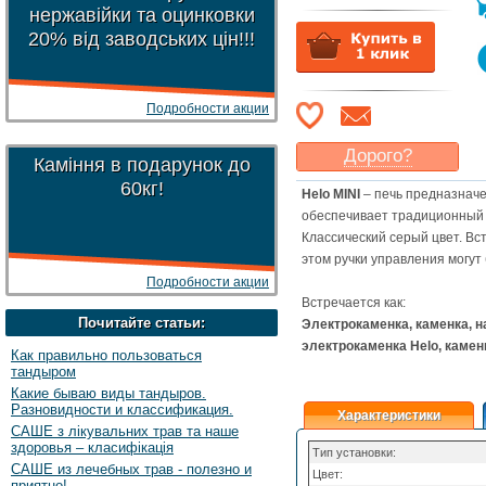
нержавійки та оцинковки
20% від заводських цін!!!
Подробности акции
Дорого?
Каміння в подарунок до
Какая цена
могла бы
60кг!
Helo MINI
– печь предназначе
Вас
устроить
?
обеспечивает традиционный с
Указать цену
Классический серый цвет. Вс
этом ручки управления могут
Подробности акции
Встречается как:
Почитайте статьи:
Электрокаменка, каменка, на
электрокаменка Helo, каменка
Как правильно пользоваться
тандыром
Какие бываю виды тандыров.
Разновидности и классификация.
Характеристики
САШЕ з лікувальних трав та наше
здоровья – класифікація
Тип установки:
САШЕ из лечебных трав - полезно и
Цвет:
приятно!