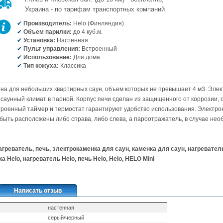
Украина - по тарифам транспортных компаний
Производитель:
Helo (Финляндия)
Объем парилки:
до 4 куб.м.
Установка:
Настенная
Пульт управления:
Встроенный
Использование:
Для дома
Тип кожуха:
Классика
на для небольших квартирных саун, объем которых не превышает 4 м3. Элект
аунный климат в парной. Корпус печи сделан из защищенного от коррозии, 
троенный таймер и термостат гарантируют удобство использования. Электро
 быть расположены либо справа, либо слева, а пароотражатель, в случае нео
греватель, печь, электрокаменка для саун, каменка для саун, нагреватель
 Helo, нагреватель Helo, печь Helo, Helo,
HELO Mini
Написать отзыв
настенная
серый/черный