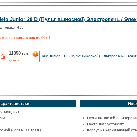
ома
Цвет: хром.
elo Junior 30 D (Пульт выносной) Электропечь / Эле
д товара: 415
аміння в подарунок до 60кг!
11350
грн
Helo Junior 30 D (Пульт выносной) Электропечь / Элек
купить
Характеристики:
Инф
Финляндия)
б.м.
Пульт выносной (приобретае
Настенная установка.
сной (более 100 град.)
Корпус из нержавеющей ста
ома
Цвет: Нержавеющая сталь.