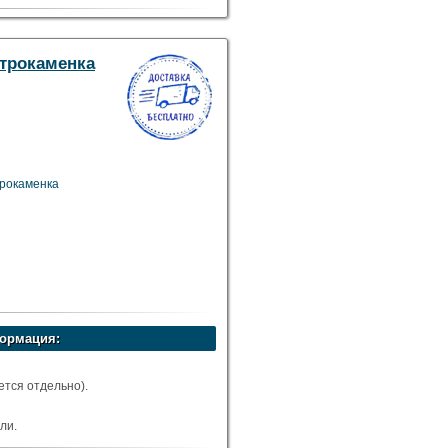
ктрокаменка
трокаменка
ормация:
тся отдельно).
ли.