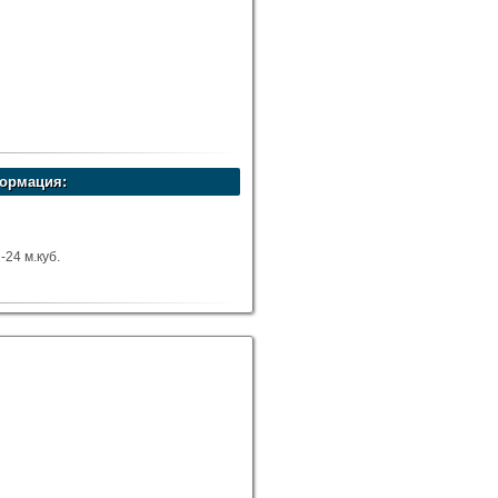
ормация:
24 м.куб.