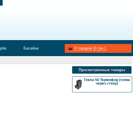
арби
Басейни
0
товаров (
0
грн.)
Просмотренные товары
Гекла 50 Термофор (топка
через стену)