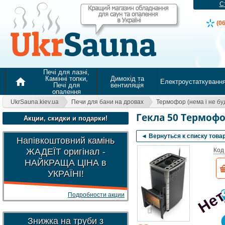
С
(0
Печі для лазні,
Камінні топки,
Димохід та
home
Електроустаткуванн
Печі для
вентиляція
опалення
UkrSauna.kiev.ua
Печи для бани на дровах
Термофор (нема і не бу
Гекла 50 Термофо
Акции, скидки и подарки!
◄ Вернуться к списку това
Напівкоштовний камінь
Нет
ЖАДЕЇТ оригінал -
Код
НАЙКРАЩА ЦІНА в
УКРАЇНІ!
Подробности акции
Знижка на труби з