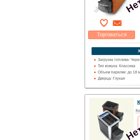
Торговаться
Какая цена Вас
устроит?
Указать цену
Загрузка топлива: Чере
Тип кожуха: Классика
Объем парилки: до 18 м.к
Дверца: Глухая
Выход дымохода: Ввер
Топка (материал): Жар
Использование: Для д
Нет
К
Производитель: Термо
Ко