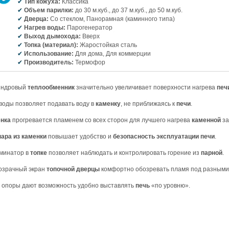
Тип кожуха:
Классика
Объем парилки:
до 30 м.куб., до 37 м.куб., до 50 м.куб.
Дверца:
Со стеклом, Панорамная (каминного типа)
Нагрев воды:
Парогенератор
Выход дымохода:
Вверх
Топка (материал):
Жаростойкая сталь
Использование:
Для дома, Для коммерции
Производитель:
Термофор
индровый
теплообменник
значительно увеличивает поверхности нагрева
печ
воды позволяет подавать воду в
каменку
, не приближаясь к
печи
.
нка
прогревается пламенем со всех сторон для лучшего нагрева
каменной
за
ара из каменки
повышает удобство и
безопасность эксплуатации
печи
.
минатор в
топке
позволяет наблюдать и контролировать горение из
парной
.
озрачный экран
топочной дверцы
комфортно обозревать пламя под разными 
 опоры дают возможность удобно выставлять
печь
«по уровню».