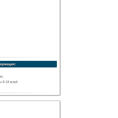
ормация:
я).
8-18 м.куб.