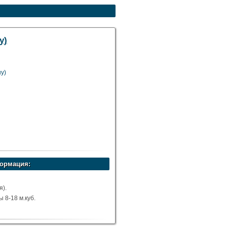
у)
у)
ормация:
я).
8-18 м.куб.