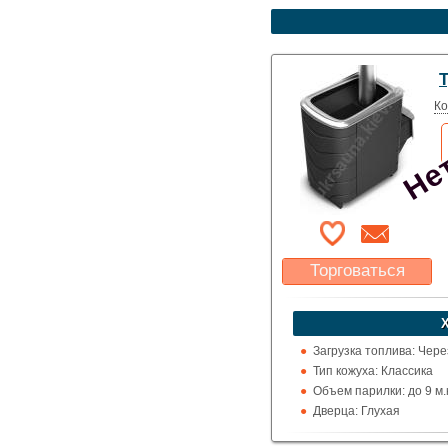
Нет
Т
Ко
Торговаться
Какая цена Вас
устроит?
Указать цену
Загрузка топлива: Чере
Тип кожуха: Классика
Объем парилки: до 9 м.ку
Дверца: Глухая
Выход дымохода: Ввер