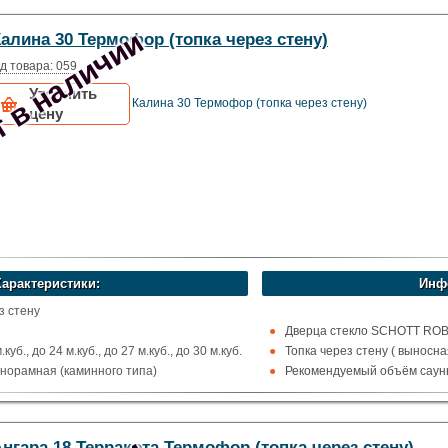
остойкая сталь
ома
 в наличии
алина 30 Термофор (топка через стену)
фор
д товара: 059
Уточнить
Калина 30 Термофор (топка через стену)
цену
Характеристики:
Инф
з стену
Дверца стекло SCHOTT ROBA
уб., до 24 м.куб., до 27 м.куб., до 30 м.куб.
Топка через стену ( выносна
анорамная (каминного типа)
Рекомендуемый объём сауны
х
остойкая сталь
ма, Для коммерции
нгара 18 Терракота Термофор (топка через стену)