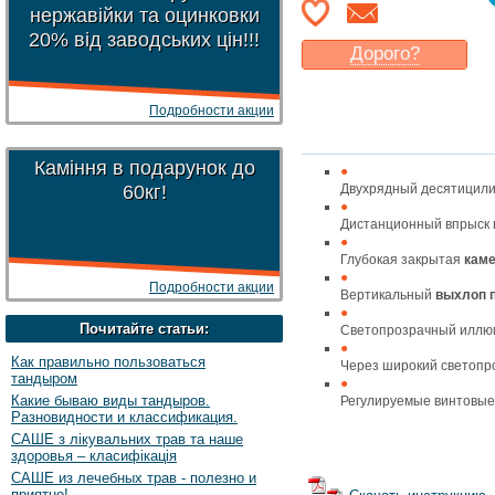
нержавійки та оцинковки
20% від заводських цін!!!
Дорого?
Какая цена
могла бы
Вас
устроить
?
Подробности акции
Указать цену
Каміння в подарунок до
60кг!
Двухрядный десятицил
Дистанционный впрыск 
Глубокая закрытая
каме
Подробности акции
Вертикальный
выхлоп п
Почитайте статьи:
Светопрозрачный иллю
Как правильно пользоваться
Через широкий светопр
тандыром
Какие бываю виды тандыров.
Регулируемые винтовые
Разновидности и классификация.
САШЕ з лікувальних трав та наше
здоровья – класифікація
САШЕ из лечебных трав - полезно и
приятно!