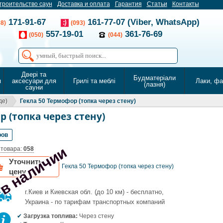
троительство саун
Доставка и оплата
Гарантия
Статьи
Контакты
171-91-67
161-77-07 (Viber, WhatsApp)
68)
(093)
557-19-01
361-76-69
(050)
(044)
Двері та
Будматеріали
я
аксесуари для
Грилі та меблі
Лаки, ф
(лазня)
сауни
де)
Гекла 50 Термофор (топка через стену)
р (топка через стену)
ров
 в наличии
 товара:
058
Уточнить
Гекла 50 Термофор (топка через стену)
цену
г.Киев и Киевская обл. (до 10 км) - бесплатно,
Украина - по тарифам транспортных компаний
Загрузка топлива:
Через стену