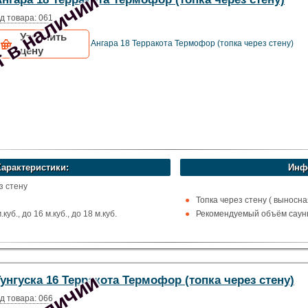
 в наличии
фор
д товара: 061
Уточнить
Ангара 18 Терракота Термофор (топка через стену)
цену
Характеристики:
Инф
з стену
Топка через стену ( выносна
уб., до 16 м.куб., до 18 м.куб.
Рекомендуемый объём сауны 
х
остойкая сталь
ома
унгуска 16 Терракота Термофор (топка через стену)
фор
д товара: 066