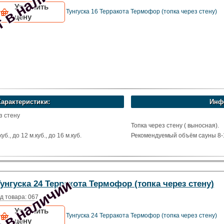
 в наличии
Уточнить
Тунгуска 16 Терракота Термофор (топка через стену)
цену
Характеристики:
Инф
з стену
Топка через стену ( выносная).
б., до 12 м.куб., до 16 м.куб.
Рекомендуемый объём сауны 8-1
х
остойкая сталь
ома
 в наличии
унгуска 24 Терракота Термофор (топка через стену)
фор
д товара: 067
Уточнить
Тунгуска 24 Терракота Термофор (топка через стену)
цену