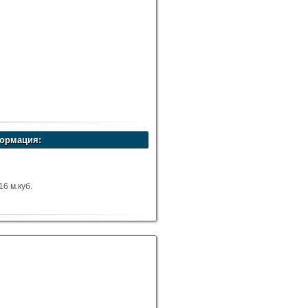
ормация:
6 м.куб.