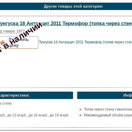
Другие товары этой категории:
 в наличии
унгуска 16 Антрацит 2011 Термофор (топка через стен
д товара: 1973
Уточнить
Тунгуска 16 Антрацит 2011 Термофор (топка через стен
цену
Характеристики:
Инф
з стену
Топка через стену ( выносна
б., до 12 м.куб., до 16 м.куб., до 18 м.куб.
Рекомендуемый объём сауны 
х