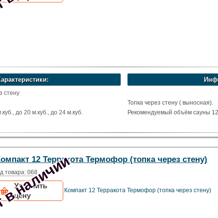
Характеристики:
Инф
з стену
Топка через стену ( выносная).
уб., до 20 м.куб., до 24 м.куб.
Рекомендуемый объём сауны 12-
х
остойкая сталь
ома
 в наличии
омпакт 12 Терракота Термофор (топка через стену)
фор
д товара: 068
Уточнить
Компакт 12 Терракота Термофор (топка через стену)
цену