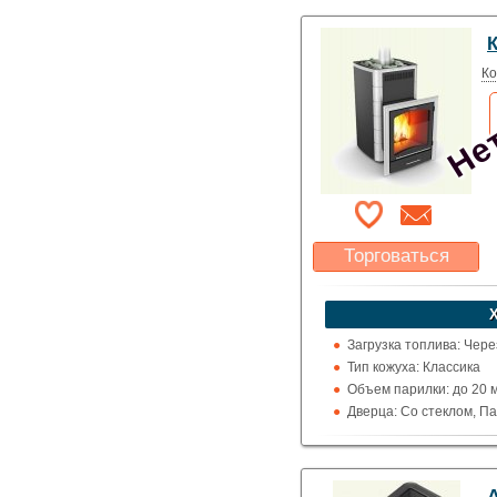
Топка (материал): Жар
Использование: Для д
Нет
К
Производитель: Термо
Ко
Торговаться
Какая цена Вас
устроит?
Указать цену
Загрузка топлива: Чере
Тип кожуха: Классика
Объем парилки: до 20 м.к
Дверца: Со стеклом, П
Выход дымохода: Ввер
Топка (материал): Жар
Использование: Для до
А