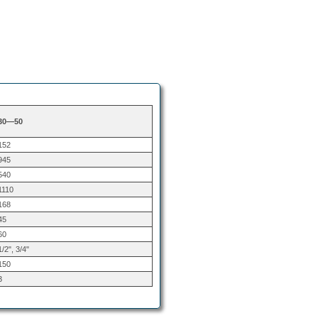
30—50
152
945
540
1110
168
45
60
1/2", 3/4"
150
3