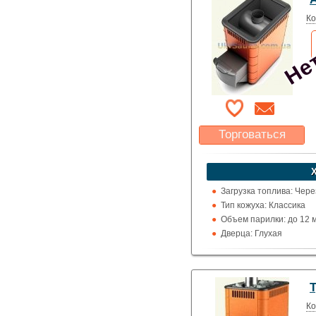
Нет
Производитель: Термо
Ко
Торговаться
Какая цена Вас
устроит?
Указать цену
Загрузка топлива: Чере
Тип кожуха: Классика
Объем парилки: до 12 м.к
Дверца: Глухая
Выход дымохода: Ввер
Топка (материал): Жар
Использование: Для д
Т
Производитель: Термо
Ко