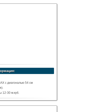
ормация:
X с диагональю 54 см
я).
 12-30 м.куб.