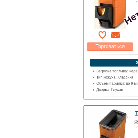
Нет
Торговаться
Какая цена Вас
устроит?
Указать цену
Загрузка топлива: Чере
Тип кожуха: Классика
Объем парилки: до 9 м.ку
Дверца: Глухая
Выход дымохода: Ввер
Топка (материал): Жар
Использование: Для д
Нет
Т
Производитель: Термо
Ко