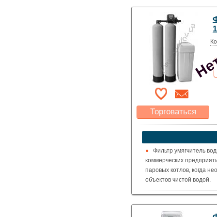
Нет
Ко
Торговаться
Какая цена Вас
устроит?
Указать цену
Фильтр умягчитель вод
коммерческих предприяти
паровых котлов, когда н
объектов чистой водой.