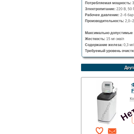
Потребляемая мощность:
3
Электропитание:
220 В, 50 
Рабочее давление:
2–6 бар
Производительность:
2,0–2
Максимально допустимые 
Жесткость:
15 мг-экв/л
Содержание железа:
0,3 мг
Требуемый уровень очистк
Друг
Нет
Ко