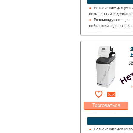
Указать цену
Назначение:
для умяг
повышенным содержанием
Рекомендуется:
для н
небольшим водопотреблен
Нет
Ко
Торговаться
Какая цена Вас
устроит?
Указать цену
Назначение:
для умяг