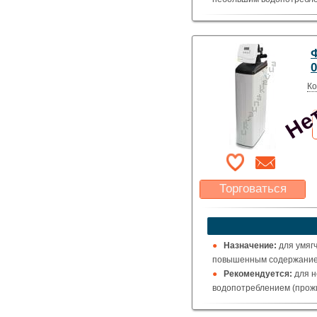
Нет
Ко
Торговаться
Какая цена Вас
устроит?
Указать цену
Назначение:
для умяг
повышенным содержанием
Рекомендуется:
для н
водопотреблением (прожи