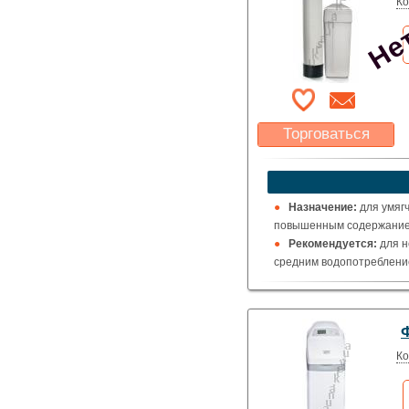
Нет
Ко
Торговаться
Какая цена Вас
устроит?
Указать цену
Назначение:
для умяг
повышенным содержанием
Рекомендуется:
для н
средним водопотребление
Ко