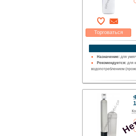
Торговаться
Какая цена Вас
устроит?
Указать цену
Назначение:
для умяг
Рекомендуется:
для 
водопотреблением (прожи
Нет
Ко