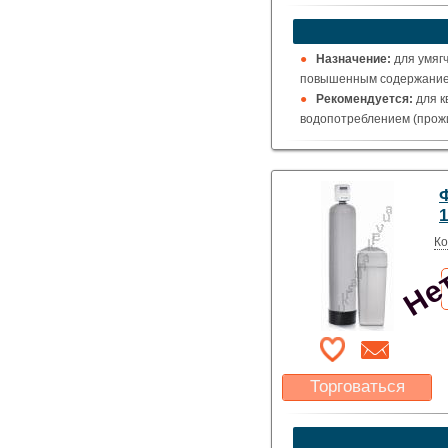
Какая цена Вас
устроит?
Указать цену
Назначение:
для умяг
повышенным содержанием
Рекомендуется:
для к
водопотреблением (прожи
Нет
Ко
Торговаться
Какая цена Вас
устроит?