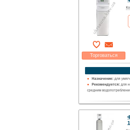
Ко
Торговаться
Какая цена Вас
устроит?
Указать цену
Назначение:
для умяг
Рекомендуется:
для н
средним водопотребление