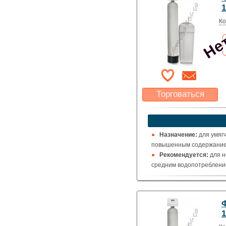
Нет
Ко
Торговаться
Какая цена Вас
устроит?
Указать цену
Назначение:
для умяг
повышенным содержанием
Рекомендуется:
для н
средним водопотребление