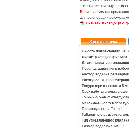
– автодиагностика с выводом
– сертификат международног
Внимание!
Фильтр предназна
Для регенерации рекомендуе
Скачать инструкцию ф
Характеристики
Высота подключений:
145 
Диаметр корпуса фильтра
Длительность регенераци
Перепад давления в рабоч
Расход воды на регенерац
Расход соли на регенерац
Ресурс (при жесткости 5 мг-
Срок работы фильтрующег
Точный объем фильтрующе
Максимальная температур
Производитель:
Ecosoft
Габаритные размеры филь
Тип управляющего клапана
Размер подключения:
1″