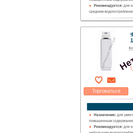
Рекомендуется:
для н
средним водопотребление
Нет
Ко
Торговаться
Какая цена Вас
устроит?
Указать цену
Назначение:
для умяг
повышенным содержанием
Рекомендуется:
для н
небольшим водопотреблен