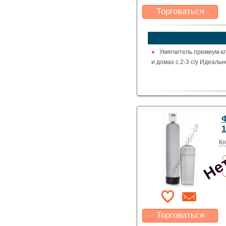
Торговаться
Какая цена Вас
устроит?
Указать цену
Умягчитель премиум-кл
и домах с 2-3 с/у Идеаль
Нет
Ко
Торговаться