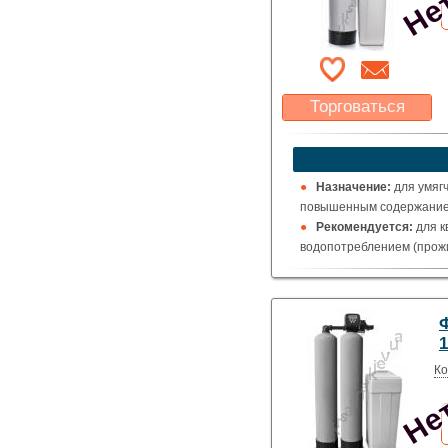
Торговаться
Какая цена Вас
устроит?
Указать цену
Назначение:
для умяг
повышенным содержанием
Рекомендуется:
для к
водопотреблением (прожи
Нет
Ко