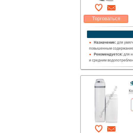
Торговаться
Какая цена Вас
устроит?
Указать цену
Назначение:
для умяг
повышенным содержанием
Рекомендуется:
для н
и средним водопотреблен
Ко