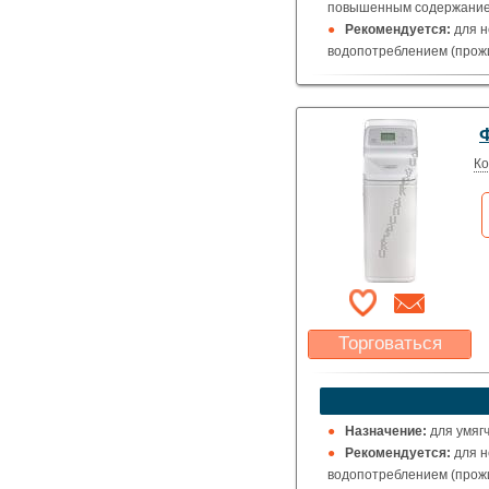
повышенным содержанием
Рекомендуется:
для н
водопотреблением (прожи
Ко
Торговаться
Какая цена Вас
устроит?
Указать цену
Назначение:
для умяг
Рекомендуется:
для н
водопотреблением (прожи