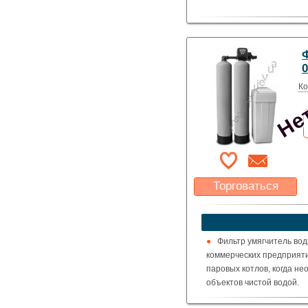
Нет
Ко
Торговаться
Какая цена Вас
устроит?
Указать цену
Фильтр умягчитель вод
коммерческих предприяти
паровых котлов, когда н
объектов чистой водой.