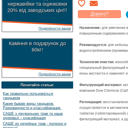
нержавійки та оцинковки
20% від заводських цін!!!
Дорого?
Какая цена
могла бы
Вас
устроить
?
Назначение:
для умягчения 
Подробности акции
повышенным содержанием со
Указать цену
Каміння в подарунок до
Рекомендуется:
для небольш
60кг!
водопотреблением (проживани
Технология очистки:
ионообм
специальный фильтрующий ма
ионы жесткости и заменяет и
Подробности акции
Почитайте статьи:
Фильтрующий материал:
ка
компании Dow Chemical (США
Как правильно пользоваться
тандыром
Регенерация:
восстановлени
Какие бываю виды тандыров.
Разновидности и классификация.
осуществляется в автоматич
САШЕ з лікувальних трав та наше
таблетки (таблетированной) 
здоровья – класифікація
фильтрующий материал, а уд
САШЕ из лечебных трав - полезно и
приятно!