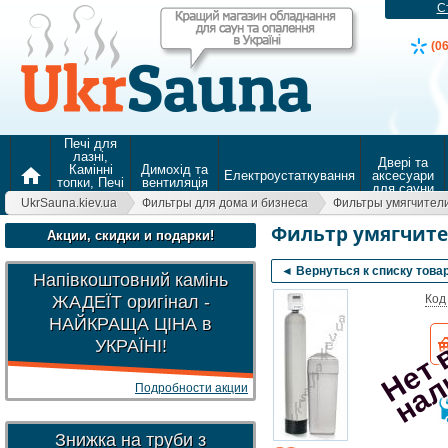
С
(0
Печі для
лазні,
Двері та
Камінні
Димохід та
home
Електроустаткування
аксесуари
топки, Печі
вентиляція
для сауни
для
UkrSauna.kiev.ua
Фильтры для дома и бизнеса
Фильтры умягчител
опалення
Фильтр умягчите
Акции, скидки и подарки!
◄ Вернуться к списку това
Напівкоштовний камінь
ЖАДЕЇТ оригінал -
Код
НАЙКРАЩА ЦІНА в
УКРАЇНІ!
Подробности акции
Знижка на труби з