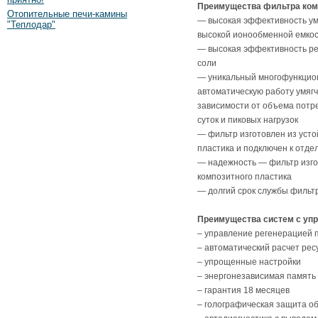
Преимущества фильтра ком
Отопительные печи-камины
— высокая эффективность ум
"Теплодар"
высокой ионообменной емко
— высокая эффективность ре
соли
— уникальный многофункцио
автоматическую работу умягч
зависимости от объема потр
суток и пиковых нагрузок
— фильтр изготовлен из усто
пластика и подключен к отд
— надежность — фильтр изгот
композитного пластика
— долгий срок службы фильт
Преимущества систем с уп
– управление регенерацией 
– автоматический расчет ре
– упрощенные настройки
– энергонезависимая память
– гарантия 18 месяцев
– голографическая защита о