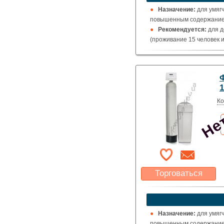
Указать цену
Назначение:
для умяг
повышенным содержанием
Рекомендуется:
для д
(проживание 15 человек и
Нет
Ко
Торговаться
Какая цена Вас
устроит?
Указать цену
Назначение:
для умяг
повышенным содержанием