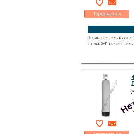
Торговаться
Какая цена Вас
устроит?
Указать цену
Промывной фильтр для го
размер 3/4″, рейтинг филь
Нет
F
Ко