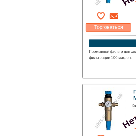
Торговаться
Какая цена Вас
устроит?
Указать цену
Промывной фильтр для хол
фильтрации 100 микрон.
Нет
Ко