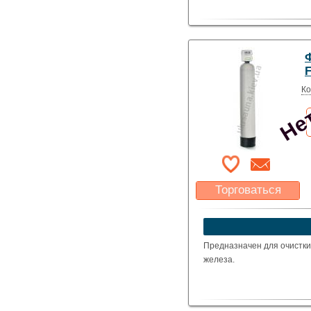
Нет
Ко
Торговаться
Какая цена Вас
устроит?
Указать цену
Предназначен для очистки
железа.