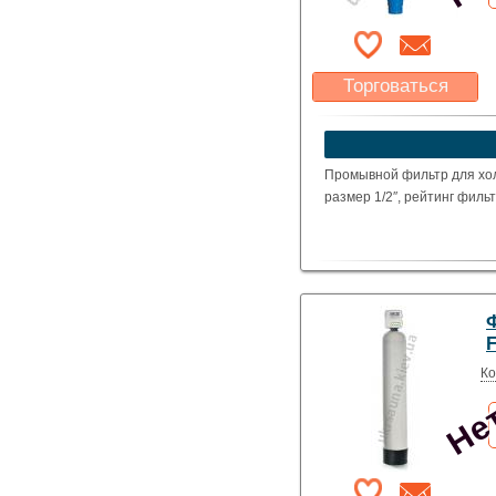
Торговаться
Какая цена Вас
устроит?
Указать цену
Промывной фильтр для хо
размер 1/2″, рейтинг филь
Нет
F
Ко