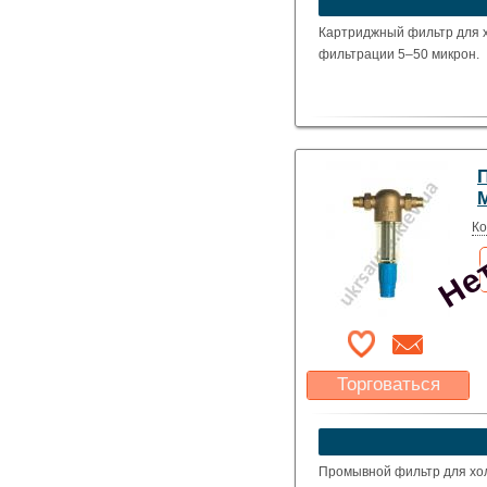
Указать цену
Картриджный фильтр для х
фильтрации 5–50 микрон.
Нет
Ко
Торговаться
Какая цена Вас
устроит?
Указать цену
Промывной фильтр для хол