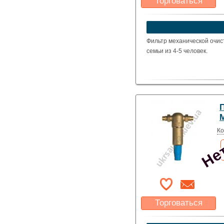
Торговаться
Какая цена Вас
устроит?
Указать цену
Фильтр механической очис
семьи из 4-5 человек.
Нет
Ко
Торговаться
Какая цена Вас