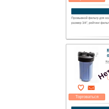
Какая цена Вас
устроит?
Указать цену
Промывной фильтр для хо
размер 3/4″, рейтинг филь
Нет
Ко
Торговаться
Какая цена Вас
устроит?