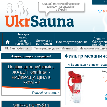
С
(0
Печі для
лазні,
Двері та
Камінні
Димохід та
home
Електроустаткування
аксесуари
топки, Печі
вентиляція
для сауни
для
UkrSauna.kiev.ua
Фильтры для дома и бизнеса
Механические фил
опалення
Фильтр механичес
Акции, скидки и подарки!
◄ Вернуться к списку това
Напівкоштовний камінь
ЖАДЕЇТ оригінал -
Код
НАЙКРАЩА ЦІНА в
УКРАЇНІ!
Подробности акции
Знижка на труби з