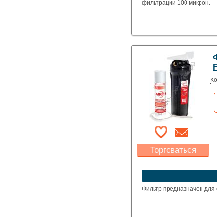
фильтрации 100 микрон.
Ф
Ко
Торговаться
Какая цена Вас
устроит?
Указать цену
Фильтр предназначен для 