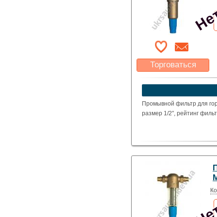
Торговаться
Какая цена Вас
устроит?
Указать цену
Промывной фильтр для го
размер 1/2″, рейтинг филь
Нет
Ко