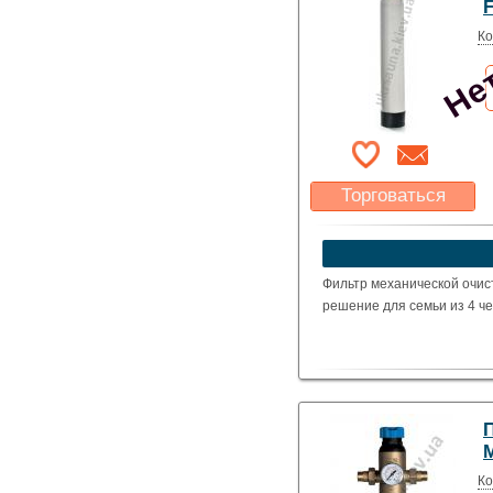
Нет
F
Ко
Торговаться
Какая цена Вас
устроит?
Указать цену
Фильтр механической очис
решение для семьи из 4 че
Нет
Ко