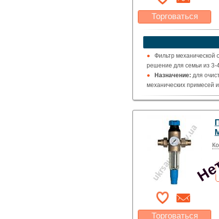
Торговаться
Какая цена Вас
устроит?
Указать цену
Фильтр механической о
решение для семьи из 3-4
Назначение:
для очист
механических примесей и 
Нет
Ко
Торговаться