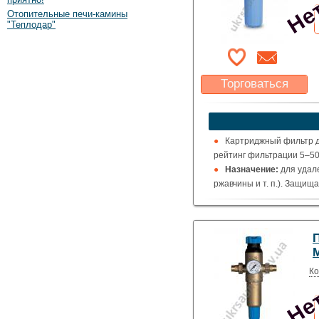
Отопительные печи-камины
"Теплодар"
Торговаться
Какая цена Вас
устроит?
Указать цену
Картриджный фильтр д
рейтинг фильтрации 5–50
Назначение:
для удале
ржавчины и т. п.). Защищ
оборудования для водопод
запорной арматуры.
Нет
Ко