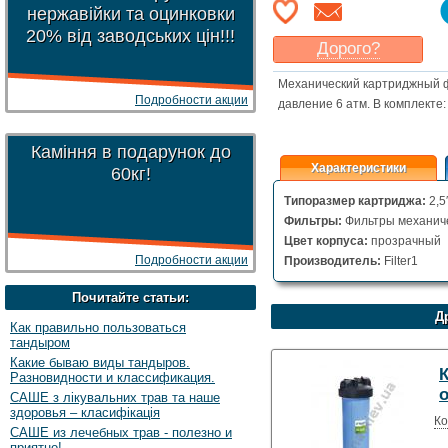
нержавійки та оцинковки
20% від заводських цін!!!
Дорого?
Какая цена
могла бы
Механический картриджный ф
Вас
устроить
?
Подробности акции
давление 6 атм. В комплекте:
Указать цену
Каміння в подарунок до
Характеристики
60кг!
Типоразмер картриджа:
2,5″
Фильтры:
Фильтры механиче
Цвет корпуса:
прозрачный
Подробности акции
Производитель:
Filter1
Почитайте статьи:
Д
Как правильно пользоваться
тандыром
Какие бываю виды тандыров.
Нет
Разновидности и классификация.
САШЕ з лікувальних трав та наше
здоровья – класифікація
Ко
САШЕ из лечебных трав - полезно и
приятно!