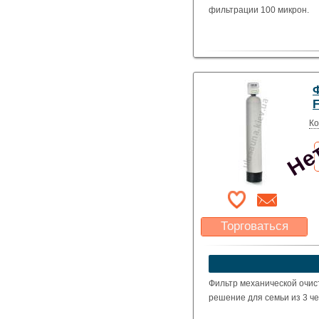
фильтрации 100 микрон.
Нет
F
Ко
Торговаться
Какая цена Вас
устроит?
Указать цену
Фильтр механической очис
решение для семьи из 3 че