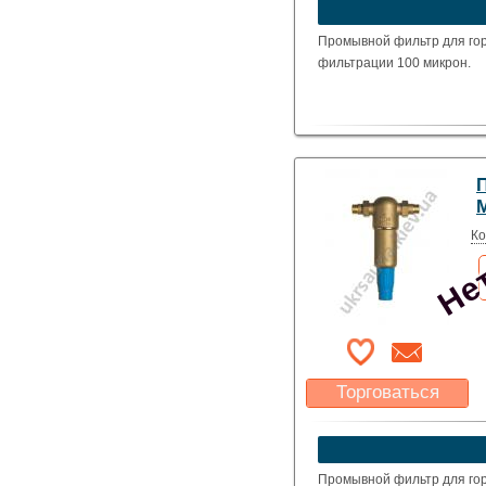
устроит?
Указать цену
Промывной фильтр для гор
фильтрации 100 микрон.
Нет
Ко
Торговаться
Какая цена Вас
устроит?
Указать цену
Промывной фильтр для гор