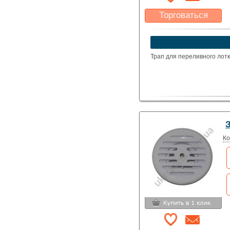
Торговаться
Какая цена Вас
устроит?
Указать цену
Трап для переливного лотк
Ко