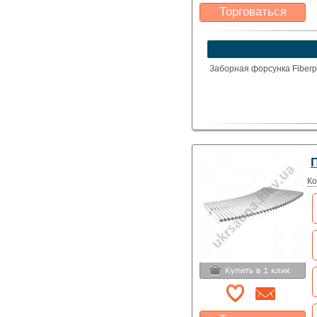
Торговаться
Какая цена Вас
устроит?
Указать цену
Заборная форсунка Fiberp
Ко