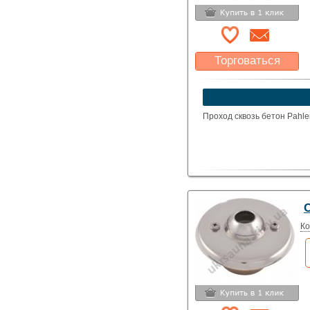
Торговаться
Какая цена Вас
устроит?
Указать цену
Проход сквозь бетон Pahle
Ко