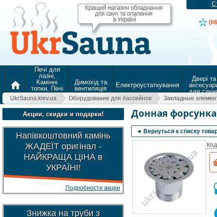
С
(0
Печі для
лазні,
Двері та
Камінні
Димохід та
home
Електроустаткування
аксесуар
топки, Печі
вентиляція
для саун
для
UkrSauna.kiev.ua
Оборудование для бассейнов
Закладные элемен
опалення
Донная форсунка
Акции, скидки и подарки!
◄ Вернуться к списку това
Напівкоштовний камінь
ЖАДЕЇТ оригінал -
Код
НАЙКРАЩА ЦІНА в
УКРАЇНІ!
Подробности акции
Знижка на труби з