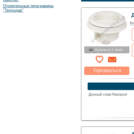
Отопительные печи-камины
"Теплодар"
Ко
Торговаться
Какая цена Вас
устроит?
Указать цену
Донный слив Fiberpool