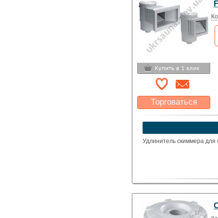
F
Ко
Торговаться
Какая цена Вас
устроит?
Указать цену
Удлинитель скиммера для 