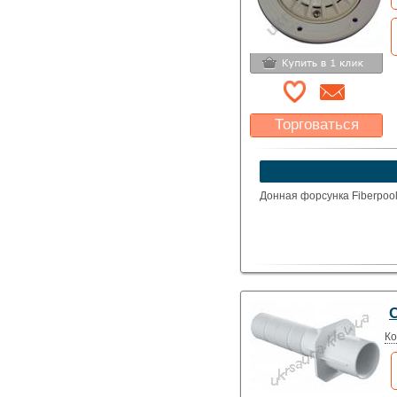
Торговаться
Какая цена Вас
устроит?
Указать цену
Донная форсунка Fiberpoo
Ко