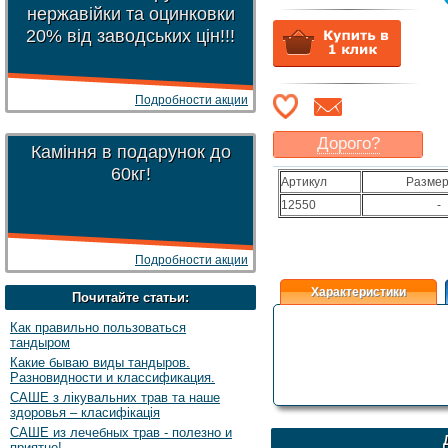
нержавійки та оцинковки
20% від заводських цін!!!
Подробности акции
Дорого?
Каміння в подарунок до
Какая цена
могла бы
60кг!
Артикул
Размеры
Вас
устроить
?
12550
-
Указать цену
Подробности акции
Характеристики
Почитайте статьи:
Как правильно пользоваться
тандыром
Какие бываю виды тандыров.
Разновидности и классификация.
САШЕ з лікувальних трав та наше
здоровья – класифікація
САШЕ из лечебных трав - полезно и
приятно!