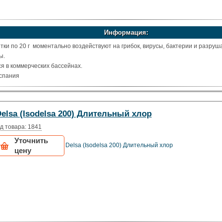
Информация:
ки по 20 г моментально воздействуют на грибок, вирусы, бактерии и разруш
ы.
я в коммерческих бассейнах.
спания
elsa (Isodelsa 200) Длительный хлор
д товара: 1841
Уточнить
Delsa (Isodelsa 200) Длительный хлор
цену