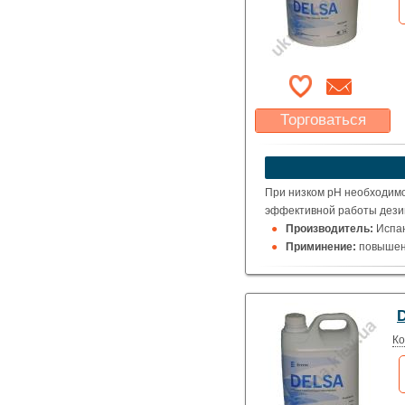
Торговаться
Какая цена Вас
устроит?
Указать цену
При низком pH необходимо
эффективной работы дези
Производитель:
Испа
Приминение:
повышен
Упаковка:
6 кг
D
Ко