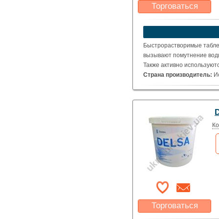
Торговаться
Какая цена Вас
устроит?
Указать цену
Быстрорастворимые таблет
вызывают помутнение вод
Также активно используютс
Страна производитель:
И
Вес упаковки:
1 кг.
D
Ко
Торговаться
Какая цена Вас