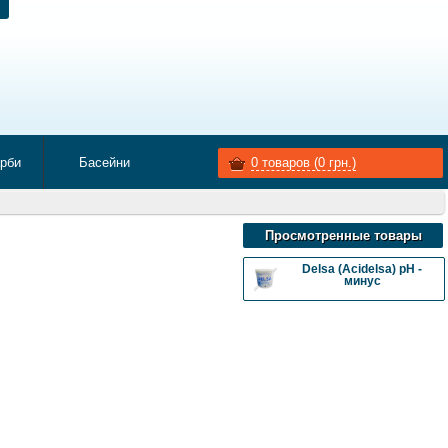
арби
Басейни
0
товаров (
0
грн.)
Просмотренные товары
Delsa (Acidelsa) pH -
минус