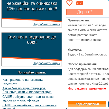
нержавійки та оцинковки
20% від заводських цін!!!
Дорого?
Какая цена
могла бы
Преимущества:
Вас
устроить
?
Подробности акции
малый расход на 1 м3 воды
Указать цену
высокая химическая чистота
легкая растворимость
Каміння в подарунок до
простота использования
60кг!
Упаковка:
Ведро - 8 кг. белый порошок.
Подробности акции
Способ применения:
Для поддерживания оптимальн
Почитайте статьи:
или тестерной аптечкой. Ес
добавить небольшими порция
Как правильно пользоваться
тандыром
для понижения pH на 0,1 доб
Какие бываю виды тандыров.
Инструкция к приминению
Разновидности и классификация.
САШЕ з лікувальних трав та наше
здоровья – класифікація
Характеристики
САШЕ из лечебных трав - полезно и
приятно!