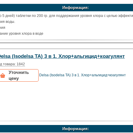
Информация:
 5 дней) таблетки по 200 гр. для поддержания уровня хлора с целью эффект
ия воды.
ния
ние уровня хлора в воде
elsa (Isodelsa TA) 3 в 1. Хлор+альгицид+коагулянт
д товара: 1842
Уточнить
Delsa (Isodelsa TA) 3 в 1. Хлор+альгицид+коагулянт
цену
Информация: