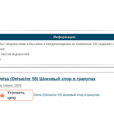
Информация:
бы с водорослями в бассейне и предупреждения их появления. Не содержит х
ния
 против водорослей
.
elsa (Delsaclor 55) Шоковый хлор в гранулах
д товара: 1839
Уточнить
Delsa (Delsaclor 55) Шоковый хлор в гранулах
цену