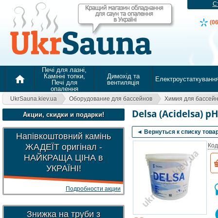
С
(0
Печі для лазні,
Камінні топки,
Димохід та
home
Електроустаткуванн
Печі для
вентиляція
опалення
UkrSauna.kiev.ua
Оборудование для бассейнов
Химия для бассей
Delsa (Acidelsa) p
Акции, скидки и подарки!
◄ Вернуться к списку това
Напівкоштовний камінь
ЖАДЕЇТ оригінал -
Код
НАЙКРАЩА ЦІНА в
УКРАЇНІ!
Подробности акции
Знижка на труби з