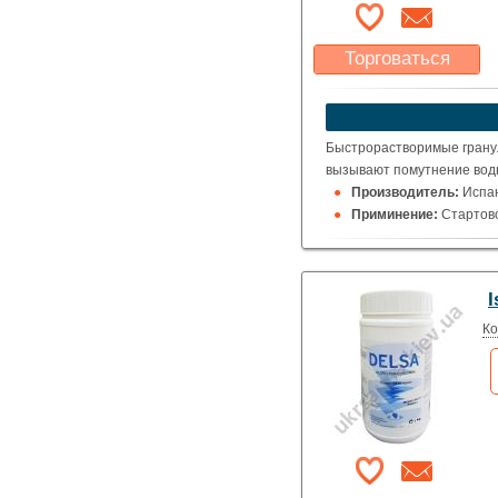
Торговаться
Какая цена Вас
устроит?
Указать цену
Быстрорастворимые гранул
вызывают помутнение вод
Производитель:
Испа
Приминение:
Стартово
Упаковка:
5 кг.
I
Ко