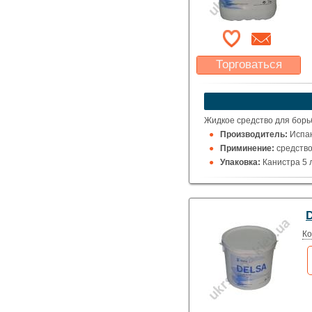
Торговаться
Какая цена Вас
устроит?
Указать цену
Жидкое средство для борь
Производитель:
Испа
Приминение:
средство
Упаковка:
Канистра 5 л
D
Ко