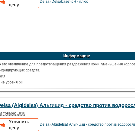
Delsa (Delsabase) pH - плюс
цену
Информация:
 его увеличение для предотвращения раздражения кожи, уменьшения корроз
нфицирующих средств.
ния
ие уровня pH
elsa (Algidelsa) Альгицид - средство против водорос
д товара: 1838
Уточнить
Delsa (Algidelsa) Альгицид - средство против водоросл
цену