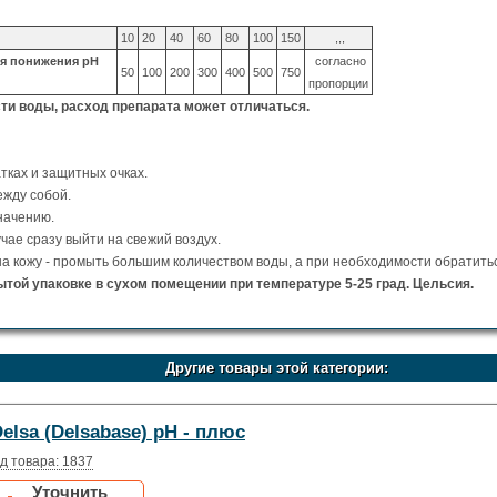
10
20
40
60
80
100
150
,,,
ля понижения pH
согласно
50
100
200
300
400
500
750
пропорции
ти воды, расход препарата может отличаться.
тках и защитных очках.
жду собой.
начению.
чае сразу выйти на свежий воздух.
на кожу - промыть большим количеством воды, а при необходимости обратиться
ытой упаковке в сухом помещении при температуре 5-25 град. Цельсия.
Другие товары этой категории:
elsa (Delsabase) pH - плюс
д товара: 1837
Уточнить