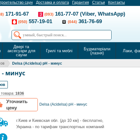
троительство саун
Доставка и оплата
Гарантия
Статьи
Контакты
171-91-67
161-77-07 (Viber, WhatsApp)
68)
(093)
557-19-01
361-76-69
(050)
(044)
Двері та
Будматеріали
я
аксесуари для
Грилі та меблі
Лаки, ф
(лазня)
сауни
нов
Delsa (Acidelsa) pH - минус
H - минус
ров
 товара:
1836
Уточнить
Delsa (Acidelsa) pH - минус
цену
г.Киев и Киевская обл. (до 10 км) - бесплатно,
Украина - по тарифам транспортных компаний