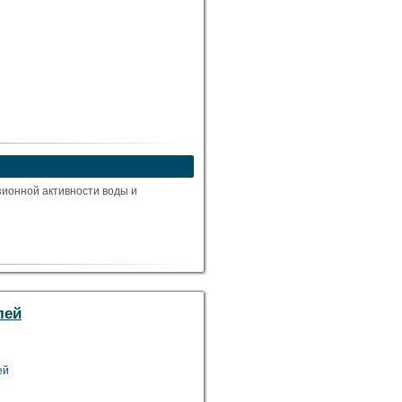
ионной активности воды и
лей
ей