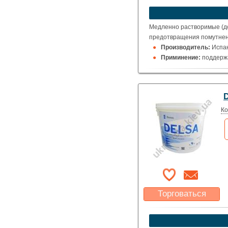
устроит?
Указать цену
Медленно растворимые (до
предотвращения помутнен
Производитель:
Испа
Приминение:
поддержа
Упаковка:
5 кг.
D
Ко
Торговаться
Какая цена Вас
устроит?