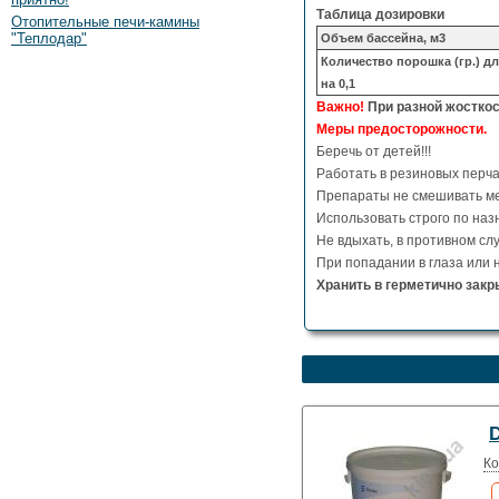
Таблица дозировки
Отопительные печи-камины
"Теплодар"
Объем бассейна, м3
Количество порошка (гр.) д
на 0,1
Важно!
При разной жосткос
Меры предосторожности.
Беречь от детей!!!
Работать в резиновых перча
Препараты не смешивать ме
Использовать строго по наз
Не вдыхать, в противном слу
При попадании в глаза или 
Хранить в герметично закр
D
Ко