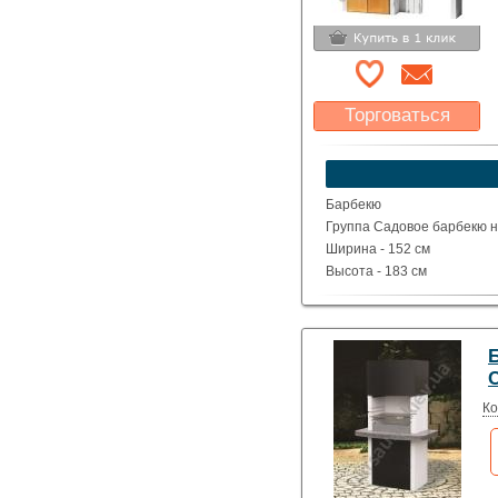
Торговаться
Какая цена Вас
устроит?
Указать цену
Барбекю
Группа Садовое барбекю на
Ширина - 152 см
Высота - 183 см
Глубина - 71 см
Вес - 665 кг
Ко