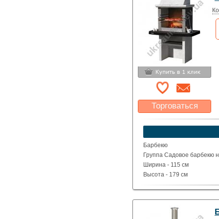
Ко
Торговаться
Какая цена Вас
устроит?
Указать цену
Барбекю
Группа Садовое барбекю на
Ширина - 115 см
Высота - 179 см
Глубина - 69 см
Вес - 550 кг