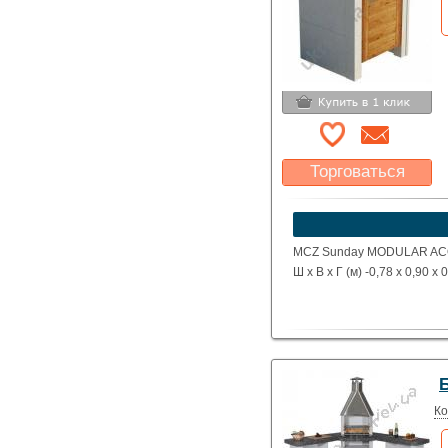
Торговаться
Какая цена Вас
устроит?
Указать цену
MCZ Sunday MODULAR ACQU
Ш х В х Г (м) -0,78 х 0,90 х 
Ко