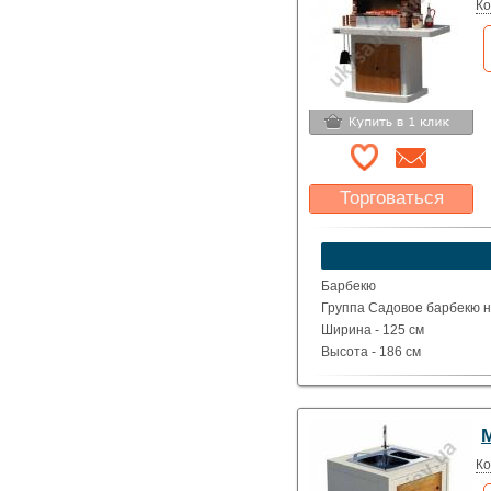
Ко
Торговаться
Какая цена Вас
устроит?
Указать цену
Барбекю
Группа Садовое барбекю на
Ширина - 125 см
Высота - 186 см
Глубина - 65 см
Вес - 544 кг
Ко