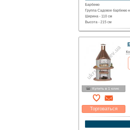
Указать цену
Барбекю
Группа Садовое барбекю на
Ширина - 110 см
Высота - 215 см
Глубина - 73 см
Вес - 598 кг
Ко
Торговаться
Какая цена Вас
устроит?
Указать цену