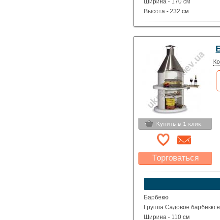
Ширина - 170 см
Высота - 232 см
Глубина - 71 см
Вес - 564 кг
Ко
Торговаться
Какая цена Вас
устроит?
Указать цену
Барбекю
Группа Садовое барбекю на
Ширина - 110 см