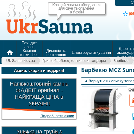
С
(0
Печі для
лазні,
Двері та
Камінні
Димохід та
home
Електроустаткування
аксесуар
топки, Печі
вентиляція
для саун
для
UkrSauna.kiev.ua
Грили, барбекю, коптильни, тандыры
Барбекю
опалення
Барбекю MCZ Sun
Акции, скидки и подарки!
◄ Вернуться к списку това
Напівкоштовний камінь
ЖАДЕЇТ оригінал -
Код
НАЙКРАЩА ЦІНА в
УКРАЇНІ!
Подробности акции
Знижка на труби з