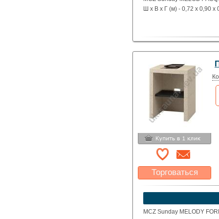
Ш х В х Г (м) - 0,72 х 0,90 х 
Ко
Торговаться
Какая цена Вас
устроит?
Указать цену
MCZ Sunday MELODY FORNE