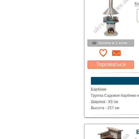
Ко
Торговаться
Какая цена Вас
устроит?
Указать цену
Барбекю
Группа Садовое барбекю на
Ширина - 93 см
Высота - 257 см
Глубина - 104 см
Вес - 180 кг