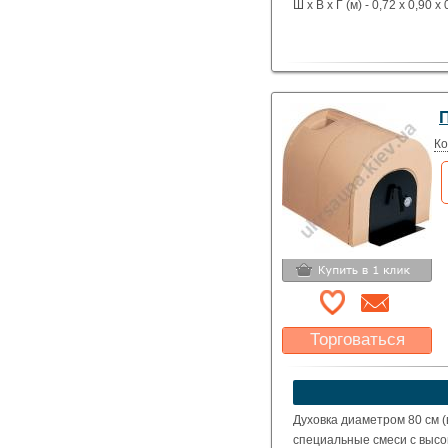
Ш х В х Г (м) - 0,72 х 0,90 х 
Ко
Торговаться
Какая цена Вас
устроит?
Указать цену
Духовка диаметром 80 см 
специальные смеси с высо