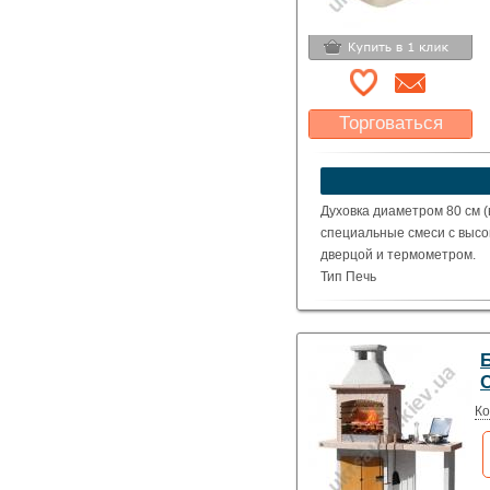
Торговаться
Какая цена Вас
устроит?
Указать цену
Духовка диаметром 80 см 
специальные смеси с высо
дверцой и термометром.
Тип Печь
Группа Печь для пиццы на 
Ширина - 90 см
Высота - 51 см
Глубина - 82 см
Ко