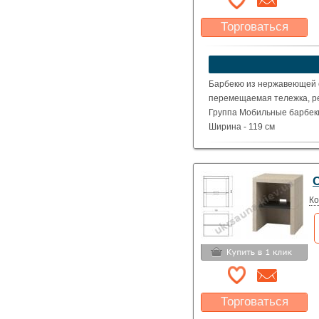
Торговаться
Какая цена Вас
устроит?
Указать цену
Барбекю из нержавеющей с
перемещаемая тележка, ре
Группа Мобильные барбекю
Ширина - 119 см
Высота - 102 см
Глубина - 65 см
Вес - 31,5 кг
Ко
Торговаться