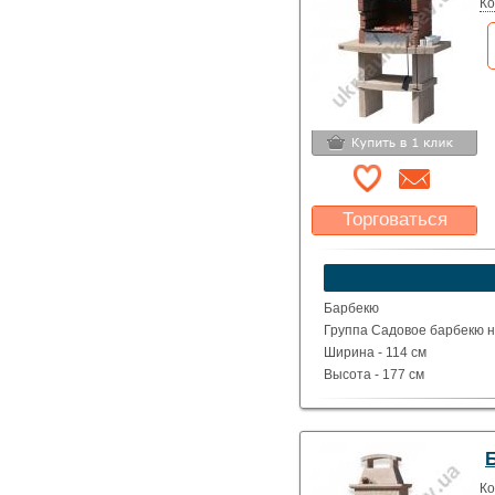
Ко
Торговаться
Какая цена Вас
устроит?
Указать цену
Барбекю
Группа Садовое барбекю на
Ширина - 114 см
Высота - 177 см
Глубина - 71 см
Вес - 530 кг
Ко