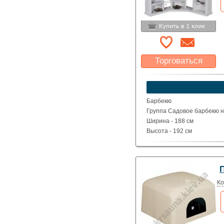
Торговаться
Какая цена Вас
устроит?
Указать цену
Барбекю
Группа Садовое барбекю н
Ширина - 188 см
Высота - 192 см
Глубина - 188 см
Вес - 930 кг
Ко