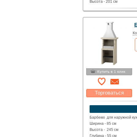
Высота - 201 см
Глубина - 71 см
Вес - 650 кг
Ко
Торговаться
Какая цена Вас
устроит?
Указать цену
Барбекю для наружной ку
Ширина - 85 см
Высота - 245 см
Глубина - 55 см