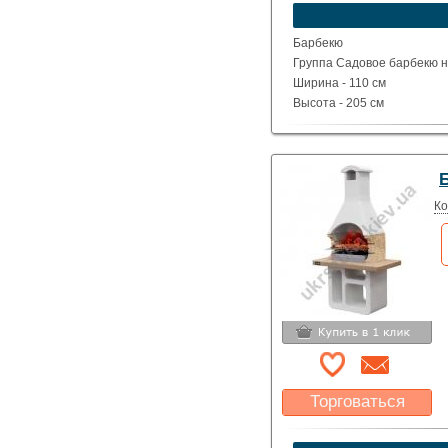
устроит?
Указать цену
Барбекю
Группа Садовое барбекю на
Ширина - 110 см
Высота - 205 см
Глубина - 73 см
Вес - 591 кг
Ко
Торговаться
Какая цена Вас
устроит?