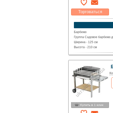
Торговаться
Какая цена Вас
устроит?
Указать цену
Барбекю
Группа Садовое барбекю д
Ширина - 125 см
Высота - 210 см
Глубина - 65 см
Вес - 307 кг
Ко