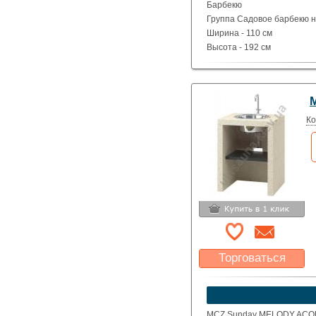
Барбекю
Группа Садовое барбекю на
Ширина - 110 см
Высота - 192 см
Глубина - 73 см
Вес - 460 кг
Ко
Торговаться
Какая цена Вас
устроит?
Указать цену
MCZ Sunday MELODY ACQUA