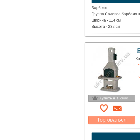
Указать цену
Барбекю
Группа Садовое барбекю на
Ширина - 114 см
Высота - 232 см
Глубина - 71 см
Вес - 554 кг
Ко
Торговаться
Какая цена Вас
устроит?