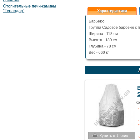
Отопительные печи-камины
"Теплодар"
Характеристики
Барбекю
Группа Садовое барбекю с п
Ширина - 118 см
Высота - 189 см
Глубина - 78 см
Вес - 660 кг
S
Ко