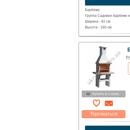
Указать цену
Барбекю
Группа Садовое барбекю на
Ширина - 82 см
Высота - 160 см
Глубина - 60 см
Вес - 455 кг
Ко
Торговаться
Какая цена Вас
устроит?