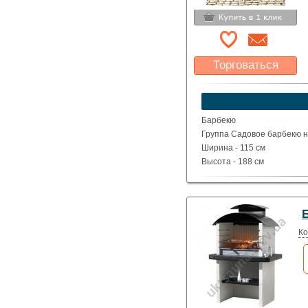
Торговаться
Какая цена Вас
устроит?
Указать цену
Барбекю
Группа Садовое барбекю н
Ширина - 115 см
Высота - 188 см
Глубина - 69 см
Вес - 460 кг
Ко