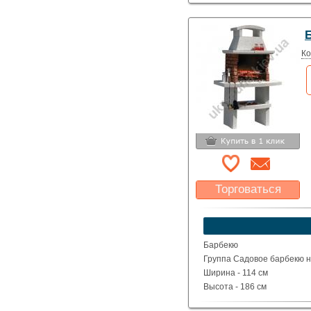
Ко
Торговаться
Какая цена Вас
устроит?
Указать цену
Барбекю
Группа Садовое барбекю на
Ширина - 114 см
Высота - 186 см
Глубина - 71 см