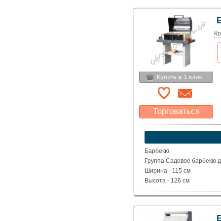
Вес - 543 кг
Ко
Торговаться
Какая цена Вас
устроит?
Указать цену
Барбекю
Группа Садовое барбекю д
Ширина - 115 см
Высота - 126 см
Глубина - 69 см