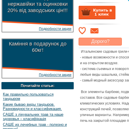
нержавійки та оцинковки
20% від заводських цін!!!
Подробности акции
Дорого?
Каміння в подарунок до
Какая цена
могла бы
60кг!
Итальянские садовые грили-
Вас
устроить
?
- новые возможности и спосо
Указать цену
и на открытом воздухе.
- система съемных и поворо
любые виды шашлыка, стейки 
Подробности акции
- самый модный аксессуар за
Почитайте статьи:
Все элементы барбекю, подв
Как правильно пользоваться
составов. Все садовые барбе
тандыром
климатических условиях. На
Какие бываю виды тандыров.
Разновидности и классификация.
конструкций печей, позволяю
САШЕ з лікувальних трав та наше
уличные варианты. Например
здоровья – класифікація
печь на закрытой площадке п
САШЕ из лечебных трав - полезно и
приятно!