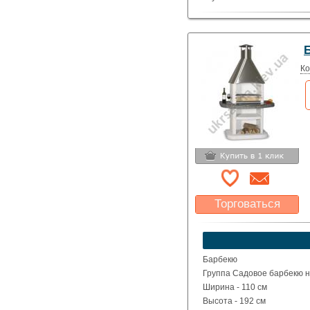
Ко
Торговаться
Какая цена Вас
устроит?
Указать цену
Барбекю
Группа Садовое барбекю н
Ширина - 110 см
Высота - 192 см