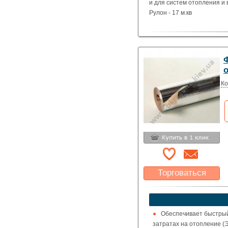
и для систем отопления и
Рулон - 17 м.кв
о
Ко
Торговаться
Какая цена Вас
устроит?
Указать цену
Обеспечивает быстрый
затратах на отопление 