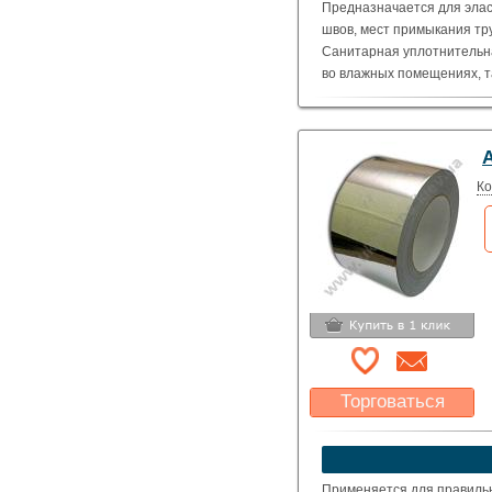
Предназначается для элас
швов, мест примыкания тр
Санитарная уплотнительн
во влажных помещениях, та
т.п.
Ко
Торговаться
Какая цена Вас
устроит?
Указать цену
Применяется для правиль