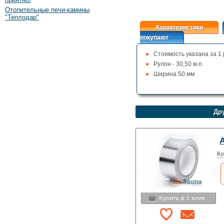
Отопительные печи-камины
"Теплодар"
Характеристики
покупают
Стоимость указана за 1
Рулон - 30,50 м.п.
Ширина 50 мм
Дру
Ко