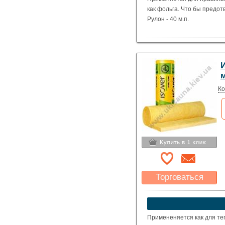
как фольга. Что бы предот
Рулон - 40 м.п.
И
м
Ко
Торговаться
Какая цена Вас
устроит?
Указать цену
Примененяется как для теп