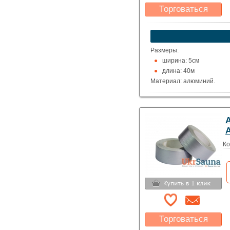
Торговаться
Какая цена Вас
устроит?
Указать цену
Размеры:
ширина: 5см
длина: 40м
Материал: алюминий.
A
Ко
Торговаться