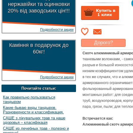
нержавійки та оцинковки
20% від заводських цін!!!
Подробности акции
Дорого?
Каміння в подарунок до
Какая цена
могла бы
60кг!
Скотч алюминиевый армир
Вас
устроить
?
тканевыми волокнами, - сам
Указать цену
разрыв и большой износосто
низким коэффициентом удли
в тех же случаях, что и алю
Подробности акции
армированного ограничивает
Почитайте статьи:
фольгированный армированн
монтажных работ: для соеди
Как правильно пользоваться
труб, воздухопроводов, корп
тандыром
пара, грязи, пыли; для тепл
Какие бываю виды тандыров.
Разновидности и классификация.
САШЕ з лікувальних трав та наше
Встречается как:
здоровья – класифікація
Алюминиевый скотч
армир
САШЕ из лечебных трав - полезно и
приятно!