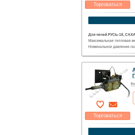
Торговаться
Какая цена Вас
устроит?
Указать цену
Для печей РУСЬ-18, САХ
Максимальная тепловая мо
Номинальное давление газ
Длинна рожков - 478 мм
Вес - 4,0 кг
Ко
Торговаться
Какая цена Вас
устроит?