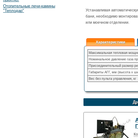
Отопительные печи-камины
Устанавливая автоматическую
"Теплодар"
бани, необходимо монтироват
или моечном отделении.
Характеристики
Максимальная тепловая мощнос
Номинальное давление газа пр
Присоединительный размер ре
Габариты АГГ, мм (высота х ши
Вес без пульта управления, кг
Др
Ко