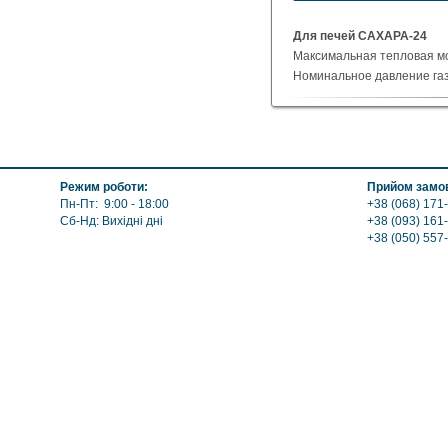
Указать цену
Для печей САХАРА-24
Максимальная тепловая мо
Номинальное давление газ
Длинна рожков - 478 мм
Вес - 5,0 кг
Режим роботи:
Прийом замов
Пн-Пт: 9:00 - 18:00
+38 (068) 171-
Сб-Нд: Вихідні дні
+38 (093) 161
+38 (050) 557