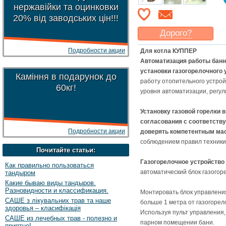
нержавійки та оцинковки
20% від заводських цін!!!
Дорого?
Какая цена
могла бы
Подробности акции
Для котла КУППЕР
Вас
устроить
?
Автоматизация работы банн
Указать цену
установки газогорелочного 
Каміння в подарунок до
работу отопительного устрой
60кг!
уровня автоматизации, регул
Установку газовой горелки 
согласования с соответств
Подробности акции
доверять компетентным ма
соблюдением правил техники
Почитайте статьи:
Газогорелочное устройство
Как правильно пользоваться
автоматический блок газогор
тандыром
Какие бываю виды тандыров.
Разновидности и классификация.
Монтировать блок управления
САШЕ з лікувальних трав та наше
больше 1 метра от газогорело
здоровья – класифікація
Используя пульт управления,
САШЕ из лечебных трав - полезно и
парном помещении бани.
приятно!