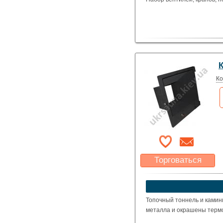
Ко
Торговаться
Какая цена Вас
устроит?
Указать цену
Топочный тоннель и камин
металла и окрашены термо