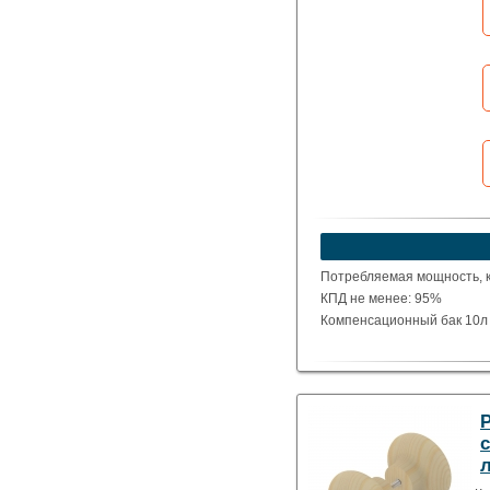
Потребляемая мощность, кВ
КПД не менее: 95%
Компенсационный бак 10л "
с