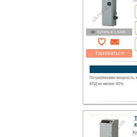
Торговаться
Какая цена Вас
устроит?
Указать цену
Потребляемая мощность, кВ
КПД не менее: 92%
Ко