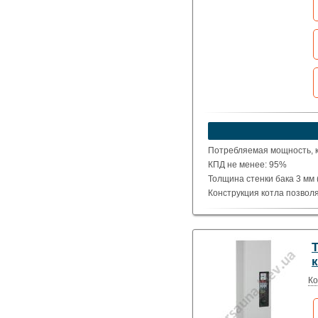
Потребляемая мощность, кВ
КПД не менее: 95%
Толщина стенки бака 3 мм (
Конструкция котла позвол
оборудованием для ремонт
к
Ко