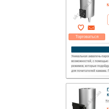
К
Торговаться
Какая цена Вас
устроит?
Указать цену
Уникальная аквапечь-парог
возможностей, с помощью 
режимов, которые подойду
для почитателей хамама. П
приготовления пищи.
Ко
К