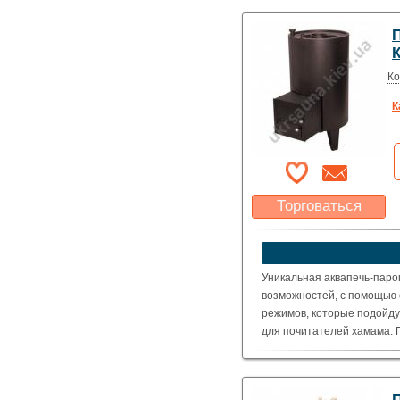
Ко
К
Торговаться
Какая цена Вас
устроит?
Указать цену
Уникальная аквапечь-парог
возможностей, с помощью 
режимов, которые подойду
для почитателей хамама. П
приготовления пищи.