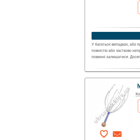
У багатьох випадках, або п
повністю або частково непро
повинні залишатися. Досяг
Ко