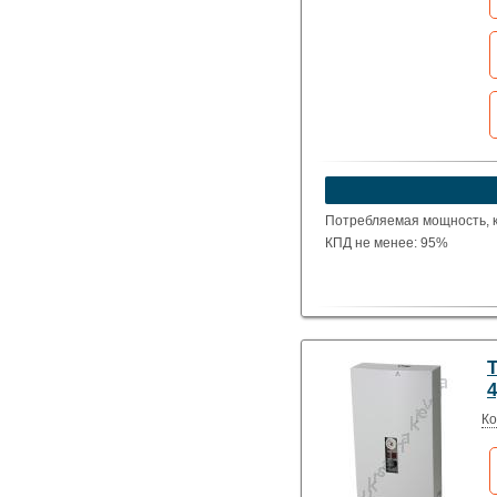
устроит?
Указать цену
Потребляемая мощность, кВ
КПД не менее: 95%
4
Ко