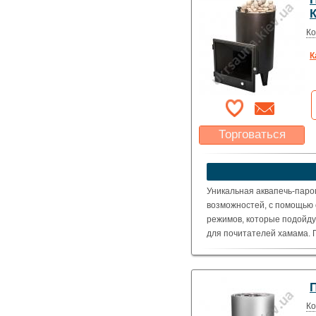
Ко
К
Торговаться
Какая цена Вас
устроит?
Указать цену
Уникальная аквапечь-парог
возможностей, с помощью 
режимов, которые подойду
для почитателей хамама. П
приготовления пищи.
Ко