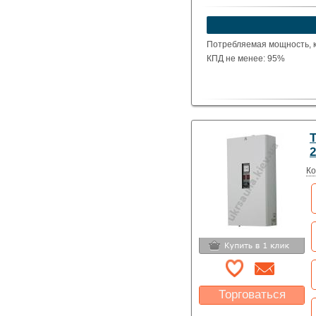
Потребляемая мощность, кВ
КПД не менее: 95%
Ко
Торговаться
Какая цена Вас