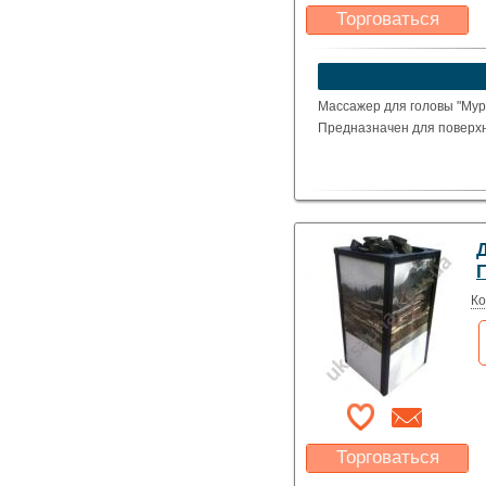
Торговаться
Какая цена Вас
устроит?
Указать цену
Массажер для головы "Мур
Предназначен для поверхн
Ко
Торговаться