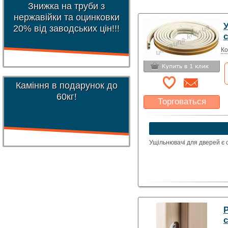
Знижка на труби з
нержавійки та оцинковки
20% від заводських цін!!!
с
Ко
Каміння в подарунок до
60кг!
Торговаться
Какая цена Вас
устроит?
Указать цену
Ущільнювачі для дверей є 
с