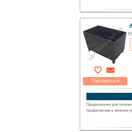
Ко
Торговаться
Какая цена Вас
устроит?
Указать цену
Предназначен для получен
профилактики и лечения п