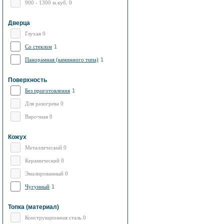
Выход дымохода: Вверх
900 - 1300 м.куб. 0
Топливо: Дрова, Уголь
Шибер (Кагла): Нет
Дверца
Глухая 0
Со стеклом
1
Панорамная (каминного типа)
1
Поверхность
Без приготовления
1
Для разогрева 0
Варочная 0
Кожух
Металлический 0
Керамический 0
Эмалированный 0
Чугунный
1
Топка (материал)
Конструкционная сталь 0