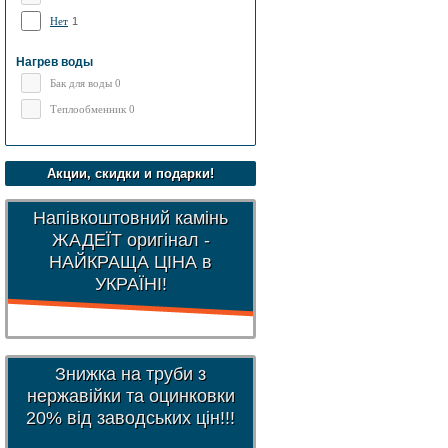
Нет
1
Нагрев воды
Бак для воды 0
Теплообменник 0
Акции, скидки и подарки!
Напівкоштовний камінь
ЖАДЕЇТ оригінал -
НАЙКРАЩА ЦІНА в
УКРАЇНІ!
Знижка на труби з
нержавійки та оцинковки
20% від заводських цін!!!