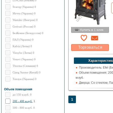
LINCAR (Италия) 0
Svarog (Украина) 0
Мечта (Украина) 0
Wamsler (Венгрия) 0
Greivari (Россия) 0
БелКомин (Белоруссия) 0
ПАЛ (Украина) 0
Kalvis (Литва) 0
Торговаться
Vienybe (Литва) 0
Какая цена Вас
устроит?
Vesuvi (Украина) 0
Характеристик
Указать цену
Thorma (Словакия) 0
Производитель: Efel (Б
Ciang Sunme (Китай) 0
Объем помещения: 200 
м.куб.
Теплун (Украина) 0
Дверца: Со стеклом, П
(каминного типа)
Объем помещения
Поверхность: Без приг
до 150 м.куб. 0
Кожух: Чугунный
1
200 - 400 м.куб.
1
Топка (материал): Чугу
500 - 800 м.куб. 0
Обогрев: Воздушный