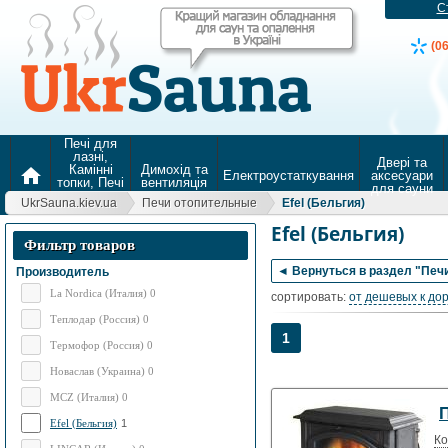
С
(0
Печі для
лазні,
Двері та
Камінні
Димохід та
home
Електроустаткування
аксесуари
топки, Печі
вентиляція
для сауни
для
UkrSauna.kiev.ua
Печи отопительные
Efel (Бельгия)
опалення
Efel (Бельгия)
Фильтр товаров
◄ Вернуться в раздел "Печ
Производитель
La Nordica (Италия) 0
сортировать:
от дешевых к до
Теплодар (Россия) 0
1
Термофор (Россия) 0
Новаслав (Украина) 0
MCZ (Италия) 0
П
Efel (Бельгия)
1
Ко